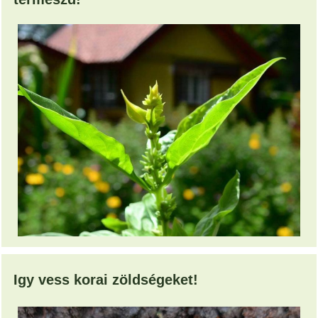
Igy vess korai zöldségeket!