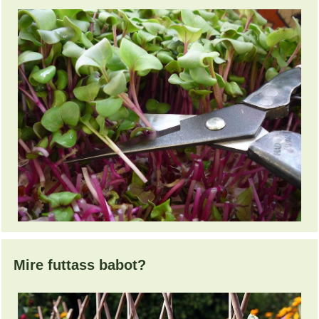
Mire futtass babot?