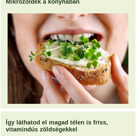
Mikrozöldek a konyhában
Így láthatod el magad télen is friss,
vitamindús zöldségekkel