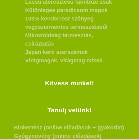
Lassú áteresztésű faöntöző zsák
Különleges paradicsom magok
100% kenderrost szőnyeg
vegyszermentes termesztésből
Mikrozöldség termesztés,
csíráztatás
Japán kerti szerszámok
Virágmagok, virágmag mixek
Kövess minket!
Tanulj velünk!
Biokertész (online előadások + gyakorlat)
Gyógynövény (online előadások)