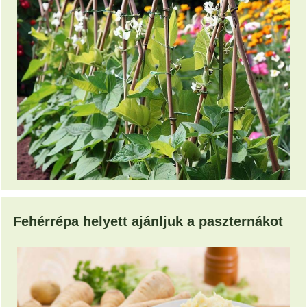
Fehérrépa helyett ajánljuk a paszternákot