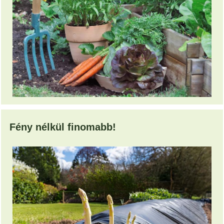
Fény nélkül finomabb!