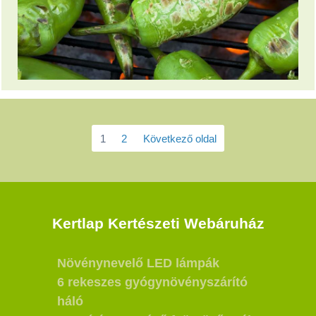
1
2
Következő oldal
Kertlap Kertészeti Webáruház
Növénynevelő LED lámpák
6 rekeszes gyógynövényszárító
háló