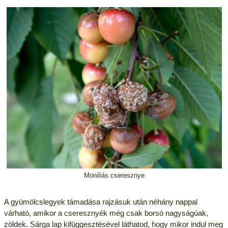
Moniliás cseresznye
A gyümölcslegyek támadása rajzásuk után néhány nappal
várható, amikor a cseresznyék még csak borsó nagyságúak,
zöldek. Sárga lap kifüggesztésével láthatod, hogy mikor indul meg