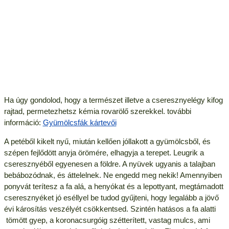
Ha úgy gondolod, hogy a természet illetve a cseresznyelégy kifog
rajtad, permetezhetsz kémia rovarölő szerekkel. további
információ:
Gyümölcsfák kártevői
A petéből kikelt nyű, miután kellően jóllakott a gyümölcsből, és
szépen fejlődött anyja örömére, elhagyja a terepet. Leugrik a
cseresznyéből egyenesen a földre. A nyüvek ugyanis a talajban
bebábozódnak, és áttelelnek. Ne engedd meg nekik! Amennyiben
ponyvát terítesz a fa alá, a henyókat és a lepottyant, megtámadott
cseresznyéket jó eséllyel be tudod gyűjteni, hogy legalább a jövő
évi károsítás veszélyét csökkentsed. Szintén hatásos a fa alatti
tömött gyep, a koronacsurgóig szétterített, vastag mulcs, ami