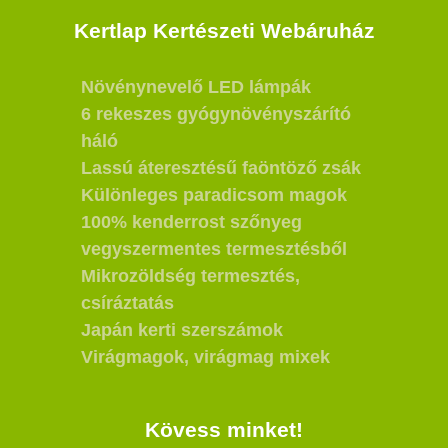
Kertlap Kertészeti Webáruház
Növénynevelő LED lámpák
6 rekeszes gyógynövényszárító
háló
Lassú áteresztésű faöntöző zsák
Különleges paradicsom magok
100% kenderrost szőnyeg
vegyszermentes termesztésből
Mikrozöldség termesztés,
csíráztatás
Japán kerti szerszámok
Virágmagok, virágmag mixek
Kövess minket!