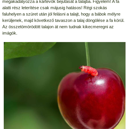
megakadályozza a kártevők bejutását a talajba. Figyelem! A fa
alatti rész leterítése csak májusig hatásos! Régi szokás
faluhelyen a szüret után jól felásni a talajt, hogy a bábok mélyre
kerüljenek, majd következő tavaszon a talaj döngölése a fa körül.
Az összetömörödött talajon át nem tudnak kikecmeregni az
imágók.