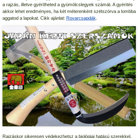
a rajzás, illetve gyérítheted a gyümölcslegyek számát. A gyérítés
akkor lehet eredményes, ha két méterenként szétszórva a lombba
aggatod a lapokat. Cikk ajánlat:
Rovarcsapdák
.
Rajzáskor sikeresen védekezhetsz a biológiai hatású szerekkel.