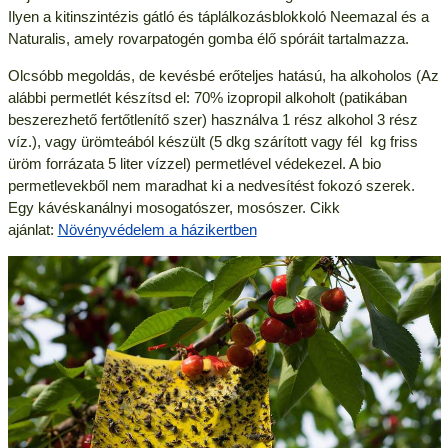
Ilyen a kitinszintézis gátló és táplálkozásblokkoló Neemazal és a
Naturalis, amely rovarpatogén gomba élő spóráit tartalmazza.
Olcsóbb megoldás, de kevésbé erőteljes hatású, ha alkoholos (Az
alábbi permetlét készítsd el: 70% izopropil alkoholt (patikában
beszerezhető fertőtlenítő szer) használva 1 rész alkohol 3 rész
víz.), vagy ürömteából készült (5 dkg szárított vagy fél kg friss
üröm forrázata 5 liter vízzel) permetlével védekezel. A bio
permetlevekből nem maradhat ki a nedvesítést fokozó szerek.
Egy kávéskanálnyi mosogatószer, mosószer. Cikk
ajánlat:
Növényvédelem a házikertben