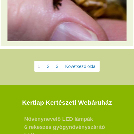
1
2
3
Következő oldal
Kertlap Kertészeti Webáruház
Növénynevelő LED lámpák
6 rekeszes gyógynövényszárító