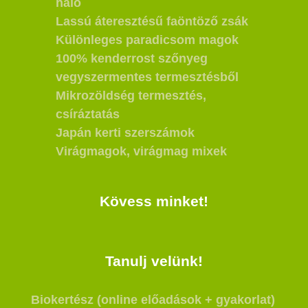
háló
Lassú áteresztésű faöntöző zsák
Különleges paradicsom magok
100% kenderrost szőnyeg
vegyszermentes termesztésből
Mikrozöldség termesztés,
csíráztatás
Japán kerti szerszámok
Virágmagok, virágmag mixek
Kövess minket!
Tanulj velünk!
Biokertész (online előadások + gyakorlat)