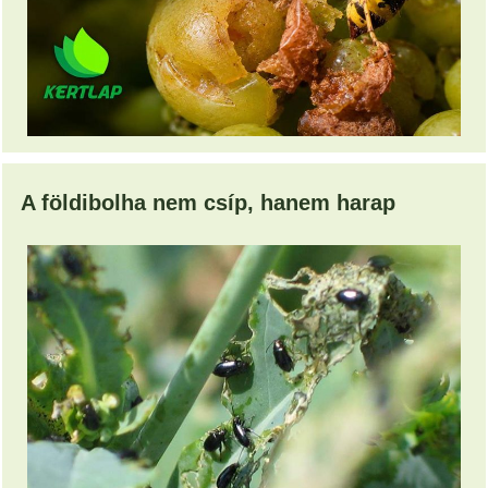
A földibolha nem csíp, hanem harap