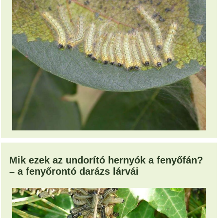
Mik ezek az undorító hernyók a fenyőfán?
– a fenyőrontó darázs lárvái