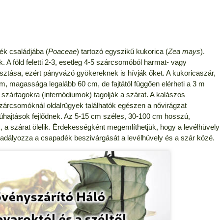
ék családjába (
Poaceae
) tartozó egyszikű kukorica (
Zea mays
).
 A föld feletti 2-3, esetleg 4-5 szárcsomóból harmat- vagy
tása, ezért pányvázó gyökereknek is hívják őket. A kukoricaszár,
m, magassága legalább 60 cm, de fajtától függően elérheti a 3 m
szártagokra (internódiumok) tagolják a szárat. A kalászos
 szárcsomóknál oldalrügyek találhatók
egészen a nővirágzat
ttyúhajtások fejlődnek. Az 5-15 cm széles, 30-100 cm hosszú,
a szárat ölelik. Érdekességként megemlíthetjük, hogy a levélhüvely
adályozza a csapadék beszivárgását a levélhüvely és a szár közé.