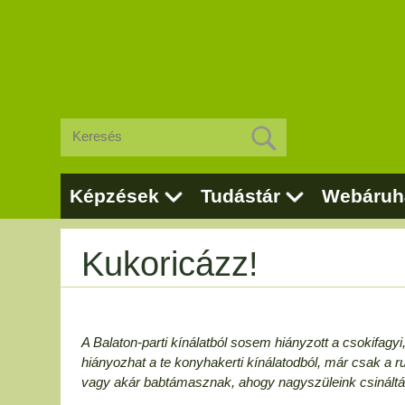
Képzések
Tudástár
Webáruh
Kukoricázz!
A Balaton-parti kínálatból sosem hiányzott a csokifagyi,
hiányozhat a te konyhakerti kínálatodból, már csak a r
vagy akár babtámasznak, ahogy nagyszüleink csináltá