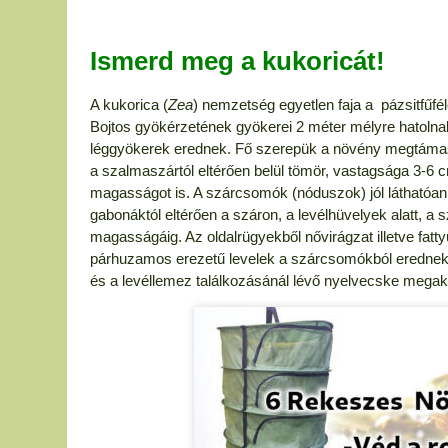
Ismerd meg a kukoricát!
A kukorica (
Zea
) nemzetség egyetlen faja a pázsitfűfél
Bojtos gyökérzetének gyökerei 2 méter mélyre hatolnak.
léggyökerek erednek. Fő szerepük a növény megtámasz
a szalmaszártól eltérően belül tömör, vastagsága 3-6 c
magasságot is. A szárcsomók (nóduszok) jól láthatóan 
gabonáktól eltérően a száron, a levélhüvelyek alatt, a
magasságáig
. Az oldalrügyekből nővirágzat illetve fa
párhuzamos erezetű levelek a szárcsomókból erednek, 
és a levéllemez találkozásánál lévő nyelvecske megak