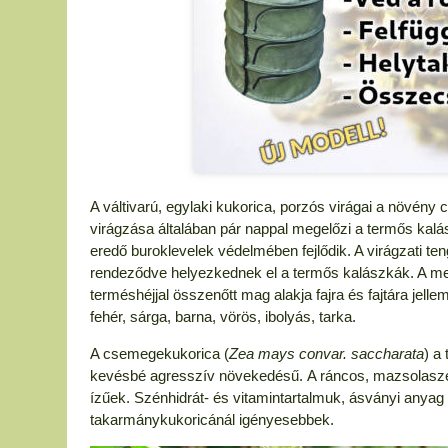
A váltivarú, egylaki kukorica, porzós virágai a növény 
virágzása általában pár nappal megelőzi a termős kalá
eredő buroklevelek védelmében fejlődik. A virágzati t
rendeződve helyezkednek el a termős kalászkák. A me
terméshéjjal összenőtt mag alakja fajra és fajtára jell
fehér, sárga, barna, vörös, ibolyás, tarka.
A csemegekukorica
(
Zea mays convar. saccharata
)
a 
kevésbé agresszív növekedésű.
A ráncos, mazsolasz
ízűek. Szénhidrát- és vitamintartalmuk, ásványi anya
takarmánykukoricánál igényesebbek.