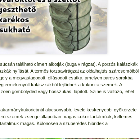
csúcsán található címert alkotják (buga virágzat). A porzós kalászkák
szkák nyílását. A termős torzsavirágzat az oldalhajtás szárcsomóiból
engely a megvastagodott, elfásodott csutka, amelyen páros sorokba
gtermékenyült kalászkákból fejlődnek a kukorica szemek. A
emzően gömbölyded vagy hosszúkás, lapított. Színe is változó, lehet
takarmánykukoricánál alacsonyabb, levele keskenyebb, gyökérzete
erű szemek zsenge állapotban magas cukor tartalmúak, kellemes
g tartalmuk magas. Különösen a szuperédes hibridek a