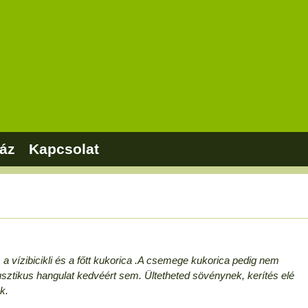
áz
Kapcsolat
 a ví
zibicikli és a főtt kukorica .A csemege kukorica pedig nem
usztikus hangulat kedvéért sem. Ültetheted sövénynek, kerítés elé
k.