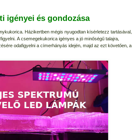
i igényei és gondozása
ánykukorica. Házikertben mégis nyugodtan kísérletezz tartásával,
igyelni.
A csemegekukorica igényes a jó minőségű talajra,
sére odafigyelni a címerhányás idején, majd az ezt követően, a