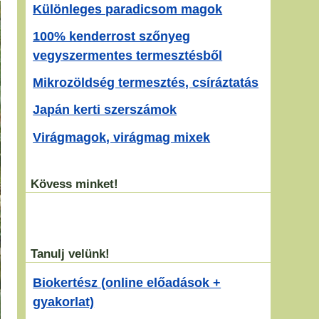
Különleges paradicsom magok
100% kenderrost szőnyeg
vegyszermentes termesztésből
Mikrozöldség termesztés, csíráztatás
Japán kerti szerszámok
Virágmagok, virágmag mixek
Kövess minket!
Tanulj velünk!
Biokertész (online előadások +
gyakorlat)