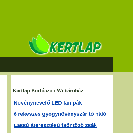
Kertlap Kertészeti Webáruház
Növénynevelő LED lámpák
6 rekeszes gyógynövényszárító háló
Lassú áteresztésű faöntöző zsák