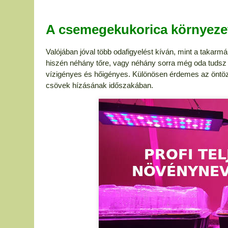
A csemegekukorica környezet
Valójában jóval több odafigyelést kíván, mint a takarm
hiszén néhány tőre, vagy néhány sorra még oda tudsz f
vízigényes és hőigényes. Különösen érdemes az öntözé
csövek hízásának időszakában.