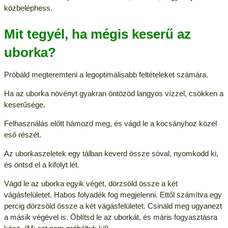
közbeléphess.
Mit tegyél, ha mégis keserű az
uborka?
Próbáld megteremteni a legoptimálisabb feltételeket számára.
Ha az uborka növényt gyakran öntözöd langyos vízzel, csökken a
keserűsége.
Felhasználás előtt hámozd meg, és vágd le a kocsányhoz közel
eső részét.
Az uborkaszeletek egy tálban keverd össze sóval, nyomkodd ki,
és öntsd el a kifolyt lét.
Vágd le az uborka egyik végét, dörzsöld össze a két
vágásfelületet. Habos folyadék fog megjelenni. Ettől számítva egy
percig dörzsöld össze a két vágásfelületet. Csináld meg ugyanezt
a másik végével is. Öblítsd le az uborkát, és máris fogyasztásra