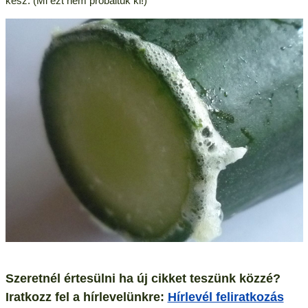
kész. (Mi ezt nem próbáltuk ki!)
Szeretnél értesülni ha új cikket teszünk közzé?
Iratkozz fel a hírlevelünkre:
Hírlevél feliratkozás