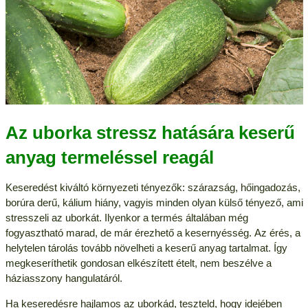
Az uborka stressz hatására keserű
anyag termeléssel reagál
Keseredést kiváltó környezeti tényezők: szárazság, hőingadozás,
borúra derű, kálium hiány, vagyis minden olyan külső tényező, ami
stresszeli az uborkát. Ilyenkor a termés általában még
fogyasztható marad, de már érezhető a kesernyésség. Az érés, a
helytelen tárolás tovább növelheti a keserű anyag tartalmat. Így
megkeseríthetik gondosan elkészített ételt, nem beszélve a
háziasszony hangulatáról.
Ha keseredésre hajlamos az uborkád, teszteld, hogy idejében