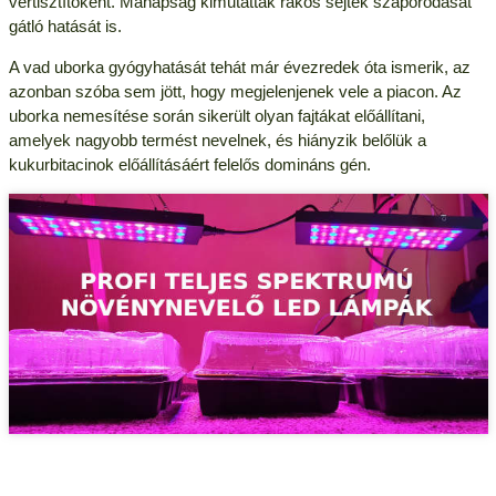
vértisztítóként. Manapság kimutatták rákos sejtek szaporodását
gátló hatását is.
A vad uborka gyógyhatását tehát már évezredek óta ismerik, az
azonban szóba sem jött, hogy megjelenjenek vele a piacon. Az
uborka nemesítése során sikerült olyan fajtákat előállítani,
amelyek nagyobb termést nevelnek, és hiányzik belőlük a
kukurbitacinok előállításáért felelős domináns gén.