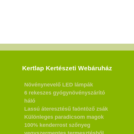
Kertlap Kertészeti Webáruház
Növénynevelő LED lámpák
6 rekeszes gyógynövényszárító
háló
Lassú áteresztésű faöntöző zsák
Különleges paradicsom magok
100% kenderrost szőnyeg
vegyszermentes termesztésből