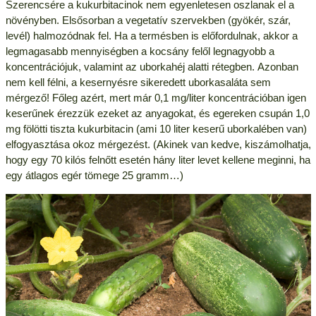
Szerencsére a kukurbitacinok nem egyenletesen oszlanak el a
növényben. Elsősorban a vegetatív szervekben (gyökér, szár,
levél) halmozódnak fel. Ha a termésben is előfordulnak, akkor a
legmagasabb mennyiségben a kocsány felől legnagyobb a
koncentrációjuk, valamint az uborkahéj alatti rétegben. Azonban
nem kell félni, a kesernyésre sikeredett uborkasaláta sem
mérgező! Főleg azért, mert már 0,1 mg/liter koncentrációban igen
keserűnek érezzük ezeket az anyagokat, és egereken csupán 1,0
mg fölötti tiszta kukurbitacin (ami 10 liter keserű uborkalében van)
elfogyasztása okoz mérgezést. (Akinek van kedve, kiszámolhatja,
hogy egy 70 kilós felnőtt esetén hány liter levet kellene meginni, ha
egy átlagos egér tömege 25 gramm…)