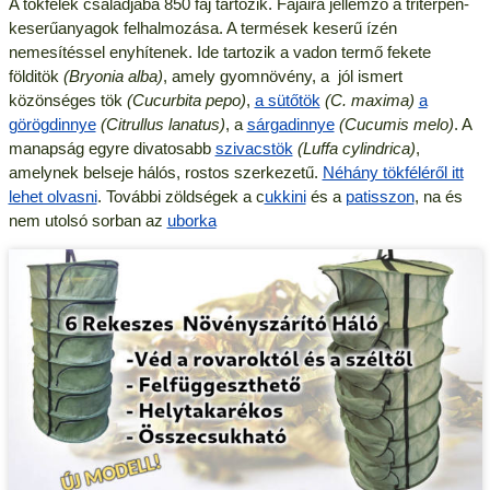
A tökfélék családjába 850 faj tartozik. Fajaira jellemző a triterpén-
keserűanyagok felhalmozása. A termések keserű ízén
nemesítéssel enyhítenek. Ide tartozik a vadon termő fekete
földitök
(Bryonia alba)
, amely gyomnövény, a jól ismert
közönséges tök
(Cucurbita pepo)
,
a sütőtök
(C. maxima)
a
görögdinnye
(Citrullus lanatus)
, a
sárgadinnye
(Cucumis melo)
. A
manapság egyre divatosabb
szivacstök
(Luffa cylindrica)
,
amelynek belseje hálós, rostos szerkezetű.
Néhány tökféléről itt
lehet olvasni
. További zöldségek a c
ukkini
és a
patisszon
, na és
nem utolsó sorban az
uborka