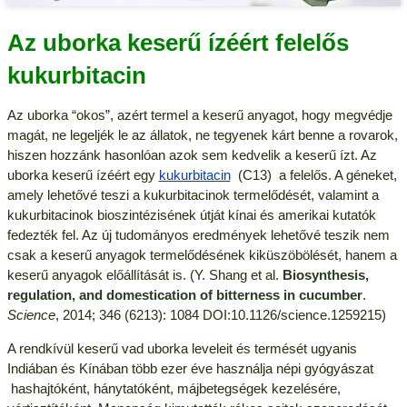
Az uborka keserű ízéért felelős
kukurbitacin
Az uborka “okos”, azért termel a keserű anyagot, hogy megvédje
magát, ne legeljék le az állatok, ne tegyenek kárt benne a rovarok,
hiszen hozzánk hasonlóan azok sem kedvelik a keserű ízt. Az
uborka keserű ízéért egy
kukurbitacin
(C13) a felelős. A géneket,
amely lehetővé teszi a kukurbitacinok termelődését, valamint a
kukurbitacinok bioszintézisének útját kínai és amerikai kutatók
fedezték fel. Az új tudományos eredmények lehetővé teszik nem
csak a keserű anyagok termelődésének kiküszöbölését, hanem a
keserű anyagok előállítását is. (Y. Shang et al.
Biosynthesis,
regulation, and domestication of bitterness in cucumber
.
Science
, 2014; 346 (6213): 1084 DOI:10.1126/science.1259215)
A rendkívül keserű vad uborka leveleit és termését ugyanis
Indiában és Kínában több ezer éve használja népi gyógyászat
hashajtóként, hánytatóként, májbetegségek kezelésére,