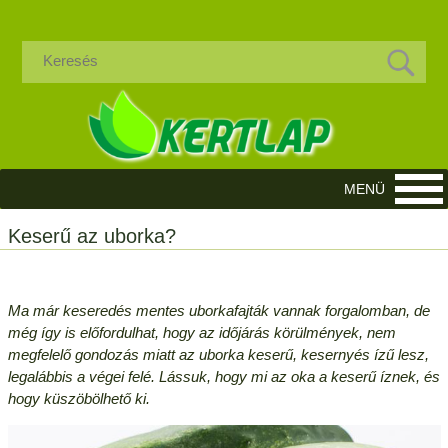
Keserű az uborka?
Ma már keseredés mentes uborkafajták vannak forgalomban, de
még így is előfordulhat, hogy az időjárás körülmények, nem
megfelelő gondozás miatt az uborka keserű, kesernyés ízű lesz,
legalábbis a végei felé. Lássuk, hogy mi az oka a keserű íznek, és
hogy küszöbölhető ki.