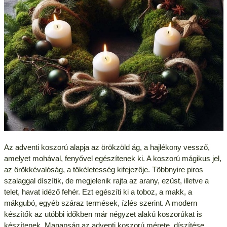
Az adventi koszorú alapja az örökzöld ág, a hajlékony vessző,
amelyet mohával, fenyővel egészítenek ki. A koszorú mágikus jel,
az örökkévalóság, a tökéletesség kifejezője. Többnyire piros
szalaggal díszítik, de megjelenik rajta az arany, ezüst, illetve a
telet, havat idéző fehér. Ezt egészíti ki a toboz, a makk, a
mákgubó, egyéb száraz termések, ízlés szerint. A modern
készítők az utóbbi időkben már négyzet alakú koszorúkat is
készítenek. Manapság az adventi koszorú mérete, díszítése