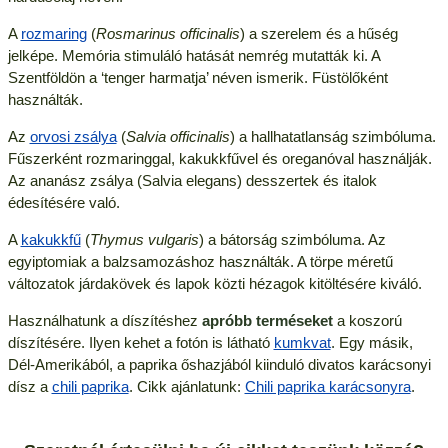
A
rozmaring
(
Rosmarinus officinalis
) a szerelem és a hűség
jelképe. Memória stimuláló hatását nemrég mutatták ki. A
Szentföldön a ‘tenger harmatja’ néven ismerik. Füstölőként
használták.
Az
orvosi zsálya
(
Salvia officinalis
) a hallhatatlanság szimbóluma.
Fűszerként rozmaringgal, kakukkfűvel és oreganóval használják.
Az ananász zsálya (Salvia elegans) desszertek és italok
édesítésére való.
A
kakukkfű
(
Thymus vulgaris
) a bátorság szimbóluma. Az
egyiptomiak a balzsamozáshoz használták. A törpe méretű
változatok járdakövek és lapok közti hézagok kitöltésére kiváló.
Használhatunk a díszítéshez
apróbb terméseket
a koszorú
díszítésére. Ilyen kehet a fotón is látható
kumkvat
. Egy másik,
Dél-Amerikából, a paprika őshazjából kiinduló divatos karácsonyi
dísz a
chili paprika
. Cikk ajánlatunk:
Chili paprika karácsonyra
.