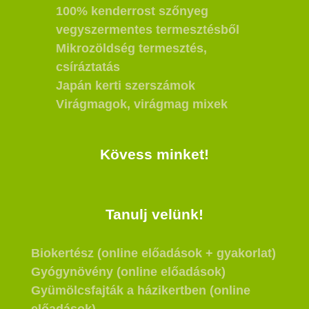
100% kenderrost szőnyeg
vegyszermentes termesztésből
Mikrozöldség termesztés,
csíráztatás
Japán kerti szerszámok
Virágmagok, virágmag mixek
Kövess minket!
Tanulj velünk!
Biokertész (online előadások + gyakorlat)
Gyógynövény (online előadások)
Gyümölcsfajták a házikertben (online