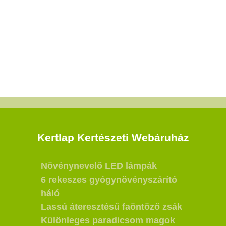
Kertlap Kertészeti Webáruház
Növénynevelő LED lámpák
6 rekeszes gyógynövényszárító
háló
Lassú áteresztésű faöntöző zsák
Különleges paradicsom magok