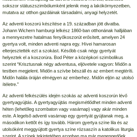
sokszor státuszszimbólumként jelenik meg a lakókörnyezetben,
mutatva az otthon gazdáinak társadalmi, anyagi helyzetét.
Az adventi koszorú készítése a 19. században jött divatba.
Johann Wichern hamburgi lelkész 1860-ban otthonának halljában
a mennyezetre hatalmas fenyőkoszorút erősített, amelyen 24
gyertya volt, minden adventi napra egy. Hívei hamarosan
elterjesztették ezt a szokást. Később csak négy gyertyát
helyeztek el a koszorúra. Bod Péter a középkori szimbolikus
szerint “Krisztusnak négy adventusa, eljövetele vagyon: Midőn a
testben megjelent. Midőn a szívbe bészáll és az embert megtéríti.
Midőn halála óráján elmégyen az emberhez. Midőn eljön az utolsó
ítéletre.”
Az adventi felkészülés idején szokás az adventi koszorún lévő
gyertyagyújtás. A gyertyagyújtás megismétlődhet minden adventi
héten (lehetőleg szombaton vagy vasárnap) vagy akár minden
este. A legelsõ adventi vasárnap egy gyertyát gyújtanak meg, a
másodikon kettõt és így tovább. Három gyertya színe lila és az
utolsóként meggyújtott gyertya színe rózsaszín a katolikus liturgia
szerint. A színek tekintetében azonban ma már megengedőek