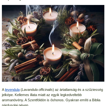
A
levendula
(
Lavandula officinalis
) az ártatlanság és a szűziesség
jelképe. Kellemes illata miatt az egyik legkedveltebb
aromanövény. A Szentföldön is őshonos. Gyakran említi a Biblia
nárdusolaj néven.