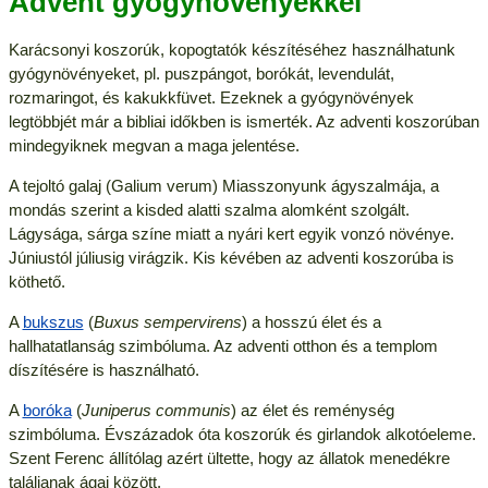
Advent gyógynövényekkel
Karácsonyi koszorúk, kopogtatók készítéséhez használhatunk
gyógynövényeket, pl. puszpángot, borókát, levendulát,
rozmaringot, és kakukkfüvet. Ezeknek a gyógynövények
legtöbbjét már a bibliai időkben is ismerték. Az adventi koszorúban
mindegyiknek megvan a maga jelentése.
A tejoltó galaj (Galium verum) Miasszonyunk ágyszalmája, a
mondás szerint a kisded alatti szalma alomként szolgált.
Lágysága, sárga színe miatt a nyári kert egyik vonzó növénye.
Júniustól júliusig virágzik. Kis kévében az adventi koszorúba is
köthető.
A
bukszus
(
Buxus sempervirens
) a hosszú élet és a
hallhatatlanság szimbóluma. Az adventi otthon és a templom
díszítésére is használható.
A
boróka
(
Juniperus communis
) az élet és reménység
szimbóluma. Évszázadok óta koszorúk és girlandok alkotóeleme.
Szent Ferenc állítólag azért ültette, hogy az állatok menedékre
találjanak ágai között.