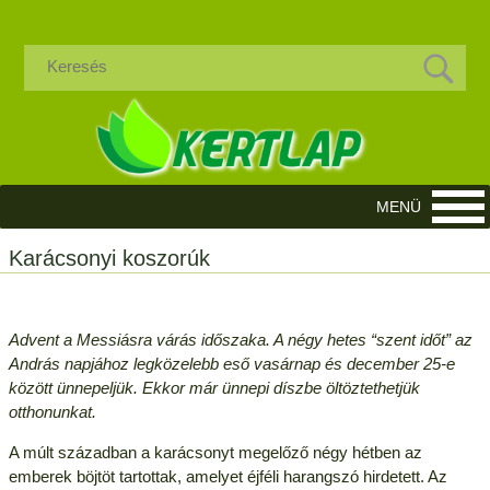
Karácsonyi koszorúk
Advent a Messiásra várás időszaka. A négy hetes “szent időt” az
András napjához legközelebb eső vasárnap és december 25-e
között ünnepeljük. Ekkor már ünnepi díszbe öltöztethetjük
otthonunkat.
A múlt században a karácsonyt megelőző négy hétben az
emberek böjtöt tartottak, amelyet éjféli harangszó hirdetett. Az