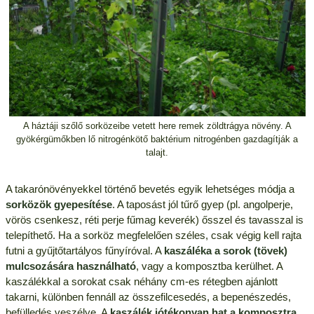
A háztáji szőlő sorközeibe vetett here remek zöldtrágya növény. A
gyökérgümőkben lő nitrogénkötő baktérium nitrogénben gazdagítják a
talajt.
A takarónövényekkel történő bevetés egyik lehetséges módja a
sorközök gyepesítése
. A taposást jól tűrő gyep (pl. angolperje,
vörös csenkesz, réti perje fűmag keverék) ősszel és tavasszal is
telepíthető. Ha a sorköz megfelelően széles, csak végig kell rajta
futni a gyűjtőtartályos fűnyíróval. A
kaszáléka a sorok (tövek)
mulcsozására használható
, vagy a komposztba kerülhet. A
kaszálékkal a sorokat csak néhány cm-es rétegben ajánlott
takarni, különben fennáll az összefilcesedés, a bepenészedés,
befülledés veszélye. A
kaszálék jótékonyan hat a komposztra
,