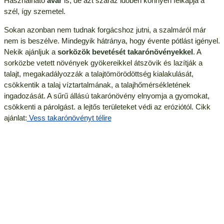
Használható
avar
is, de azt száraz időben könnyen felkapja a
szél, így szemetel.
Sokan azonban nem tudnak forgácshoz jutni, a szalmáról már
nem is beszélve. Mindegyik hátránya, hogy évente pótlást igényel.
Nekik ajánljuk a
sorközök bevetését takarónövényekkel
. A
sorközbe vetett növények gyökereikkel átszövik és lazítják a
talajt, megakadályozzák a talajtömörödöttség kialakulását,
csökkentik a talaj víztartalmának, a talajhőmérsékletének
ingadozását. A sűrű állású takarónövény elnyomja a gyomokat,
csökkenti a párolgást. a lejtős területeket védi az eróziótól. Cikk
ajánlat:
Vess takarónövényt télire