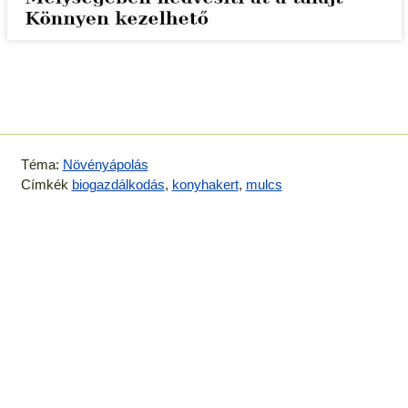
Téma:
Növényápolás
Címkék
biogazdálkodás
,
konyhakert
,
mulcs