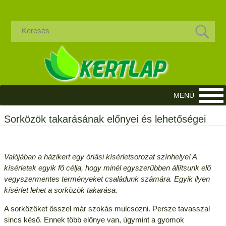
Sorközök takarásának előnyei és lehetőségei
Valójában a házikert egy óriási kísérletsorozat színhelye! A
kísérletek egyik fő célja, hogy minél egyszerűbben állítsunk elő
vegyszermentes terményeket családunk számára. Egyik ilyen
kísérlet lehet a sorközök takarása.
A sorközöket ősszel már szokás mulcsozni. Persze tavasszal
sincs késő. Ennek több előnye van, úgymint a gyomok