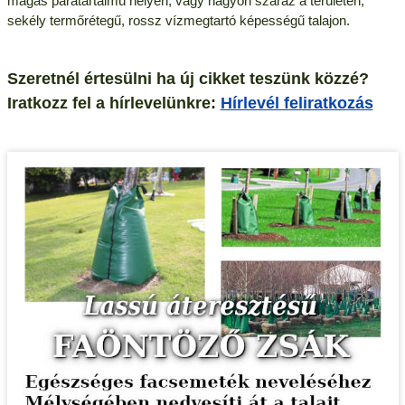
magas páratartalmú helyen, vagy nagyon száraz a területen,
sekély termőrétegű, rossz vízmegtartó képességű talajon.
Szeretnél értesülni ha új cikket teszünk közzé?
Iratkozz fel a hírlevelünkre:
Hírlevél feliratkozás