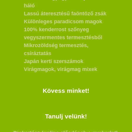
háló
Lassú áteresztésű faöntöző zsák
Különleges paradicsom magok
100% kenderrost szőnyeg
vegyszermentes termesztésből
Mikrozöldség termesztés,
csíráztatás
Japán kerti szerszámok
Virágmagok, virágmag mixek
Kövess minket!
Tanulj velünk!