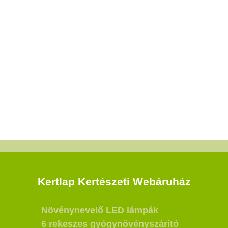
Kertlap Kertészeti Webáruház
Növénynevelő LED lámpák
6 rekeszes gyógynövényszárító