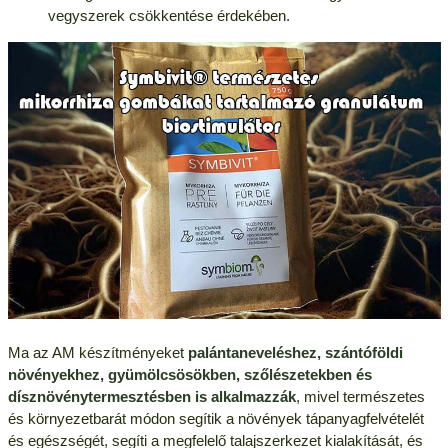
vegyszerek csökkentése érdekében.
Ma az AM készítményeket
palántaneveléshez, szántóföldi
növényekhez, gyümölcsösökben, szőlészetekben és
dísznövénytermesztésben is alkalmazzák
, mivel természetes
és környezetbarát módon segítik a növények tápanyagfelvételét
és egészségét, segíti a megfelelő talajszerkezet kialakítását, és