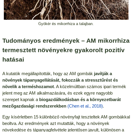
Gyökér és mikorrhiza a talajban.
Tudományos eredmények – AM mikorrhiza
termesztett növényekre gyakorolt pozitív
hatásai
A kutatók megállapították, hogy az AM gombák
javítják a
növények tápanyagellátását, fokozzák a stressztűrést és
növelik a terméshozamot
. A közelmúltban számos ipari termék
jelent meg az AM alkalmazására, és ezek egyre nagyobb
szerepet kapnak a
biogazdálkodásban és a környezetbarát
mezőgazdasági rendszerekben
(Chen et al., 2018)
.
Egy kísérletben 15 különböző növényfajt teszteltek AM gombákkal
beoltva. Az eredmények azt mutatták, hogy a növények
növekedése és tápanyagfelvétele jelentősen javult, különösen a