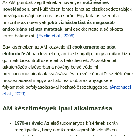
Az AM gombák segíthetnek a növények
sótűrésének
növelésében
, ami különösen fontos lehet az elszikesedett talajok
mezőgazdasági hasznosítása során. Egy kutatás szerint a
mikorrhizás növények
jobb vízháztartást és magasabb
antioxidáns szintet mutattak
, ami csökkentette a só okozta
káros hatásokat.
(Evelin et al., 2009)
.
Egy kísérletben az AM közvetlenül
csökkentette az atka
előfordulását
bab leveleken, ami azt sugallja, hogy a mikorrhiza-
gombák biokontroll szerepet is betölthetnek. A csökkentett
atkafertőzés elsősorban a növény belső védelmi
mechanizmusainak aktiválásával és a levél kémiai összetételének
módosításával magyarázható, ez utóbbi az anyagcsere
folyamatok befolyásolásával hozható összefüggésbe.
(Antonucci
et al., 2023)
AM készítmények ipari alkalmazása
1970-es évek:
Az első tudományos kísérletek során
megfigyelték, hogy a mikorrhiza-gombák jelentősen