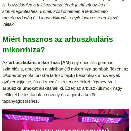
is, hozzájárulva a talaj szerkezetének javításához és a
szénmegkötéshez. Ennek köszönhetően a fenntartható
mezőgazdaság és biogazdálkodás egyik fontos szereplőjévé
váltak.
Miért hasznos az arbuszkuláris
mikorrhiza?
Az
arbuszkuláris mikorrhiza (AM)
egy speciális gombás
szimbiózis, amelyben a talajban élő mikorrhiza-gombák (főként az
Glomeromycota
törzsbe tartozó fajok) behatolnak a növények
gyökérsejtjeibe, és ott speciális szerkezeteket, úgynevezett
arbuszkulumokat
alakítanak ki. Ezek az arbuszkulumok nagy
felületet biztosítanak a növény és a gomba közötti
tápanyagcseréhez.