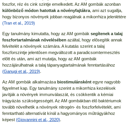
foszfor, réz és cink szintje emelkedett. Az AM gombák azonban
különböző módon hatottak a növényfajtákra
, ami azt sugallja,
hogy bizonyos növények jobban reagálnak a mikorrhiza jelenlétére
(Tran et al., 2019)
Egy tanulmány kimutatta, hogy az AM gombák
segítenek a talaj
foszfortartalmának növelésében
azáltal, hogy elősegítik annak
felvételét a növények számára. A kutatás szerint a talaj
foszforszintje jelentősen megváltozott a paradicsomtermesztés
előtt és után, ami azt mutatja, hogy az AM gombák
hozzájárulhatnak a talaj tápanyagtartalmának fenntartásához
(Ganugi et al., 2019)
.
Az AM gombák alkalmazása
biostimulánsként
egyre nagyobb
figyelmet kap. Egy tanulmány szerint a mikorrhiza kezelések
javítják a növények immunválaszát, és csökkentik a kémiai
trágyázás szükségességét. Az AM gombákban élő baktériumok
tovább növelhetik a növények nitrogén- és foszforfelvételét, ami
fenntartható alternatívát kínál a hagyományos műtrágyákhoz
képest
(Giovannini et al., 2020)
.