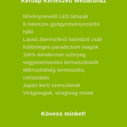
Kertlap Kertészeti Webáruház
Növénynevelő LED lámpák
6 rekeszes gyógynövényszárító
háló
Lassú áteresztésű faöntöző zsák
Különleges paradicsom magok
100% kenderrost szőnyeg
vegyszermentes termesztésből
Mikrozöldség termesztés,
csíráztatás
Japán kerti szerszámok
Virágmagok, virágmag mixek
Kövess minket!