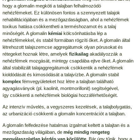
hogy a glomalin megköti a talajban felhalmozódó
nehézfémeket. Ez különösen fontos a szennyezett talajok
rehabilitációjában és a mezőgazdaságban, ahol a nehézfémek
toxikus hatása csökkentheti a terméshozamot és a talaj
minőségét. A glomalin
kémiai
kölcsönhatásba lép a
nehézfémekkel, és stabil formában rögzíti őket. A glomalin által
létrehozott talajszemcse aggregátumok olyan pórusokat és
rétegeket hoznak létre, amelyek
fizikailag
akadályozzák a
nehézfémek mozgását, mintegy csapdába ejtve őket. A glomalin
által stabilizált talajaggregátumok csökkentik a nehézfémek
kioldódását és kimosódását a talajvízbe. A glomalin stabil
komplex
fémvegyületeket hoz létre a talajban található
agyagásványok (pl. kaolinit, montmorillonit) segítségével,
így csökkenti a nehézfémek biológiai hozzáférhetőségét.
Az intenzív művelés, a vegyszeres kezelések, a talajbolygatás,
az urbanizáció csökkenti a glomalin koncentrációt a talajban.
A glomalin felfedezése hatalmas izgalmat keltett a talajtan és a
mezőgazdaság világában, de
még mindig rengeteg
megválaszolatlan kérdés van körülötte
. Bár úgy tűnik, hogy a