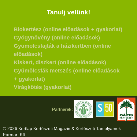
Tanulj velünk!
Biokertész (online előadások + gyakorlat)
Gyógynövény (online előadások)
Gyümölcsfajták a házikertben (online
előadások)
Kiskert, díszkert (online előadások)
Gyümölcsfák metszés (online előadások
+ gyakorlat)
Virágkötés (gyakorlat)
Partnerek:
© 2026 Kertlap Kertészeti Magazin & Kertészeti Tanfolyamok.
Farmart Kft.