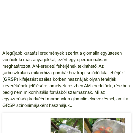
A legújabb kutatási eredmények szerint a glomalin együttesen
vonódik ki más anyagokkal, ezért egy operacionálisan
meghatározott, AM-eredetű fehérjének tekinthető. Az
„arbuszkuláris mikorrhiza-gombákhoz kapcsolódó talajfehérjék”
(
GRSP
) kifejezést széles körben használják olyan fehérjék
keverékének jelölésére, amelyek részben AM-eredetűek, részben
pedig nem mikorrhizális forrásból származnak. Mi az
egyszerűség kedvéért maradunk a glomalin elnevezésnél, amit a
GRSP szinonimájaként használjuk..