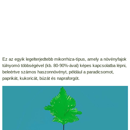
Ez az egyik legelterjedtebb mikorrhiza-típus, amely a növényfajok
túlnyomó többségével (kb. 80-90%-ával) képes kapcsolatba lépni,
beleértve számos haszonnövényt, például a paradicsomot,
paprikát, kukoricát, búzát és napraforgót.