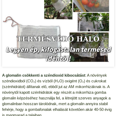
A glomalin csökkenti a széndioxid kibocsátást
: A növények
széndioxidból (CO₂) és vízből (H₂O) oxigént (O₂) és cukrokat
(szénhidrátot) állítanak elő, ebből jut az AM mikorrhizáknak is. A
növénytől kapott szénhidrátok egy részét a mikorrhiza gomba
glomalin képzéséhez használja fel, a létrejött szerves anyagok a
glomalinban hosszan tárolódnak, mert a glomalin annyira stabil
fehérje, hogy a gombafonalak elhalását követően akár 40-50 évig
is megmarad a talajban.