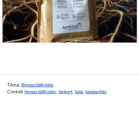
Téma:
Biogazdálkodás
Címkék
biogazdálkodás
,
biokert
,
talaj
,
talajjavítás