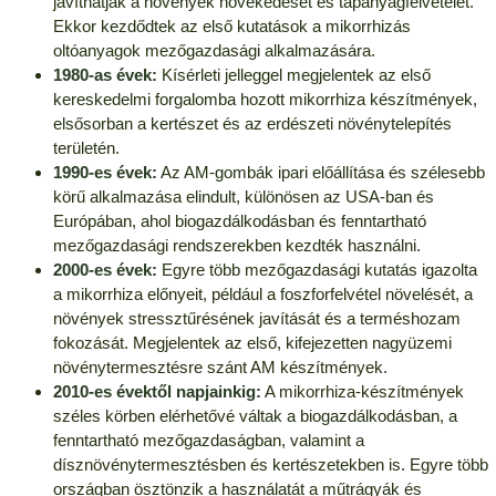
javíthatják a növények növekedését és tápanyagfelvételét.
Ekkor kezdődtek az első kutatások a mikorrhizás
oltóanyagok mezőgazdasági alkalmazására.
1980-as évek:
Kísérleti jelleggel megjelentek az első
kereskedelmi forgalomba hozott mikorrhiza készítmények,
elsősorban a kertészet és az erdészeti növénytelepítés
területén.
1990-es évek:
Az AM-gombák ipari előállítása és szélesebb
körű alkalmazása elindult, különösen az USA-ban és
Európában, ahol biogazdálkodásban és fenntartható
mezőgazdasági rendszerekben kezdték használni.
2000-es évek:
Egyre több mezőgazdasági kutatás igazolta
a mikorrhiza előnyeit, például a foszforfelvétel növelését, a
növények stressztűrésének javítását és a terméshozam
fokozását. Megjelentek az első, kifejezetten nagyüzemi
növénytermesztésre szánt AM készítmények.
2010-es évektől napjainkig:
A mikorrhiza-készítmények
széles körben elérhetővé váltak a biogazdálkodásban, a
fenntartható mezőgazdaságban, valamint a
dísznövénytermesztésben és kertészetekben is. Egyre több
országban ösztönzik a használatát a műtrágyák és