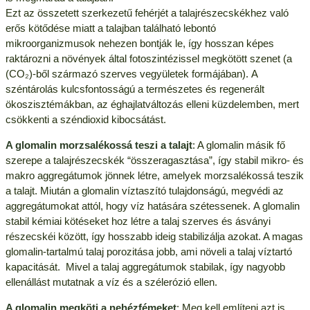
Ezt az összetett szerkezetű fehérjét a talajrészecskékhez való
erős kötődése miatt a talajban található lebontó
mikroorganizmusok nehezen bontják le, így hosszan képes
raktározni a növények által fotoszintézissel megkötött szenet (a
(CO₂)-ből származó szerves vegyületek formájában). A
széntárolás kulcsfontosságú a természetes és regenerált
ökoszisztémákban, az éghajlatváltozás elleni küzdelemben, mert
csökkenti a széndioxid kibocsátást.
A glomalin morzsalékossá teszi a talajt
: A glomalin másik fő
szerepe a talajrészecskék “összeragasztása”, így stabil mikro- és
makro aggregátumok jönnek létre, amelyek morzsalékossá teszik
a talajt. Miután a glomalin víztaszító tulajdonságú, megvédi az
aggregátumokat attól, hogy víz hatására szétessenek. A glomalin
stabil kémiai kötéseket hoz létre a talaj szerves és ásványi
részecskéi között, így hosszabb ideig stabilizálja azokat. A magas
glomalin-tartalmú talaj porozitása jobb, ami növeli a talaj víztartó
kapacitását. Mivel a talaj aggregátumok stabilak, így nagyobb
ellenállást mutatnak a víz és a szélerózió ellen.
A glomalin megköti a nehézfémeket
: Meg kell említeni azt is,