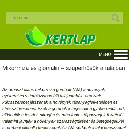
Mikorrhiza és glomalin – szuperhősök a talajban
Az arbuszkuláris mikorrhiza gombák (AM) a növények
gyökereivel szimbiózisban élő talajgombák, amelyek
kulcsszerepet játszanak a növények tápanyagfelvételében és
stressztűrésében. Ezek a gombák kiterjesztik a gyökérrendszert,
elősegítik a foszfor, nitrogén és más fontos tápanyagok felvételét,
valamint javítják a növények szárazságtűrését és betegségekkel
szembeni ellenálló képességét. Az AM serkenti a talaj egészségét