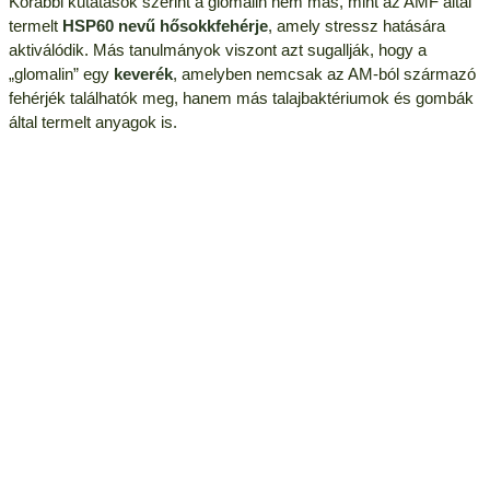
Korábbi kutatások szerint a glomalin nem más, mint az AMF által
termelt
HSP60 nevű hősokkfehérje
, amely stressz hatására
aktiválódik. Más tanulmányok viszont azt sugallják, hogy a
„glomalin” egy
keverék
, amelyben nemcsak az AM-ból származó
fehérjék találhatók meg, hanem más talajbaktériumok és gombák
által termelt anyagok is.