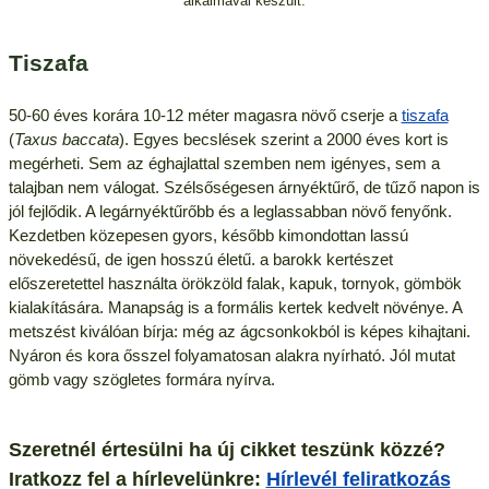
alkalmával készült.
Tiszafa
50-60 éves korára 10-12 méter magasra növő cserje a
tiszafa
(
Taxus baccata
). Egyes becslések szerint a 2000 éves kort is
megérheti. Sem az éghajlattal szemben nem igényes, sem a
talajban nem válogat. Szélsőségesen árnyéktűrő, de tűző napon is
jól fejlődik. A legárnyéktűrőbb és a leglassabban növő fenyőnk.
Kezdetben közepesen gyors, később kimondottan lassú
növekedésű, de igen hosszú életű. a barokk kertészet
előszeretettel használta örökzöld falak, kapuk, tornyok, gömbök
kialakítására. Manapság is a formális kertek kedvelt növénye. A
metszést kiválóan bírja: még az ágcsonkokból is képes kihajtani.
Nyáron és kora ősszel folyamatosan alakra nyírható. Jól mutat
gömb vagy szögletes formára nyírva.
Szeretnél értesülni ha új cikket teszünk közzé?
Iratkozz fel a hírlevelünkre:
Hírlevél feliratkozás