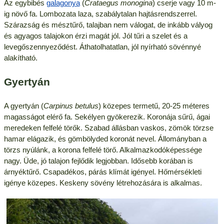
Az egybibés
galagonya
(
Crataegus monogina
) cserje vagy 10 m-
ig növő fa. Lombozata laza, szabálytalan hajtásrendszerrel.
Szárazság és mésztűrő, talajban nem válogat, de inkább vályog
és agyagos talajokon érzi magát jól. Jól tűri a szelet és a
levegőszennyeződést. Áthatolhatatlan, jól nyírható sövénnyé
alakítható.
Gyertyán
A gyertyán (
Carpinus betulus
) közepes termetű, 20-25 méteres
magasságot elérő fa. Sekélyen gyökerezik. Koronája sűrű, ágai
meredeken felfelé törők. Szabad állásban vaskos, zömök törzse
hamar elágazik, és gömbölyded koronát nevel. Állományban a
törzs nyúlánk, a korona felfelé törő. Alkalmazkodóképessége
nagy. Üde, jó talajon fejlődik legjobban. Idősebb korában is
árnyéktűrő. Csapadékos, párás klímát igényel. Hőmérsékleti
igénye közepes. Keskeny sövény létrehozására is alkalmas.