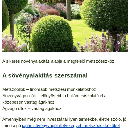
A sikeres növényalakítás alapja a megfelelő metszőeszköz.
A sövényalakítás szerszámai
Metszőollók – finomabb metszési munkálatokhoz
Sövényvágó ollók – előnyösebb a hullámcsiszolatú él a
közepesen vastag ágakhoz
Ágvágó ollók – vastag ágakhoz
Amennyiben még nem invesztáltál ilyen termékbe, életre szóló, jó
minőségű
japán sövényvágót illetve egyéb metszőeszközöket