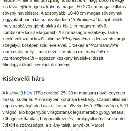
fejlõdik. A fatermetű puszpáng “
arborescens
” nagy bokorrá vagy
kis fává fejlődik, igen alkalmas magas, 50-270 cm magas / illatos
sövény nevelésére. Alacsonyabb, 10-40 cm magas sövénynek
leggyakrabban a lassú növekedésű “
Suffruticosa
” fajtáját ültetik,
mely szabályos gömb alakú és kb. 1 m magasra növő.
Lombszíne kicsit világosabb. A szárazságra érzékeny. Tarka
levelű változatai közül talán az “
Elegantissima
” a legszebb sárga
szegélyű, középen zöld leveleivel. Érdekes a “
Rosmarinifolia
”
lombozata, mely – mint neve is mutatja (
rosmarinifolia =
rozmaringlevelű
) – egészen keskeny leveleivel díszít.
Mindegyikükből nevelhetük sövényt.
Kislevelű hárs
A kislevelű
hárs
(
Tilia cordata
) 25- 30 m magasra növő, egyenes
törzsű, sudár fa. Állományban koronája keskeny, szabad állásban
kúpos vagy tojásdad alakú. Lassú növekedésű. Zöldessárga, 5-11
virágból álló bogernyős virágzatának legismertebb gyógyhatásai:
köhögéscsillapítás, hörghurutkezelés, torokgyulladás csökkentés.
Jól tűri a szárazságot, a silány talajt, árnyékot. Városi