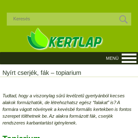
Nyírt cserjék, fák – topiarium
Tudtad, hogy a viszonylag sűrű levélzetű gyertyánból kecses
alakok formázhatók, de létrehozhatsz egész “falakat” is? A
formára vágott növények a kevésbé formális kertekben is fontos
szerepet tölthetnek be. Az alakra formázott fák, cserjék
rendszeres karbantartást igénylenek.