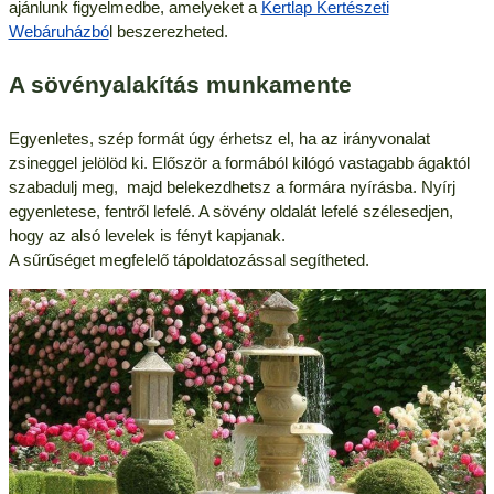
ajánlunk figyelmedbe, amelyeket a
Kertlap Kertészeti
Webáruházbó
l beszerezheted.
A sövényalakítás munkamente
Egyenletes, szép formát úgy érhetsz el, ha az irányvonalat
zsineggel jelölöd ki. Először a formából kilógó vastagabb ágaktól
szabadulj meg, majd belekezdhetsz a formára nyírásba. Nyírj
egyenletese, fentről lefelé. A sövény oldalát lefelé szélesedjen,
hogy az alsó levelek is fényt kapjanak.
A sűrűséget megfelelő tápoldatozással segítheted.