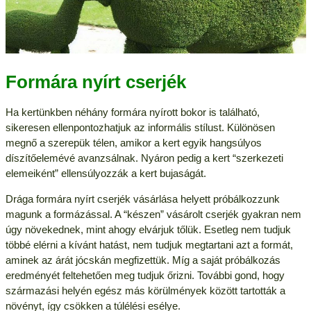
Formára nyírt cserjék
Ha kertünkben néhány formára nyírott bokor is található,
sikeresen ellenpontozhatjuk az informális stílust. Különösen
megnő a szerepük télen, amikor a kert egyik hangsúlyos
díszítőelemévé avanzsálnak. Nyáron pedig a kert “szerkezeti
elemeiként” ellensúlyozzák a kert bujaságát.
Drága formára nyírt cserjék vásárlása helyett próbálkozzunk
magunk a formázással. A “készen” vásárolt cserjék gyakran nem
úgy növekednek, mint ahogy elvárjuk tőlük. Esetleg nem tudjuk
többé elérni a kívánt hatást, nem tudjuk megtartani azt a formát,
aminek az árát jócskán megfizettük. Míg a saját próbálkozás
eredményét feltehetően meg tudjuk őrizni. További gond, hogy
származási helyén egész más körülmények között tartották a
növényt, így csökken a túlélési esélye.