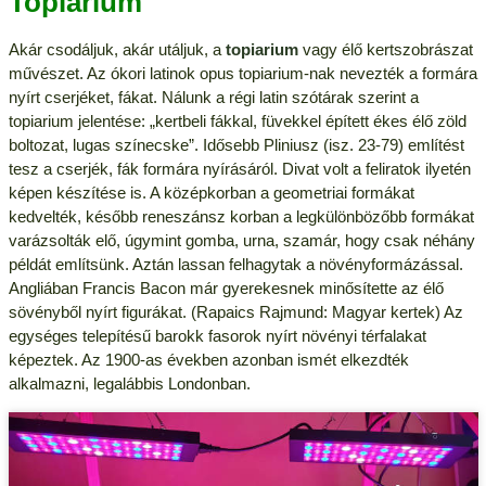
Topiarium
Akár csodáljuk, akár utáljuk, a
topiarium
vagy élő kertszobrászat
művészet. Az ókori latinok opus topiarium-nak nevezték a formára
nyírt cserjéket, fákat. Nálunk a régi latin szótárak szerint a
topiarium jelentése: „kertbeli fákkal, füvekkel épített ékes élő zöld
boltozat, lugas színecske”. Idősebb Pliniusz (isz. 23-79) említést
tesz a cserjék, fák formára nyírásáról. Divat volt a feliratok ilyetén
képen készítése is. A középkorban a geometriai formákat
kedvelték, később reneszánsz korban a legkülönbözőbb formákat
varázsolták elő, úgymint gomba, urna, szamár, hogy csak néhány
példát említsünk. Aztán lassan felhagytak a növényformázással.
Angliában Francis Bacon már gyerekesnek minősítette az élő
sövényből nyírt figurákat. (Rapaics Rajmund: Magyar kertek) Az
egységes telepítésű barokk fasorok nyírt növényi térfalakat
képeztek. Az 1900-as években azonban ismét elkezdték
alkalmazni, legalábbis Londonban.