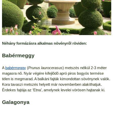
Néhány formázásra alkalmas növényről röviden:
Babérmeggy
A
babérmeggy
(
Prunus laurocerasus
) metszés nélkül 2-3 méter
magasra nõ. Nyár végére kifejlõdõ apró piros bogyós termése
télen is megmarad. A balkáni fajták kimondottan sövénynek valók.
Kora tavaszi metszés helyett már novemberben alakíthatjuk.
Érdekes fajtája az ‘Etna’, amelynek levelei vörösen hajtanak ki.
Galagonya