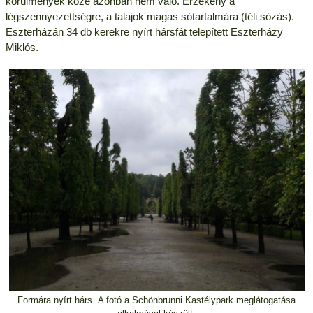
körülmények közé azonban nem való. Érzékeny a
légszennyezettségre, a talajok magas sótartalmára (téli sózás).
Eszterházán 34 db kerekre nyírt hársfát telepített Eszterházy
Miklós.
Formára nyírt hárs. A fotó a Schönbrunni Kastélypark meglátogatása