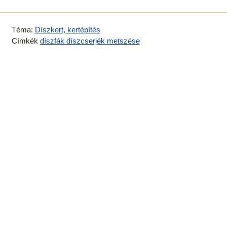
Téma:
Díszkert, kertépítés
Címkék
díszfák díszcserjék metszése