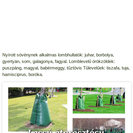
Nyírott sövénynek alkalmas lombhullatók: juhar, borbolya,
gyertyán, som, galagonya, fagyal. Lomblevelű örökzöldek:
puszpáng, magyal, babérmeggy, tűztövis Tűlevelűek: tiszafa, tuja,
hamisciprus, boróka.