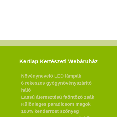
Kertlap Kertészeti Webáruház
Növénynevelő LED lámpák
6 rekeszes gyógynövényszárító
háló
Lassú áteresztésű faöntöző zsák
Különleges paradicsom magok
100% kenderrost szőnyeg