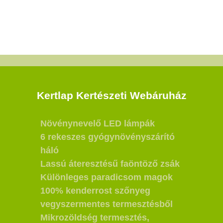
Kertlap Kertészeti Webáruház
Növénynevelő LED lámpák
6 rekeszes gyógynövényszárító
háló
Lassú áteresztésű faöntöző zsák
Különleges paradicsom magok
100% kenderrost szőnyeg
vegyszermentes termesztésből
Mikrozöldség termesztés,