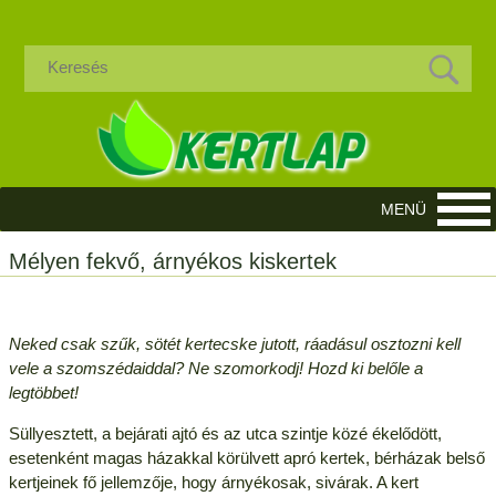
Mélyen fekvő, árnyékos kiskertek
Neked csak szűk, sötét kertecske jutott, ráadásul osztozni kell
vele a szomszédaiddal? Ne szomorkodj! Hozd ki belőle a
legtöbbet!
Süllyesztett, a bejárati ajtó és az utca szintje közé ékelődött,
esetenként magas házakkal körülvett apró kertek, bérházak belső
kertjeinek fő jellemzője, hogy árnyékosak, sivárak. A kert