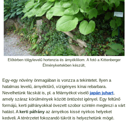
Előtérben tölgylevelű hortenzia és árnyékliliom. A fotó a Kittenberger
Élménykertekben készült,
Egy-egy növény önmagában is vonzza a tekintetet. Ilyen a
hatalmas levelű, árnyéktűrő, vízigényes kínai rebarbara.
Nevelhetünk fácskát is, pl. a félárnyékot viselő
japán juhart
,
amely száraz körülmények között öntözést igényel. Egy feltűnő
formájú, kerti páfrányokkal övezett szobor szintén megteszi a várt
hatást. A
kerti páfrány
az árnyékos kissé nyirkos helyeket
kedveli. A térérzetet fokozandó tükröt is helyezhetünk mögé.