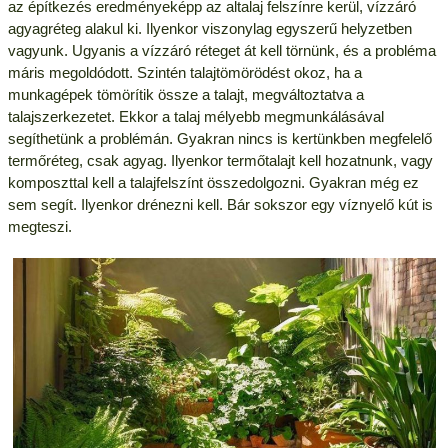
az építkezés eredményeképp az altalaj felszínre kerül, vízzáró
agyagréteg alakul ki. Ilyenkor viszonylag egyszerű helyzetben
vagyunk. Ugyanis a vízzáró réteget át kell törnünk, és a probléma
máris megoldódott. Szintén talajtömörödést okoz, ha a
munkagépek tömörítik össze a talajt, megváltoztatva a
talajszerkezetet. Ekkor a talaj mélyebb megmunkálásával
segíthetünk a problémán. Gyakran nincs is kertünkben megfelelő
termőréteg, csak agyag. Ilyenkor termőtalajt kell hozatnunk, vagy
komposzttal kell a talajfelszínt összedolgozni. Gyakran még ez
sem segít. Ilyenkor drénezni kell. Bár sokszor egy víznyelő kút is
megteszi.