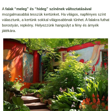
A
falak “meleg” és “hideg” színének változtatásával
mozgalmasabbá tesszük kertünket. Ha világos, napfényes színt
választunk, a kertünk sokkal világosabbnak tűnhet. A falakra futhat
borostyán, repkény. Helyezzünk hangsúlyt a fény és árnyék
játékára.