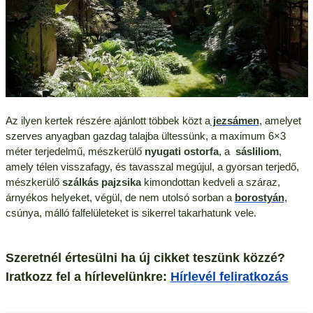
Az ilyen kertek részére ajánlott többek közt a
jezsámen
, amelyet
szerves anyagban gazdag talajba ültessünk, a maximum 6×3
méter terjedelmű, mészkerülő
nyugati ostorfa
, a
sásliliom
,
amely télen visszafagy, és tavasszal megújul, a gyorsan terjedő,
mészkerülő
szálkás pajzsika
kimondottan kedveli a száraz,
árnyékos helyeket, végül, de nem utolsó sorban a
borostyán
,
csúnya, málló falfelületeket is sikerrel takarhatunk vele.
Szeretnél értesülni ha új cikket teszünk közzé?
Iratkozz fel a hírlevelünkre:
Hírlevél feliratkozás