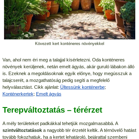
Kövezett kert konténeres növényekkel
Van, ahol nem éri meg a talajjal kísérletezni. Oda konténeres
növények kerüljenek, netán emelt ágyás, akár guruló lábakon álló
is. Ezeknek a megoldásoknak egyik előnye, hogy megússzuk a
talajcserét, a mozgathatóság pedig segíti a megfelelő
helyválasztást. Cikk ajánlat:
Ültessünk konténerbe
;
Konténerkertek
;
Emelt ágyás
Terepváltoztatás – térérzet
A mély területeket padkákkal tehetjük mozgalmasabbá. A
szintváltoztatások
a nagyobb tér érzetét keltik. A térnövelő hatást
tovább fokozhatjuk, ha a kertet lehatároló, bejárattal szembeni