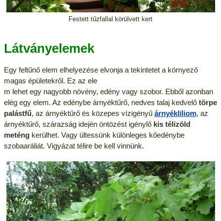
Festett tűzfallal körülvett kert
Látványelemek
Egy feltűnő elem elhelyezése elvonja a tekintetet a környező
magas épületekről. Ez az ele
m lehet egy nagyobb növény, edény vagy szobor. Ebből azonban
elég egy elem. Az edénybe árnyéktűrő, nedves talaj kedvelő
törpe
palástfű
, az árnyéktűrő és közepes vízigényű
árnyékliliom
, az
árnyéktűrő, szárazság idején öntözést igénylő
kis télizöld
meténg
kerülhet. Vagy ültessünk különleges kőedénybe
szobaaráliát. Vigyázat télire be kell vinnünk.