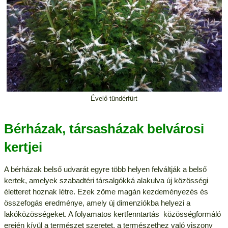
Évelő tündérfürt
Bérházak, társasházak belvárosi
kertjei
A bérházak belső udvarát egyre több helyen felváltják a belső
kertek, amelyek szabadtéri társalgókká alakulva új közösségi
életteret hoznak létre. Ezek zöme magán kezdeményezés és
összefogás eredménye, amely új dimenziókba helyezi a
lakóközösségeket. A folyamatos kertfenntartás közösségformáló
erején kívül a természet szeretet, a természethez való viszony