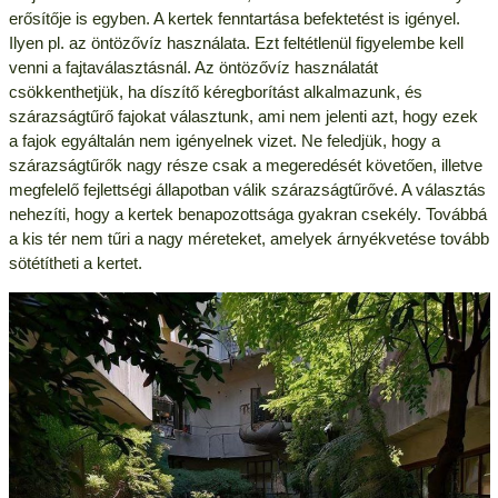
erősítője is egyben. A kertek fenntartása befektetést is igényel.
Ilyen pl. az öntözővíz használata. Ezt feltétlenül figyelembe kell
venni a fajtaválasztásnál. Az öntözővíz használatát
csökkenthetjük, ha díszítő kéregborítást alkalmazunk, és
szárazságtűrő fajokat választunk, ami nem jelenti azt, hogy ezek
a fajok egyáltalán nem igényelnek vizet. Ne feledjük, hogy a
szárazságtűrők nagy része csak a megeredését követően, illetve
megfelelő fejlettségi állapotban válik szárazságtűrővé. A választás
nehezíti, hogy a kertek benapozottsága gyakran csekély. Továbbá
a kis tér nem tűri a nagy méreteket, amelyek árnyékvetése tovább
sötétítheti a kertet.