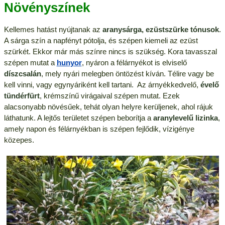
Növényszínek
Kellemes hatást nyújtanak az
aranysárga, ezüstszürke tónusok
.
A sárga szín a napfényt pótolja, és szépen kiemeli az ezüst
szürkét. Ekkor már más színre nincs is szükség. Kora tavasszal
szépen mutat a
hunyor
, nyáron a félárnyékot is elviselő
díszcsalán
, mely nyári melegben öntözést kíván. Télire vagy be
kell vinni, vagy egynyáriként kell tartani. Az árnyékkedvelő,
évelő
tündérfürt
, krémszínű virágaival szépen mutat. Ezek
alacsonyabb növésűek, tehát olyan helyre kerüljenek, ahol rájuk
láthatunk. A lejtős területet szépen beborítja a
aranylevelű lizinka
,
amely napon és félárnyékban is szépen fejlődik, vízigénye
közepes.