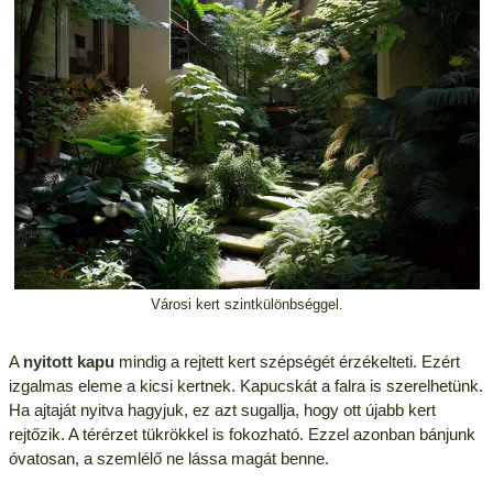
Városi kert szintkülönbséggel.
A
nyitott kapu
mindig a rejtett kert szépségét érzékelteti. Ezért
izgalmas eleme a kicsi kertnek. Kapucskát a falra is szerelhetünk.
Ha ajtaját nyitva hagyjuk, ez azt sugallja, hogy ott újabb kert
rejtőzik. A térérzet tükrökkel is fokozható. Ezzel azonban bánjunk
óvatosan, a szemlélő ne lássa magát benne.