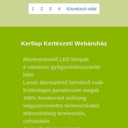
1
2
3
4
Következő oldal
Kertlap Kertészeti Webáruház
Növénynevelő LED lámpák
6 rekeszes gyógynövényszárító
háló
Lassú áteresztésű faöntöző zsák
Különleges paradicsom magok
100% kenderrost szőnyeg
vegyszermentes termesztésből
Mikrozöldség termesztés,
csíráztatás