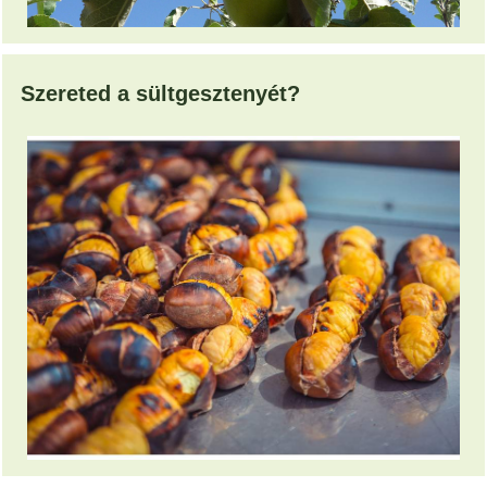
Szereted a sültgesztenyét?