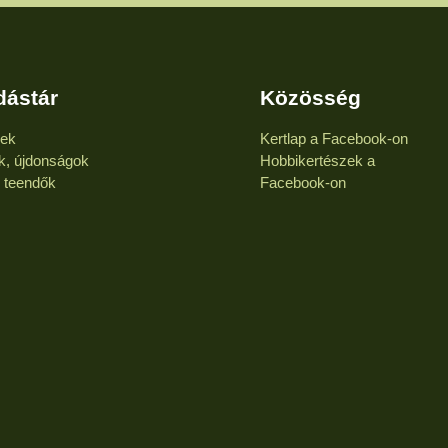
dástár
Közösség
kek
Kertlap a Facebook-on
k, újdonságok
Hobbikertészek a
i teendők
Facebook-on