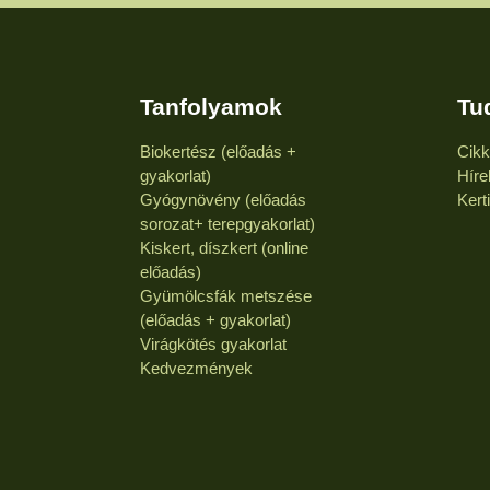
Tanfolyamok
Tu
Biokertész (előadás +
Cik
gyakorlat)
Híre
Gyógynövény (előadás
Kert
sorozat+ terepgyakorlat)
Kiskert, díszkert (online
előadás)
Gyümölcsfák metszése
(előadás + gyakorlat)
Virágkötés gyakorlat
Kedvezmények