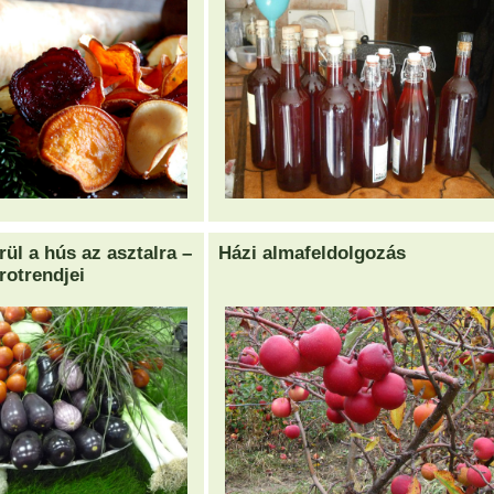
ül a hús az asztalra –
Házi almafeldolgozás
rotrendjei