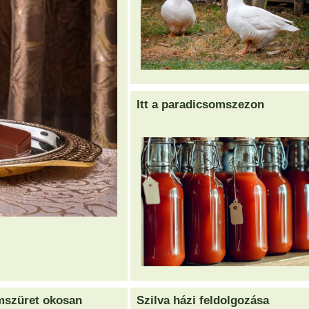
Itt a paradicsomszezon
mszüret okosan
Szilva házi feldolgozása