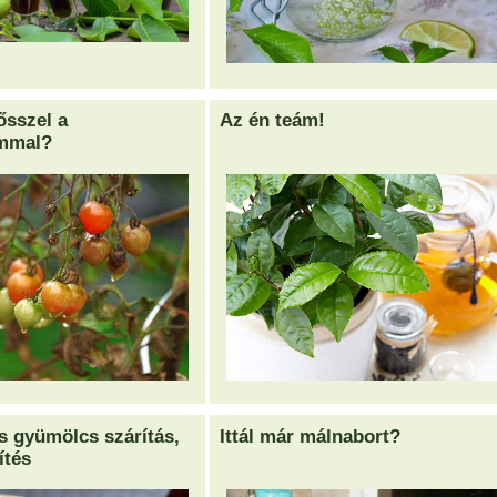
ősszel a
Az én teám!
mmal?
s gyümölcs szárítás,
Ittál már málnabort?
ítés