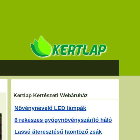
Kertlap Kertészeti Webáruház
Növénynevelő LED lámpák
6 rekeszes gyógynövényszárító háló
Lassú áteresztésű faöntöző zsák