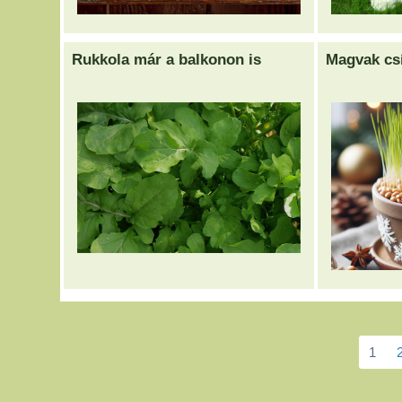
Rukkola már a balkonon is
Magvak csí
1