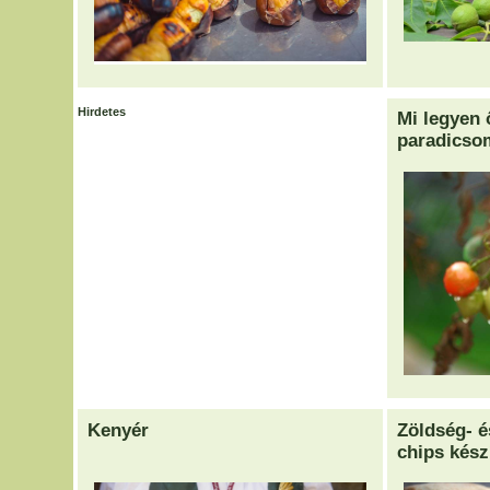
Hirdetes
Mi legyen 
paradicso
Kenyér
Zöldség- é
chips kész