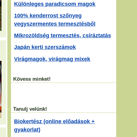
Különleges paradicsom magok
100% kenderrost szőnyeg
vegyszermentes termesztésből
Mikrozöldség termesztés, csíráztatás
Japán kerti szerszámok
Virágmagok, virágmag mixek
Kövess minket!
Tanulj velünk!
Biokertész (online előadások +
gyakorlat)