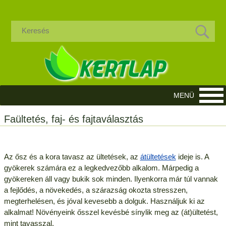
Faültetés, faj- és fajtaválasztás
Az ősz és a kora tavasz az ültetések, az
átültetések
ideje is. A
gyökerek számára ez a legkedvezőbb alkalom. Márpedig a
gyökereken áll vagy bukik sok minden. Ilyenkorra már túl vannak
a fejlődés, a növekedés, a szárazság okozta stresszen,
megterhelésen, és jóval kevesebb a dolguk. Használjuk ki az
alkalmat! Növényeink ősszel kevésbé sínylik meg az (át)ültetést,
mint tavasszal.