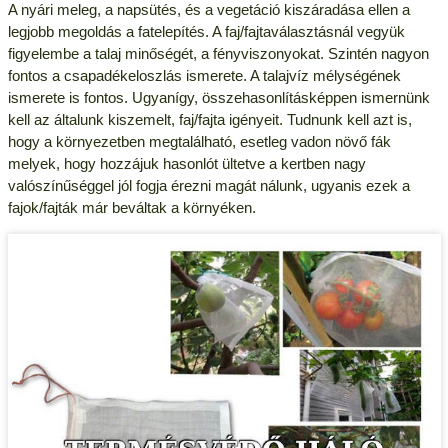
A nyári meleg, a napsütés, és a vegetáció kiszáradása ellen a
legjobb megoldás a fatelepítés. A faj/fajtaválasztásnál vegyük
figyelembe a talaj minőségét, a fényviszonyokat. Szintén nagyon
fontos a csapadékeloszlás ismerete. A talajvíz mélységének
ismerete is fontos. Ugyanígy, összehasonlításképpen ismernünk
kell az általunk kiszemelt, faj/fajta igényeit. Tudnunk kell azt is,
hogy a környezetben megtalálható, esetleg vadon növő fák
melyek, hogy hozzájuk hasonlót ültetve a kertben nagy
valószínűséggel jól fogja érezni magát nálunk, ugyanis ezek a
fajok/fajták már beváltak a környéken.