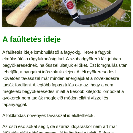
A faültetés ideje
A faültetés ideje lombhullástól a fagyokig, illetve a fagyok
elmúlásától a rügyfakadásig tart. A szabadgyökerű fák jobban
begyökeresednek, ha ősszel ültetjük el őket. Ezt lomghullás után
tehetjük, a nyugalmi időszakuk elején. A téli gyökeresedést
követően tavasszal már minden energiájukat a növekedésre
tudják fordítani. A legtöbb fapusztulás oka az, hogy a nem
megfelelő begyökeresedés miatt a később kifejlődő lombokat a
gyökerek nem tudják megfelelő módon ellátni vízzel és
tápanyaggal.
A földlabdás növények tavasszal is elültethetők.
Az őszi eső sokat segít, de száraz időjáráskor nem árt már
átültetés előtt néhány nappal jól beöntözni a talajt. Ekkor a