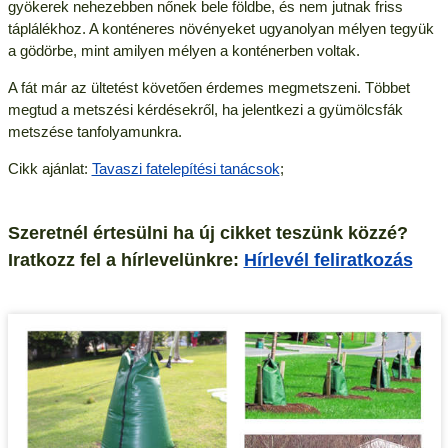
gyökerek nehezebben nőnek bele földbe, és nem jutnak friss
táplálékhoz. A konténeres növényeket ugyanolyan mélyen tegyük
a gödörbe, mint amilyen mélyen a konténerben voltak.
A fát már az ültetést követően érdemes megmetszeni. Többet
megtud a metszési kérdésekről, ha jelentkezi a gyümölcsfák
metszése tanfolyamunkra.
Cikk ajánlat:
Tavaszi fatelepítési tanácsok
;
Szeretnél értesülni ha új cikket teszünk közzé?
Iratkozz fel a hírlevelünkre:
Hírlevél feliratkozás