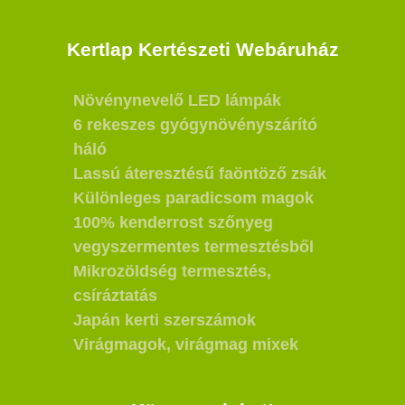
Kertlap Kertészeti Webáruház
Növénynevelő LED lámpák
6 rekeszes gyógynövényszárító
háló
Lassú áteresztésű faöntöző zsák
Különleges paradicsom magok
100% kenderrost szőnyeg
vegyszermentes termesztésből
Mikrozöldség termesztés,
csíráztatás
Japán kerti szerszámok
Virágmagok, virágmag mixek