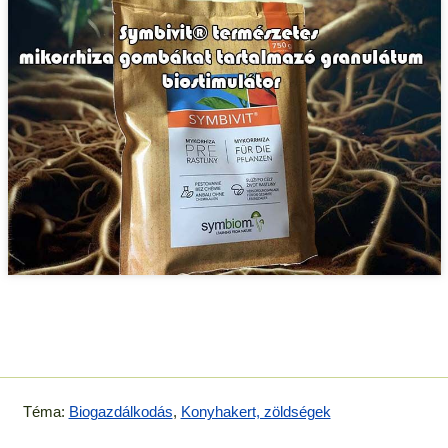
Téma:
Biogazdálkodás
,
Konyhakert, zöldségek