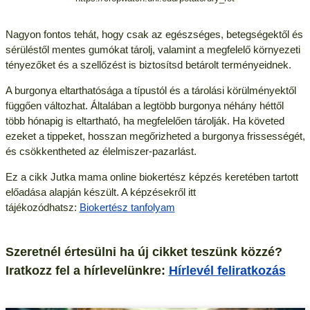
Nagyon fontos tehát, hogy csak az egészséges, betegségektől és
sérüléstől mentes gumókat tárolj, valamint a megfelelő környezeti
tényezőket és a szellőzést is biztosítsd betárolt terményeidnek.
A burgonya eltarthatósága a típustól és a tárolási körülményektől
függően változhat. Általában a legtöbb burgonya néhány héttől
több hónapig is eltartható, ha megfelelően tárolják. Ha követed
ezeket a tippeket, hosszan megőrizheted a burgonya frissességét,
és csökkentheted az élelmiszer-pazarlást.
Ez a cikk Jutka mama online biokertész képzés keretében tartott
előadása alapján készült. A képzésekről itt
tájékozódhatsz:
Biokertész tanfolyam
Szeretnél értesülni ha új cikket teszünk közzé?
Iratkozz fel a hírlevelünkre:
Hírlevél feliratkozás