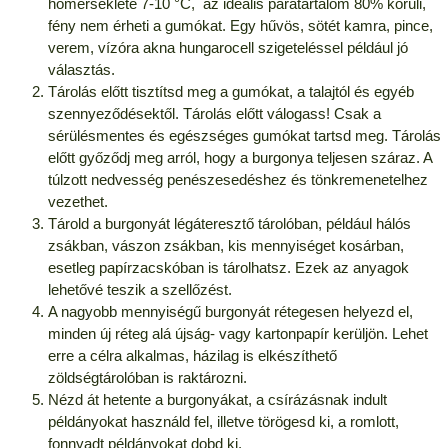
hőmérséklete 7-10 °C, az ideális páratartalom 80% körüli,
fény nem érheti a gumókat. Egy hűvös, sötét kamra, pince,
verem, vízóra akna hungarocell szigeteléssel például jó
választás.
Tárolás előtt tisztítsd meg a gumókat, a talajtól és egyéb
szennyeződésektől. Tárolás előtt válogass! Csak a
sérülésmentes és egészséges gumókat tartsd meg. Tárolás
előtt győződj meg arról, hogy a burgonya teljesen száraz. A
túlzott nedvesség penészesedéshez és tönkremenetelhez
vezethet.
Tárold a burgonyát légáteresztő tárolóban, például hálós
zsákban, vászon zsákban, kis mennyiséget kosárban,
esetleg papírzacskóban is tárolhatsz. Ezek az anyagok
lehetővé teszik a szellőzést.
A nagyobb mennyiségű burgonyát rétegesen helyezd el,
minden új réteg alá újság- vagy kartonpapír kerüljön. Lehet
erre a célra alkalmas, házilag is elkészíthető
zöldségtárolóban is raktározni.
Nézd át hetente a burgonyákat, a csírázásnak indult
példányokat használd fel, illetve törögesd ki, a romlott,
fonnyadt példányokat dobd ki.