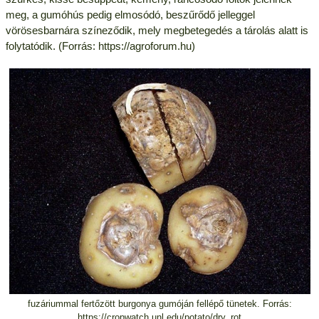
meg, a gumóhús pedig elmosódó, beszűrődő jelleggel
vörösesbarnára színeződik, mely megbetegedés a tárolás alatt is
folytatódik. (Forrás: https://agroforum.hu)
fuzáriummal fertőzött burgonya gumóján fellépő tünetek. Forrás:
https://cropwatch.unl.edu/potato/dry_rot