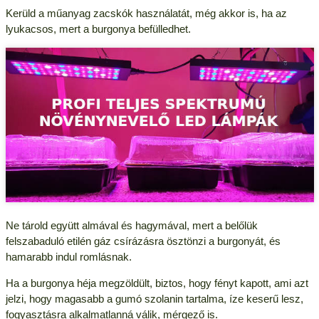
Kerüld a műanyag zacskók használatát, még akkor is, ha az
lyukacsos, mert a burgonya befülledhet.
Ne tárold együtt almával és hagymával, mert a belőlük
felszabaduló etilén gáz csírázásra ösztönzi a burgonyát, és
hamarabb indul romlásnak.
Ha a burgonya héja megzöldült, biztos, hogy fényt kapott, ami azt
jelzi, hogy magasabb a gumó szolanin tartalma, íze keserű lesz,
fogyasztásra alkalmatlanná válik, mérgező is.