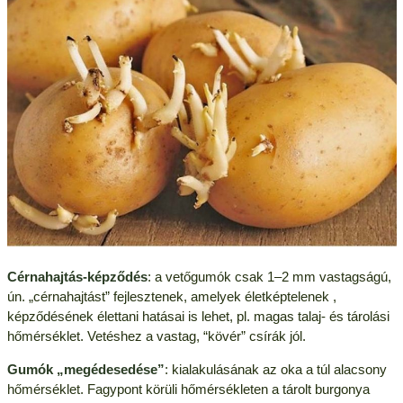
Cérnahajtás-képződés
: a vetőgumók csak 1–2 mm vastagságú,
ún. „cérnahajtást” fejlesztenek, amelyek életképtelenek ,
képződésének élettani hatásai is lehet, pl. magas talaj- és tárolási
hőmérséklet. Vetéshez a vastag, “kövér” csírák jól.
Gumók „megédesedése”
: kialakulásának az oka a túl alacsony
hőmérséklet. Fagypont körüli hőmérsékleten a tárolt burgonya