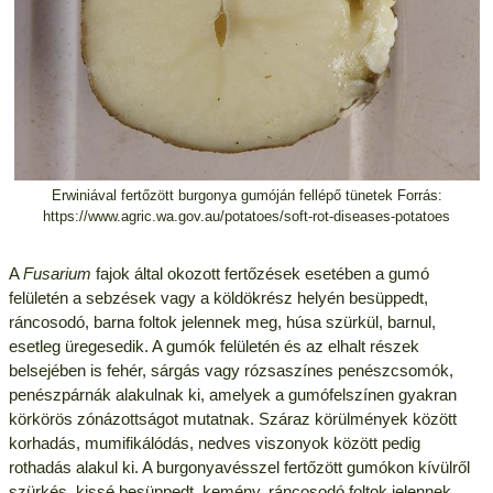
Erwiniával fertőzött burgonya gumóján fellépő tünetek Forrás:
https://www.agric.wa.gov.au/potatoes/soft-rot-diseases-potatoes
A
Fusarium
fajok által okozott fertőzések esetében a gumó
felületén a sebzések vagy a köldökrész helyén besüppedt,
ráncosodó, barna foltok jelennek meg, húsa szürkül, barnul,
esetleg üregesedik. A gumók felületén és az elhalt részek
belsejében is fehér, sárgás vagy rózsaszínes penészcsomók,
penészpárnák alakulnak ki, amelyek a gumófelszínen gyakran
körkörös zónázottságot mutatnak. Száraz körülmények között
korhadás, mumifikálódás, nedves viszonyok között pedig
rothadás alakul ki. A burgonyavésszel fertőzött gumókon kívülről
szürkés, kissé besüppedt, kemény, ráncosodó foltok jelennek