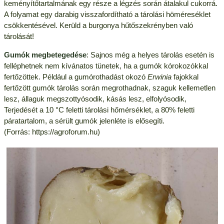
keményítőtartalmának egy része a légzés során átalakul cukorrá.
A folyamat egy darabig visszafordítható a tárolási höméreséklet
csökkentésével. Kerüld a burgonya hűtőszekrényben való
tárolását!
Gumók megbetegedése
: Sajnos még a helyes tárolás esetén is
felléphetnek nem kívánatos tünetek, ha a gumók kórokozókkal
fertőzöttek. Például a gumórothadást okozó
Erwinia
fajokkal
fertőzött gumók tárolás során megrothadnak, szaguk kellemetlen
lesz, állaguk megszottyósodik, kásás lesz, elfolyósodik,
Terjedését a 10 °C feletti tárolási hőmérséklet, a 80% feletti
páratartalom, a sérült gumók jelenléte is elősegíti.
(Forrás: https://agroforum.hu)