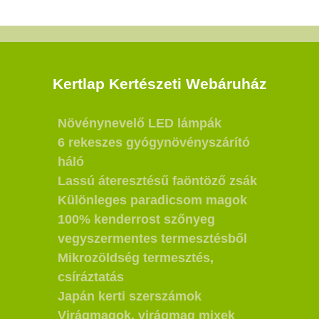
Kertlap Kertészeti Webáruház
Növénynevelő LED lámpák
6 rekeszes gyógynövényszárító
háló
Lassú áteresztésű faöntöző zsák
Különleges paradicsom magok
100% kenderrost szőnyeg
vegyszermentes termesztésből
Mikrozöldség termesztés,
csíráztatás
Japán kerti szerszámok
Virágmagok, virágmag mixek