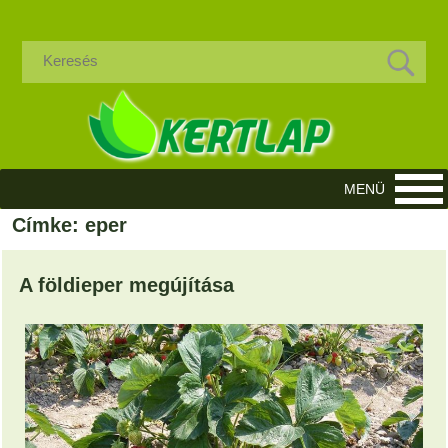
Címke: eper
A földieper megújítása