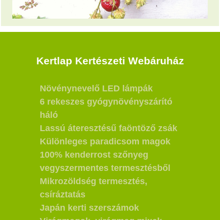
Kertlap Kertészeti Webáruház
Növénynevelő LED lámpák
6 rekeszes gyógynövényszárító
háló
Lassú áteresztésű faöntöző zsák
Különleges paradicsom magok
100% kenderrost szőnyeg
vegyszermentes termesztésből
Mikrozöldség termesztés,
csíráztatás
Japán kerti szerszámok