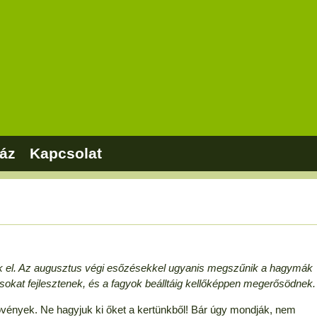
áz
Kapcsolat
ssük el. Az augusztus végi esőzésekkel ugyanis megszűnik a hagymák
ásokat fejlesztenek, és a fagyok beálltáig kellőképpen megerősödnek.
övények. Ne hagyjuk ki őket a kertünkből! Bár úgy mondják, nem