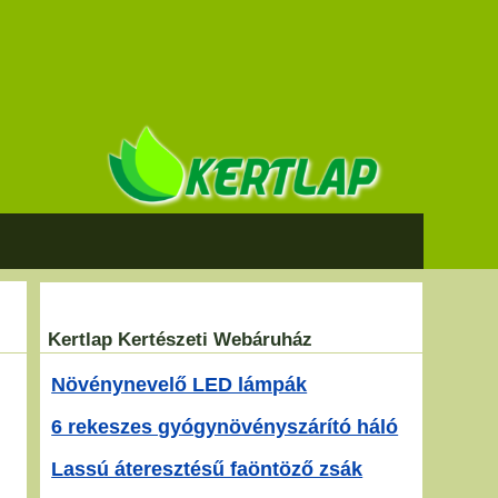
Kertlap Kertészeti Webáruház
Növénynevelő LED lámpák
6 rekeszes gyógynövényszárító háló
Lassú áteresztésű faöntöző zsák