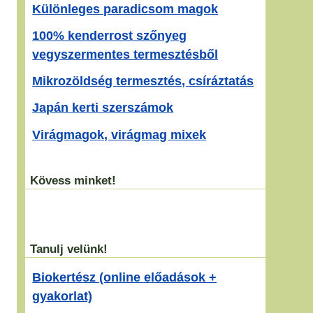
Különleges paradicsom magok
.
100% kenderrost szőnyeg
vegyszermentes termesztésből
Mikrozöldség termesztés, csíráztatás
Japán kerti szerszámok
Virágmagok, virágmag mixek
Kövess minket!
Tanulj velünk!
Biokertész (online előadások +
gyakorlat)