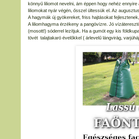
könnyű liliomot nevelni, ám éppen hogy nehéz ennyire al
liliomokat nyár végén, ősszel ültessük el. Az augusz
A hagymák új gyökereket, friss hajtásokat fejlesztene
A liliomhagyma érzékeny a pangóvízre. Jó vízáteresztő 
(mosott!) sóderrel lezítjuk. Ha a gumót egy kis földkupa
tövét talajtakaró évelőkkel ( árlevelű lángvirág, varjú