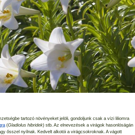
tségbe tartozó növényeket jelöli, gondoljunk csak a vízi liliomra
gra
(
Gladiolus hibridek
) stb. Az elnevezések a virágok hasonlóságán
vagy ősszel nyílnak. Kedvelt alkotói a virágcsokroknak. A vágott