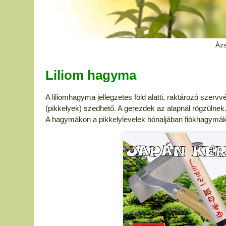
Ázsi
Liliom hagyma
A liliomhagyma jellegzetes föld alatti, raktározó sz
(pikkelyek) szedhető. A gerezdek az alapnál rögzülnek
A hagymákon a pikkelylevelek hónaljában fiókhagymák 