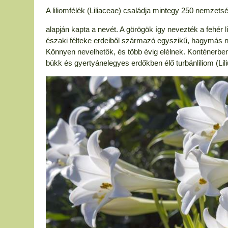
A liliomfélék (Liliaceae) családja mintegy 250 nemzetsé
alapján kapta a nevét. A görögök így nevezték a fehér l
északi félteke erdeiből származó egyszikű, hagymás nö
Könnyen nevelhetők, és több évig elélnek. Konténerbe
bükk és gyertyánelegyes erdőkben élő turbánliliom (Lil