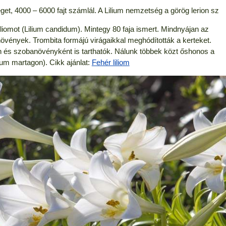
get, 4000 – 6000 fajt számlál. A Lilium nemzetség a görög lerion sz
iliomot (Lilium candidum). Mintegy 80 faja ismert. Mindnyájan az
vények. Trombita formájú virágaikkal meghódították a kerteket.
n és szobanövényként is tarthatók. Nálunk többek közt őshonos a
ium martagon). Cikk ajánlat:
Fehér liliom