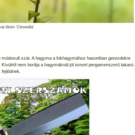
ai liliom ‘Citronella’
ervvé módosult szár. A hagyma a fokhagymához hasonlóan gerezdekre
. Kívülről nem borítja a hagymáknál jól ismert pergamenszerű takaró.
fejlődnek.