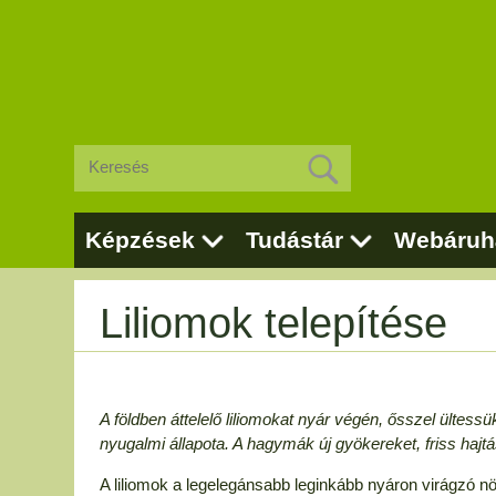
Képzések
Tudástár
Webáruh
Liliomok telepítése
A földben áttelelő liliomokat nyár végén, ősszel ülte
nyugalmi állapota. A hagymák új gyökereket, friss hajt
A liliomok a legelegánsabb leginkább nyáron virágzó n