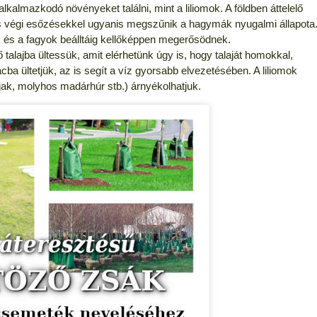
kalmazkodó növényeket találni, mint a liliomok. A földben áttelelő
tus végi esőzésekkel ugyanis megszűnik a hagymák nyugalmi állapota
k, és a fagyok beálltáig kellőképpen megerősödnek.
talajba ültessük, amit elérhetünk úgy is, hogy talaját homokkal,
cba ültetjük, az is segít a víz gyorsabb elvezetésében. A liliomok
hájak, molyhos madárhúr stb.) árnyékolhatjuk.