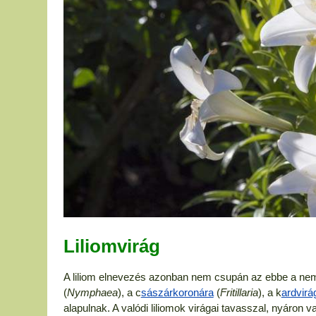
Liliomvirág
A liliom elnevezés azonban nem csupán az ebbe a nemze
(
Nymphaea
), a c
sászárkoronára
(
Fritillaria
), a k
ardvirá
alapulnak. A valódi liliomok virágai tavasszal, nyáron 