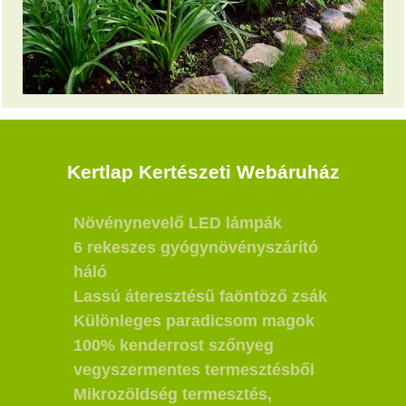
Kertlap Kertészeti Webáruház
Növénynevelő LED lámpák
6 rekeszes gyógynövényszárító
háló
Lassú áteresztésű faöntöző zsák
Különleges paradicsom magok
100% kenderrost szőnyeg
vegyszermentes termesztésből
Mikrozöldség termesztés,