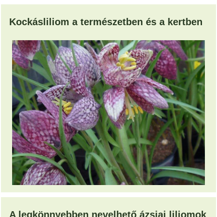
Kockásliliom a természetben és a kertben
A legkönnyebben nevelhető ázsiai liliomok