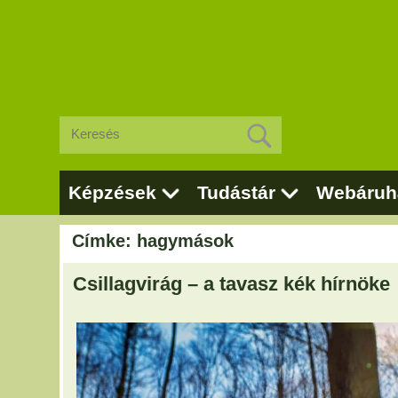
Képzések
Tudástár
Webáruh
Címke: hagymások
Csillagvirág – a tavasz kék hírnöke