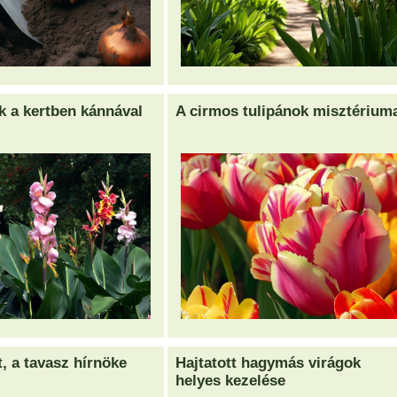
k a kertben kánnával
A cirmos tulipánok misztérium
t, a tavasz hírnöke
Hajtatott hagymás virágok
helyes kezelése