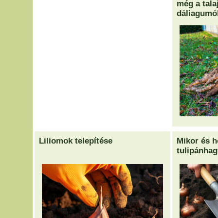
még a tala
dáliagumó
Liliomok telepítése
Mikor és h
tulipánha