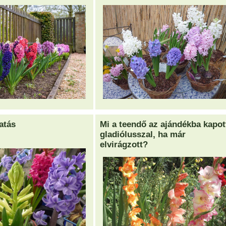
atás
Mi a teendő az ajándékba kapot
gladiólusszal, ha már
elvirágzott?