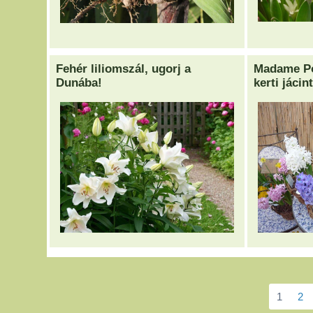
Fehér liliomszál, ugorj a
Madame Po
Dunába!
kerti jácint
1
2