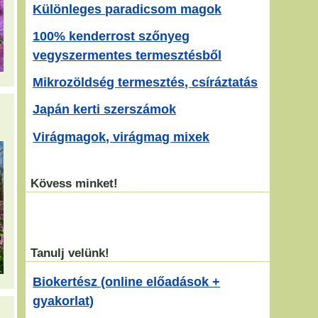
Különleges paradicsom magok
100% kenderrost szőnyeg
vegyszermentes termesztésből
Mikrozöldség termesztés, csíráztatás
Japán kerti szerszámok
Virágmagok, virágmag mixek
Kövess minket!
Tanulj velünk!
Biokertész (online előadások +
gyakorlat)