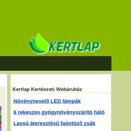
Kertlap Kertészeti Webáruház
Növénynevelő LED lámpák
6 rekeszes gyógynövényszárító háló
Lassú áteresztésű faöntöző zsák