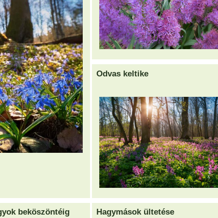
Odvas keltike
gyok beköszöntéig
Hagymások ültetése