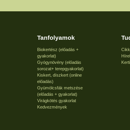
Tanfolyamok
Tu
Biokertész (előadás +
Cik
gyakorlat)
Híre
Gyógynövény (előadás
Kert
sorozat+ terepgyakorlat)
Kiskert, díszkert (online
előadás)
Gyümölcsfák metszése
(előadás + gyakorlat)
Virágkötés gyakorlat
Kedvezmények