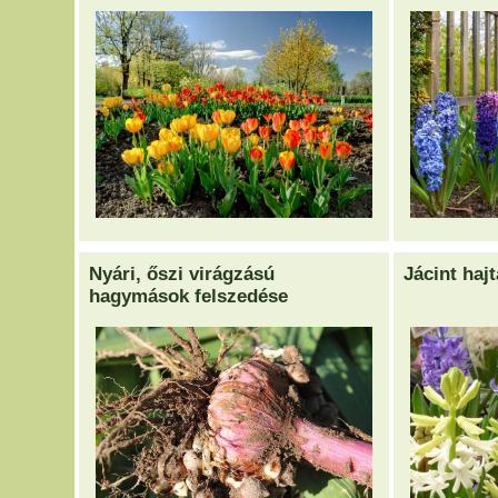
Nyári, őszi virágzású
Jácint hajt
hagymások felszedése