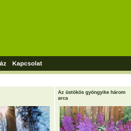
áz
Kapcsolat
Az üstökös gyöngyike három
arca