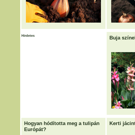
Hirdetes
Buja színe
Hogyan hódította meg a tulipán
Kerti jácin
Európát?