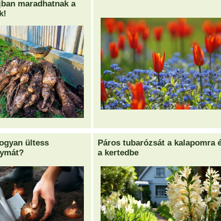
jban maradhatnak a
k!
ogyan ültess
Páros tubarózsát a kalapomra 
gymát?
a kertedbe