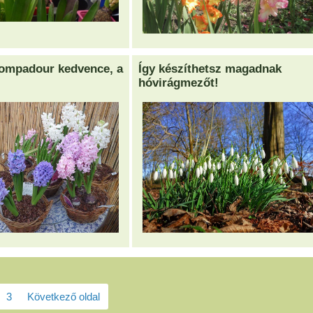
mpadour kedvence, a
Így készíthetsz magadnak
hóvirágmezőt!
3
Következő oldal