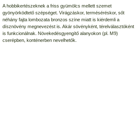
A hobbikertészeknek a friss gyümölcs mellett szemet
gyönyörködtető szépséget. Virágzáskor, terméséréskor, sőt
néhány fajta lombozata bronzos színe miatt is kiérdemli a
dísznövény megnevezést is. Akár sövényként, térelválasztóként
is funkcionálnak. Növekedésgyengítő alanyokon (pl. M9)
cserépben, konténerben nevelhetők.