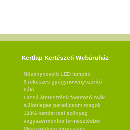
Kertlap Kertészeti Webáruház
Növénynevelő LED lámpák
6 rekeszes gyógynövényszárító
háló
Lassú áteresztésű faöntöző zsák
Különleges paradicsom magok
100% kenderrost szőnyeg
vegyszermentes termesztésből
Mikrozöldség termesztés,