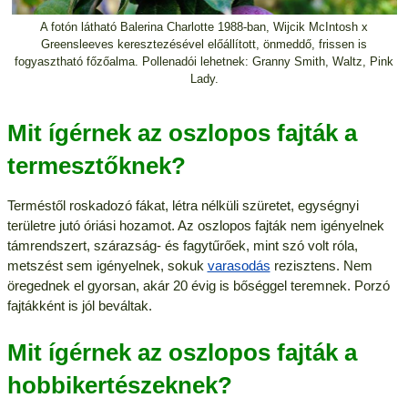
A fotón látható Balerina Charlotte 1988-ban, Wijcik McIntosh x
Greensleeves keresztezésével előállított, önmeddő, frissen is
fogyasztható főzőalma. Pollenadói lehetnek: Granny Smith, Waltz, Pink
Lady.
Mit ígérnek az oszlopos fajták a
termesztőknek?
Terméstől roskadozó fákat, létra nélküli szüretet, egységnyi
területre jutó óriási hozamot. Az oszlopos fajták nem igényelnek
támrendszert, szárazság- és fagytűrőek, mint szó volt róla,
metszést sem igényelnek, sokuk
varasodás
rezisztens. Nem
öregednek el gyorsan, akár 20 évig is bőséggel teremnek. Porzó
fajtákként is jól beváltak.
Mit ígérnek az oszlopos fajták a
hobbikertészeknek?