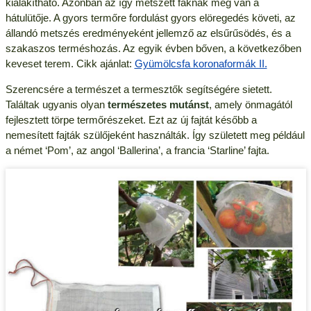
kialakítható. Azonban az így metszett fáknak meg van a
hátulütője. A gyors termőre fordulást gyors elöregedés követi, az
állandó metszés eredményeként jellemző az elsűrűsödés, és a
szakaszos terméshozás. Az egyik évben bőven, a következőben
keveset terem. Cikk ajánlat:
Gyümölcsfa koronaformák II.
Szerencsére a természet a termesztők segítségére sietett.
Találtak ugyanis olyan
természetes mutánst
, amely önmagától
fejlesztett törpe termőrészeket. Ezt az új fajtát később a
nemesített fajták szülőjeként használták. Így született meg például
a német ‘Pom’, az angol ‘Ballerina’, a francia ‘Starline’ fajta.