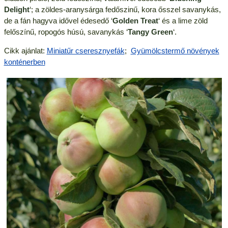
Delight
‘; a zöldes-aranysárga fedőszinű, kora ősszel savanykás,
de a fán hagyva idővel édesedő ‘
Golden Treat
‘ és a lime zöld
felőszínű, ropogós húsú, savanykás ‘
Tangy Green
‘.
Cikk ajánlat:
Miniatűr cseresznyefák
;
Gyümölcstermő növények
konténerben