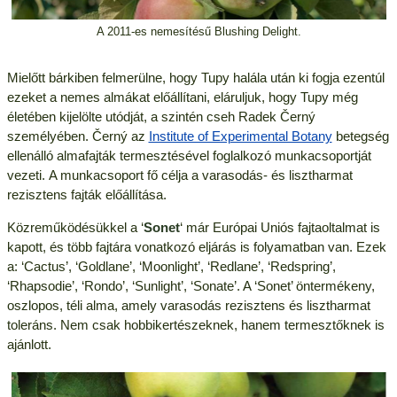
A 2011-es nemesítésű Blushing Delight.
Mielőtt bárkiben felmerülne, hogy Tupy halála után ki fogja ezentúl
ezeket a nemes almákat előállítani, eláruljuk, hogy Tupy még
életében kijelölte utódját, a szintén cseh Radek Černý
személyében. Černý az
Institute of Experimental Botany
betegség
ellenálló almafajták termesztésével foglalkozó munkacsoportját
vezeti. A munkacsoport fő célja a varasodás- és lisztharmat
rezisztens fajták előállítása.
Közreműködésükkel a ‘
Sonet
‘ már Európai Uniós fajtaoltalmat is
kapott, és több fajtára vonatkozó eljárás is folyamatban van. Ezek
a: ‘Cactus’, ‘Goldlane’, ‘Moonlight’, ‘Redlane’, ‘Redspring’,
‘Rhapsodie’, ‘Rondo’, ‘Sunlight’, ‘Sonate’. A ‘Sonet’ öntermékeny,
oszlopos, téli alma, amely varasodás rezisztens és lisztharmat
toleráns. Nem csak hobbikertészeknek, hanem termesztőknek is
ajánlott.