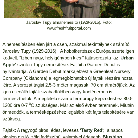
Jaroslav Tupy almanemesítő (1929-2016). Fotó:
www.freshfruitportal.com
A nemesítésben élen járt a cseh, szakmai tekintélynek számító
Jaroslav Tupy (1929-2016). A hobbikertészek Európa szerte igen
kedvelt, “
ízben nagy, helyigényben kicsi”
fajtasorozata az ‘
Urban
Apple
‘ szintén Tupy nemesítése. Fajtáit a Garden Debut is
nyilvántartja. A Garden Debut márkajelzést a Greenleaf Nursery
Company (Oklahoma) a legmegbízhatóbb új fajták részére hozta
létre. A sorozat tagjai 2,5-3 méter magasak, 70 cm átmérőjűek. Az
igen ellenálló fajták szabadföldben vagy konténerben is
termeszthetők. A megfelelő számú termőrügy képződéshez 800-
0
1200 óra 0-7
C
szükséges.
Már az első évben teremnek.
Miután
önmeddők, a termésképzéshez legalább két fajta telepítésére van
szükség.
Fajták: A ragyogó piros, édes, leveses ‘
Tasty Red
‘; a napos
oldalon piruló, zöld fedőszínű, valamivel édesebb ‘
Blushing