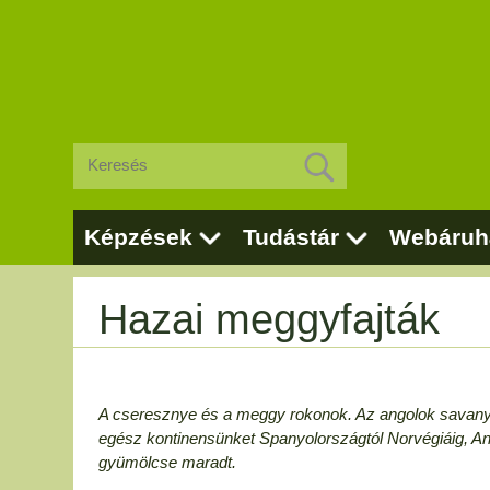
Képzések
Tudástár
Webáruh
Hazai meggyfajták
A cseresznye és a meggy rokonok. Az angolok savany
egész kontinensünket Spanyolországtól Norvégiáig, An
gyümölcse maradt.