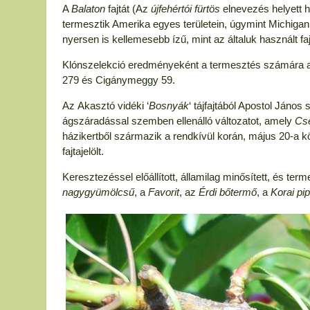
A
Balaton
fajtát (Az
újfehértói fürtös
elnevezés helyett h
termesztik Amerika egyes területein, úgymint Michiga
nyersen is kellemesebb ízű, mint az általuk használt faj
Klónszelekció eredményeként a termesztés számára ajá
279 és Cigánymeggy 59.
Az
Akasztó vidéki
‘
B
osnyák
‘ tájfajtából Apostol János 
ágszáradással szemben ellenálló változatot,
amely
Cs
házikertből származik a rendkívül korán, május 20-a körü
fajtajelölt.
Keresztezéssel előállított, á
llamilag minősített, és ter
nagygyümölcsű
, a
Favorit
, az
Érdi bőtermő
, a
Korai p