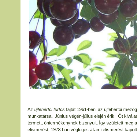
Az
újfehértói fürtös
fajtát 1961-ben, az újfehértói mező
munkatársai. Június végén-július elején érik. Öt kivála
termett, öntermékenynek bizonyult. Így született meg 
elismerést, 1978-ban végleges állami elismerést kapott