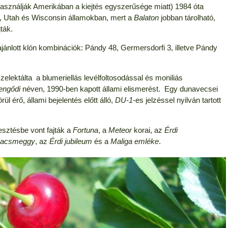
asználják Amerikában a kiejtés egyszerűsége miatt) 1984 óta
n, Utah és Wisconsin államokban, mert a
Balaton
jobban tárolható,
ták.
nlott klón kombinációk: Pándy 48, Germersdorfi 3, illetve Pándy
szelektálta
a blumeriellás levélfoltosodással és moniliás
engődi
néven, 1990-ben kapott állami elismerést.
Egy dunavecsei
l érő, állami bejelentés előtt álló,
DU-1
-es jelzéssel nyilván tartott
mesztésbe vont fajták a
Fortuna
, a
Meteor
korai, az
Érdi
ipacsmeggy
, az
Érdi jubileum
és a
Maliga emléke
.