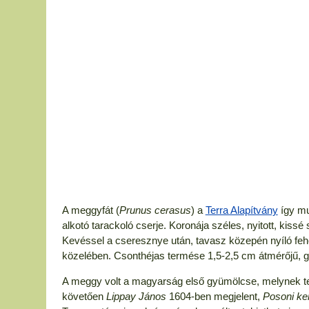
A meggyfát (
Prunus cerasus
) a
Terra Alapítvány
így mut
alkotó tarackoló cserje. Koronája széles, nyitott, kissé 
Kevéssel a cseresznye után, tavasz közepén nyíló feh
közelében. Csonthéjas termése 1,5-2,5 cm átmérőjű, 
A meggy volt a magyarság első gyümölcse, melynek te
követően
Lippay János
1604-ben megjelent,
Posoni ker