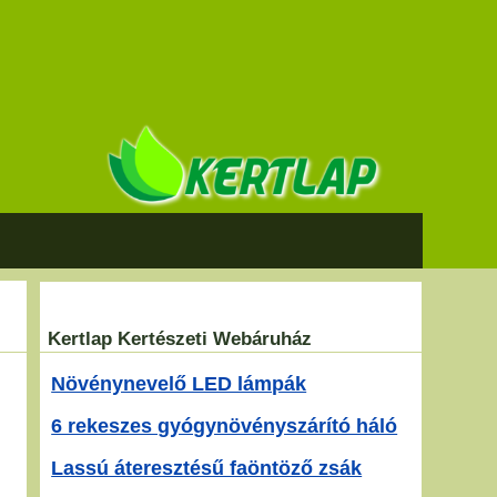
Kertlap Kertészeti Webáruház
Növénynevelő LED lámpák
6 rekeszes gyógynövényszárító háló
Lassú áteresztésű faöntöző zsák