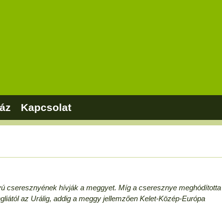
áz
Kapcsolat
ú cseresznyének hívják a meggyet. Míg a cseresznye meghódította
gliától az Urálig, addig a meggy jellemzően Kelet-Közép-Európa