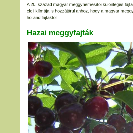
A 20. század magyar meggynemesítői különleges fajta
eleji klímája is hozzájárul ahhoz, hogy a magyar megg
holland fajtáktól.
Hazai meggyfajták