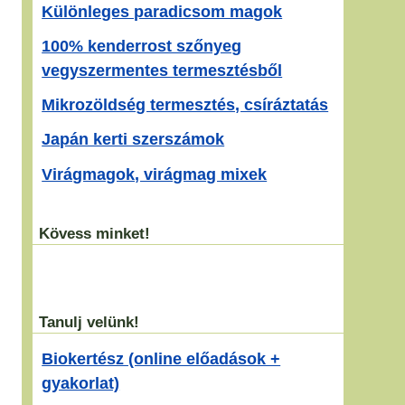
Különleges paradicsom magok
100% kenderrost szőnyeg
vegyszermentes termesztésből
Mikrozöldség termesztés, csíráztatás
Japán kerti szerszámok
Virágmagok, virágmag mixek
Kövess minket!
Tanulj velünk!
Biokertész (online előadások +
gyakorlat)