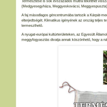
Termesztése is sok évszázados múltra tekinthet viss
(Medgyesegyháza, Meggyeskovácsi, Meggyespuszta) é
A faj másodlagos géncentrumába tartozik a Kárpát-me
elterjedtségét. Klimatikus igényének az ország teljes te
termeszthető.
A nyugat-európai kultúrterületeken, az Egyesült Állam
meggyfogyasztás divatja annak köszönhető, hogy a n