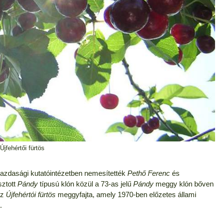
Újfehértői fürtös
gazdasági kutatóintézetben nemesítették
Pethő Ferenc
és
sztott
Pándy
típusú klón közül a 73-as jelű
Pándy
meggy klón bőven
az
Újfehértói fürtös
meggyfajta, amely 1970-ben előzetes állami
.