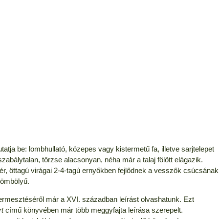
atja be: lombhullató, közepes vagy kistermetű fa, illetve sarjtelepet
szabálytalan, törzse alacsonyan, néha már a talaj fölött elágazik.
ér, öttagú virágai 2-4-tagú ernyőkben fejlődnek a vesszők csúcsának
gömbölyű.
rmesztéséről már a XVI. században leírást olvashatunk. Ezt
t
című könyvében már több meggyfajta leírása szerepelt.