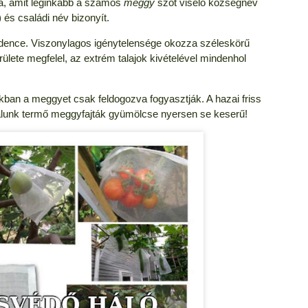
za, amit leginkább a számos
meggy
szót viselő községnév
s családi név bizonyít.
dence. Viszonylagos igénytelensége okozza széleskörű
rülete megfelel, az extrém talajok kivételével mindenhol
okban a meggyet csak feldogozva fogyasztják. A hazai friss
álunk termő meggyfajták gyümölcse nyersen se keserű!