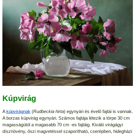
Kúpvirág
A
kúpvirágnak
(
Rudbeckia hirta
) egynyári és évelő fajtái is vannak.
A borzas kúpvirág egynyári. Számos fajtája létezik a törpe 30 cm
magasságútól a magasabb 70 cm -es fajtáig. Kiváló virágágyi
dísznövény, őszi magvetéssel szaporítható, cserépben, hidegházi