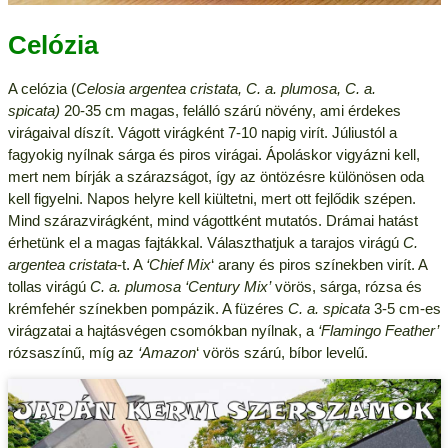
Celózia
A celózia (
Celosia argentea cristata, C. a. plumosa, C. a.
spicata)
20-35 cm magas, felálló szárú növény, ami érdekes
virágaival díszít. Vágott virágként 7-10 napig virít. Júliustól a
fagyokig nyílnak sárga és piros virágai. Ápoláskor vigyázni kell,
mert nem bírják a szárazságot, így az öntözésre különösen oda
kell figyelni. Napos helyre kell kiültetni, mert ott fejlődik szépen.
Mind szárazvirágként, mind vágottként mutatós. Drámai hatást
érhetünk el a magas fajtákkal. Választhatjuk a tarajos virágú
C.
argentea cristata
-t. A
‘Chief Mix
‘ arany és piros színekben virít. A
tollas virágú
C. a. plumosa ‘Century Mix’
vörös, sárga, rózsa és
krémfehér színekben pompázik. A füzéres
C. a. spicata
3-5 cm-es
virágzatai a hajtásvégen csomókban nyílnak, a
‘Flamingo Feather’
rózsaszínű, míg az
‘Amazon
‘ vörös szárú, bíbor levelű.