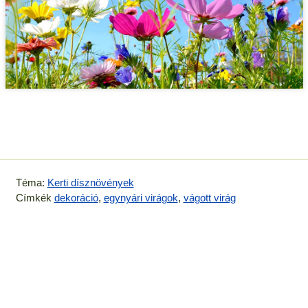
Téma:
Kerti dísznövények
Címkék
dekoráció
,
egynyári virágok
,
vágott virág