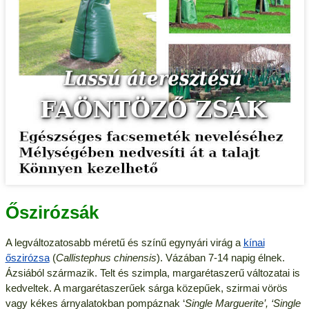
Őszirózsák
A legváltozatosabb méretű és színű egynyári virág a
kínai
őszirózsa
(
Callistephus chinensis
). Vázában 7-14 napig élnek.
Ázsiából származik. Telt és szimpla, margarétaszerű változatai is
kedveltek. A margarétaszerűek sárga közepűek, szirmai vörös
vagy kékes árnyalatokban pompáznak ‘
Single Marguerite’, ‘Single