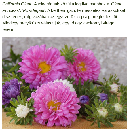
California Giant’
. A teltvirágúak közül a legdivatosabbak a
‘Giant
Princess
‘,
‘Powderpuff
‘. A kertben igazi, természetes varázsukkal
díszítenek, míg vázában az egyszerű szépség megtestesítői.
Mindegy melyiküket választjuk, egy tő egy csokornyi virágot
terem.