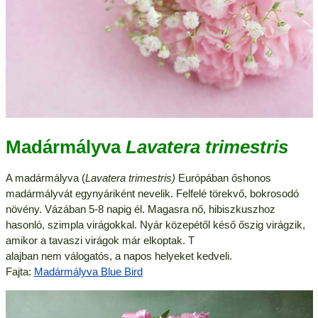
Madármályva
Lavatera trimestris
A madármályva (
Lavatera trimestris)
Európában őshonos
madármályvát egynyáriként nevelik. Felfelé törekvő, bokrosodó
növény. Vázában 5-8 napig él. Magasra nő, hibiszkuszhoz
hasonló, szimpla virágokkal. Nyár közepétől késő őszig virágzik,
amikor a tavaszi virágok már elkoptak. T
alajban nem válogatós, a napos helyeket kedveli.
Fajta:
Madármályva Blue Bird