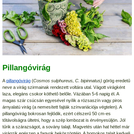
Pillangóvirág
A
pillangóvirág
(
Cosmos sulphureus, C. bipinnatus)
görög eredetű
neve a virág szirmainak rendezett voltára utal. Vágott virágként
laza, elegáns csokor köthető belőle. Vázában 5-6 napig él. A
magas szár csúcsán egyesével nyílik a rózsaszín vagy piros
árnyalatú virág (a nemesített fajták színvariációja végtelen). A
pillangóvirág bokrosan fejlődik, ezért célszerű 50 cm-es
tőtávolságra ültetni, hogy a szép lombozat is érvényesüljön. Jól
tűrik a szárazságot, a sovány talajt. Magvetés után hat héttel már
virágzik egészen a fagyok beköszöntéig. A homokos talajt kedveli.