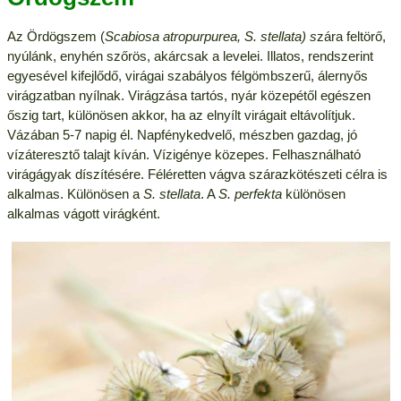
Az Ördögszem (
Scabiosa atropurpurea, S. stellata) s
zára feltörő,
nyúlánk, enyhén szőrös, akárcsak a levelei. Illatos, rendszerint
egyesével kifejlődő, virágai szabályos félgömbszerű, álernyős
virágzatban nyílnak. Virágzása tartós, nyár közepétől egészen
őszig tart, különösen akkor, ha az elnyílt virágait eltávolítjuk.
Vázában 5-7 napig él. Napfénykedvelő, mészben gazdag, jó
vízáteresztő talajt kíván. Vízigénye közepes. Felhasználható
virágágyak díszítésére. Féléretten vágva szárazkötészeti célra is
alkalmas. Különösen a
S. stellata
. A
S. perfekta
különösen
alkalmas vágott virágként.