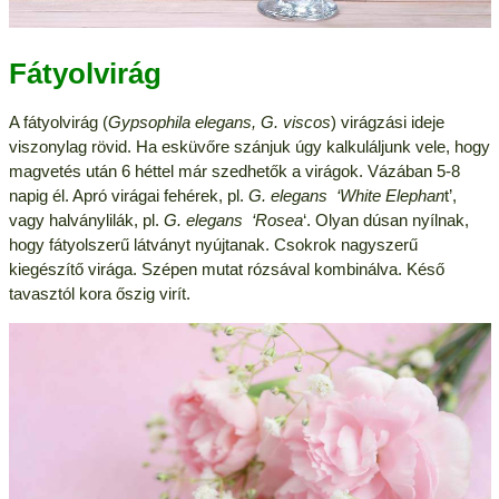
Fátyolvirág
A fátyolvirág (
Gypsophila elegans, G. viscos
) virágzási ideje
viszonylag rövid. Ha esküvőre szánjuk úgy kalkuláljunk vele, hogy
magvetés után 6 héttel már szedhetők a virágok. Vázában 5-8
napig él. Apró virágai fehérek, pl.
G. elegans ‘White Elephan
t’,
vagy halványlilák, pl.
G. elegans ‘Rosea
‘. Olyan dúsan nyílnak,
hogy fátyolszerű látványt nyújtanak. Csokrok nagyszerű
kiegészítő virága. Szépen mutat rózsával kombinálva. Késő
tavasztól kora őszig virít.