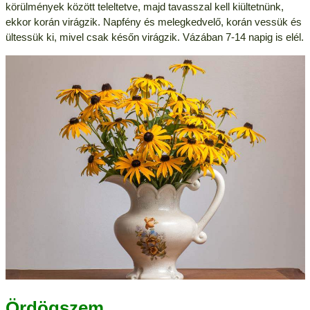
körülmények között teleltetve, majd tavasszal kell kiültetnünk,
ekkor korán virágzik. Napfény és melegkedvelő, korán vessük és
ültessük ki, mivel csak későn virágzik. Vázában 7-14 napig is elél.
Ördögszem