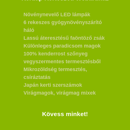
Növénynevelő LED lámpák
6 rekeszes gyógynövényszárító
háló
Lassú áteresztésű faöntöző zsák
Különleges paradicsom magok
100% kenderrost szőnyeg
vegyszermentes termesztésből
Mikrozöldség termesztés,
csíráztatás
Japán kerti szerszámok
Virágmagok, virágmag mixek
Kövess minket!