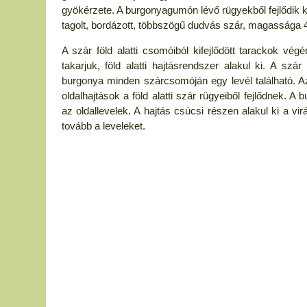
gyökérzete. A burgonyagumón lévő rügyekből fejlődik k
tagolt, bordázott, többszögű dudvás szár, magassága 
A szár föld alatti csomóiból kifejlődött tarackok v
takarjuk, föld alatti hajtásrendszer alakul ki. A szá
burgonya minden szárcsomóján egy levél található. Az 
oldalhajtások a föld alatti szár rügyeiből fejlődnek. A
az oldallevelek. A hajtás csúcsi részen alakul ki a vir
tovább a leveleket.