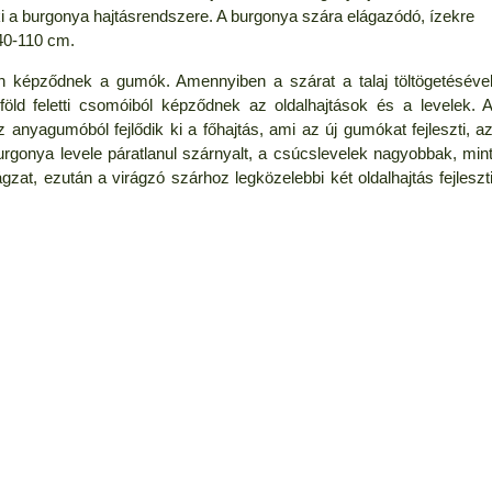
i a burgonya hajtásrendszere. A burgonya szára elágazódó, ízekre
40-110 cm.
égén képződnek a gumók. Amennyiben a szárat a talaj töltögetéséve
r föld feletti csomóiból képződnek az oldalhajtások és a levelek. 
anyagumóból fejlődik ki a főhajtás, ami az új gumókat fejleszti, a
 burgonya levele páratlanul szárnyalt, a csúcslevelek nagyobbak, min
ágzat, ezután a virágzó szárhoz legközelebbi két oldalhajtás fejleszt