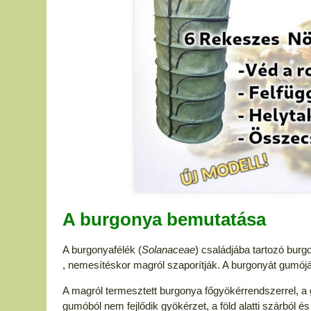
A burgonya bemutatása
A burgonyafélék (
Solanaceae
) családjába tartozó burg
, nemesítéskor magról szaporítják. A burgonyát gumójáér
A magról termesztett burgonya főgyökérrendszerrel, a 
gumóból nem fejlődik gyökérzet, a föld alatti szárból é