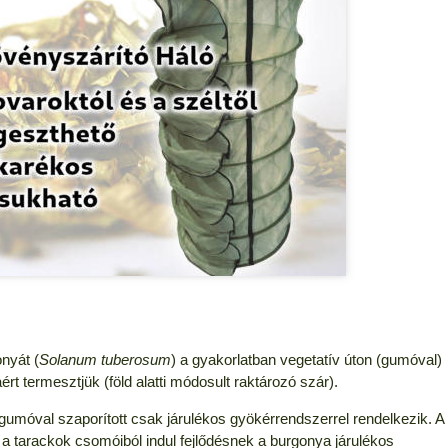
onyát (
Solanum tuberosum
) a gyakorlatban vegetatív úton (gumóval)
t termesztjük (föld alatti módosult raktározó szár).
gumóval szaporított csak járulékos gyökérrendszerrel rendelkezik. A
s a tarackok csomóiból indul fejlődésnek a burgonya járulékos