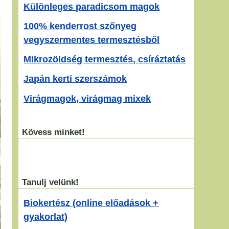
Különleges paradicsom magok
100% kenderrost szőnyeg
vegyszermentes termesztésből
Mikrozöldség termesztés, csíráztatás
Japán kerti szerszámok
Virágmagok, virágmag mixek
Kövess minket!
Tanulj velünk!
Biokertész (online előadások +
gyakorlat)