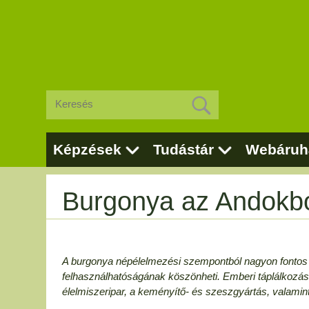
Képzések
Tudástár
Webáruh
Burgonya az Andokb
A burgonya népélelmezési szempontból nagyon fontos 
felhasználhatóságának köszönheti. Emberi táplálkozás
élelmiszeripar, a keményítő- és szeszgyártás, valamin