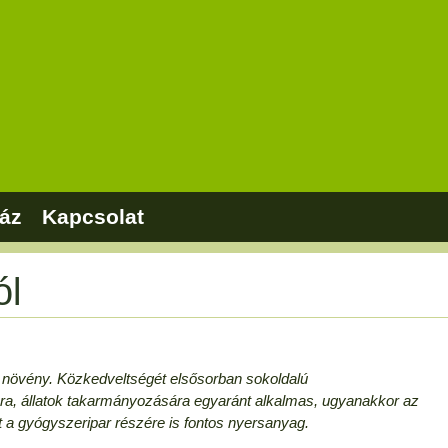
áz
Kapcsolat
ól
növény. Közkedveltségét elsősorban sokoldalú
ra, állatok takarmányozására egyaránt alkalmas, ugyanakkor az
t a gyógyszeripar részére is fontos nyersanyag.