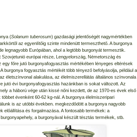
onya (
Solanum tuberosum
) gazdasági jelentőségét nagymértékben
kkörtől az egyenlítőig szinte mindenütt termeszthető. A burgonya
 de legnagyobb Európában, ahol a legtöbb burgonyát termesztik.
t Szovjetunió európai része, Lengyelország, Németország és
 egy főre jutó burgonyafogyasztás mértékében lényeges eltérések
 burgonya fogyasztás mértékét több tényező befolyásolja, például a
z életszínvonal alakulása, az élelmiszerellátás általános színvonala
e jutó évi burgonyafogyasztás hazánkban is sokat változott. Az
ely a háború vége után kissé nőni kezdett, de az 1970-es évek első
nk többet évenként 60-62 kg-nál. A burgonya élelmiszeripari
nálunk is az utóbbi években. megkezdődött a burgonya nagyobb
 előállítása és forgalmazása. A fontosabb termékek: a
burgonyapehely, a burgonyával készült tésztás termékek, stb.