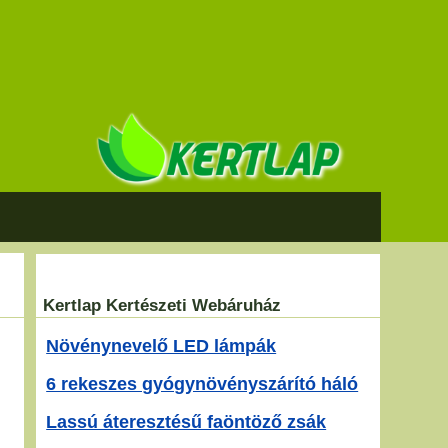
Kertlap Kertészeti Webáruház
Növénynevelő LED lámpák
6 rekeszes gyógynövényszárító háló
Lassú áteresztésű faöntöző zsák