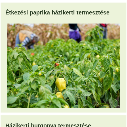
Étkezési paprika házikerti termesztése
Házikerti burgonya termesztése