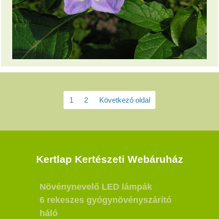
1
2
Következő oldal
Kertlap Kertészeti Webáruház
Növénynevelő LED lámpák
6 rekeszes gyógynövényszárító
háló