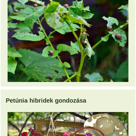
Petúnia hibridek gondozása