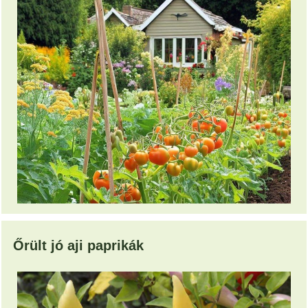
Őrült jó aji paprikák