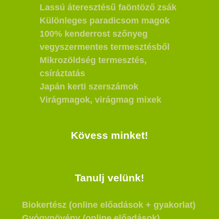
Lassú áteresztésű faöntöző zsák
Különleges paradicsom magok
100% kenderrost szőnyeg
vegyszermentes termesztésből
Mikrozöldség termesztés,
csíráztatás
Japán kerti szerszámok
Virágmagok, virágmag mixek
Kövess minket!
Tanulj velünk!
Biokertész (online előadások + gyakorlat)
Gyógynövény (online előadások)