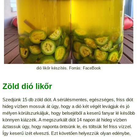
dió likőr készítés. Forrás: FaceBook
Zöld dió likőr
Szedjünk 15 db zöld diót. A sérülésmentes, egészséges, friss diót
hideg vízben mossuk át úgy, hogy a dió két végét levágjuk és jó
mélyen körülszurkáljuk, hogy belsejéből a keserű fanyar lé később
könnyen kiázzék. A megszurkált diót 14 napon át hideg vízben
áztassuk úgy, hogy naponta öntsünk le, és töltsük fel friss vízzel.
Így keserű ízét elveszti. Ezt követően helyezzük olyan edénybe,