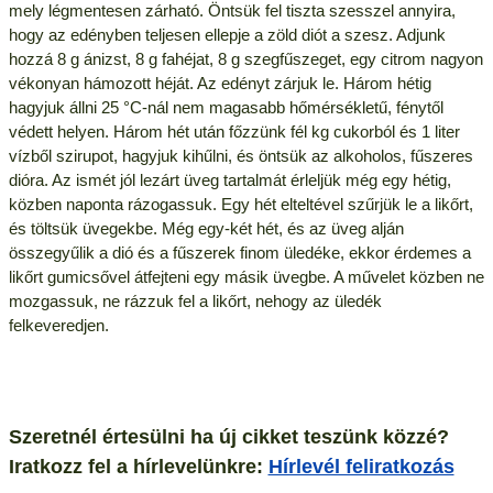
mely légmentesen zárható. Öntsük fel tiszta szesszel annyira,
hogy az edényben teljesen ellepje a zöld diót a szesz. Adjunk
hozzá 8 g ánizst, 8 g fahéjat, 8 g szegfűszeget, egy citrom nagyon
vékonyan hámozott héját. Az edényt zárjuk le. Három hétig
hagyjuk állni 25 °C-nál nem magasabb hőmérsékletű, fénytől
védett helyen. Három hét után főzzünk fél kg cukorból és 1 liter
vízből szirupot, hagyjuk kihűlni, és öntsük az alkoholos, fűszeres
dióra. Az ismét jól lezárt üveg tartalmát érleljük még egy hétig,
közben naponta rázogassuk. Egy hét elteltével szűrjük le a likőrt,
és töltsük üvegekbe. Még egy-két hét, és az üveg alján
összegyűlik a dió és a fűszerek finom üledéke, ekkor érdemes a
likőrt gumicsővel átfejteni egy másik üvegbe. A művelet közben ne
mozgassuk, ne rázzuk fel a likőrt, nehogy az üledék
felkeveredjen.
Szeretnél értesülni ha új cikket teszünk közzé?
Iratkozz fel a hírlevelünkre:
Hírlevél feliratkozás