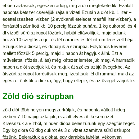
ebben áztassuk, egészen addig, míg a dió megfeketedik. Ezalatt
naponta kétszer cseréljük rajta a vizet! Ezután a diót kb. 1 liter –
ecettel ízesített  vízben (2 evőkanál ételecet másfél liter vízben), a
forrástól számított kb. 10 percig főzzük puhára. 1 kg cukorból és 4
dl vízből sűrű szirupot főzünk, habját eltávolítjuk, majd adjunk
hozzá 10 szegfűszeget és fél narancs és fél citrom lereszelt héját.
Szűrjük le a diókat, és dobáljuk a szirupba. Folytonos keverés
mellett főzzük 5 percig, majd 1 napon át hagyjuk állni. Ezt a
műveletet, (főzés, állás) még kétszer ismételjük meg. A harmadik
napon a diót szedjük ki, és rakjuk át széles szájú üvegekbe. Az
átszűrt szirupot forrósítsuk meg, ízesítsük fél dl rummal, majd az
egészet öntsük a diókra, úgy, hogy ellepje, és az üveget zárjuk le.
Zöld dió szirupban
zöld diót több helyen megszurkáljuk, és naponta váltott hideg
vízben 7-10 napig áztatjuk, ezalatt elveszíti keserű ízét.
Kivesszük a vízből, minden dióba beleszúrunk egy szegfűszeget.
Egy kg dióra 60 dkg cukrot és 3 dl vizet számítva sűrű szirupot
főzünk. Belerakjuk a diókat, egy darabka fahéjat, vékonyan