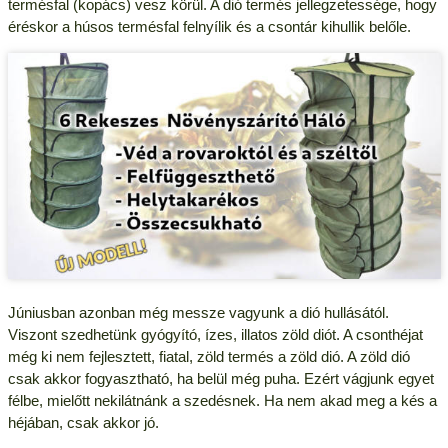
termésfal (kopács) vesz körül. A dió termés jellegzetessége, hogy
éréskor a húsos termésfal felnyílik és a csontár kihullik belőle.
Júniusban azonban még messze vagyunk a dió hullásától.
Viszont szedhetünk gyógyító, ízes, illatos zöld diót. A csonthéjat
még ki nem fejlesztett, fiatal, zöld termés a zöld dió. A zöld dió
csak akkor fogyasztható, ha belül még puha. Ezért vágjunk egyet
félbe, mielőtt nekilátnánk a szedésnek. Ha nem akad meg a kés a
héjában, csak akkor jó.