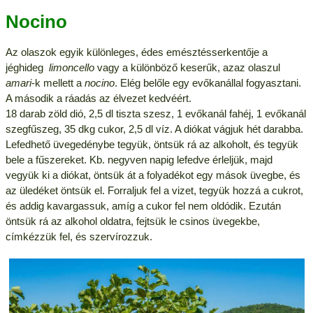
Nocino
Az olaszok egyik különleges, édes emésztésserkentője a
jéghideg
limoncello
vagy a különböző keserűk, azaz olaszul
amari
-k mellett a
nocino
. Elég belőle egy evőkanállal fogyasztani.
A második a ráadás az élvezet kedvéért.
18 darab zöld dió, 2,5 dl tiszta szesz, 1 evőkanál fahéj, 1 evőkanál
szegfűszeg, 35 dkg cukor, 2,5 dl víz. A diókat vágjuk hét darabba.
Lefedhető üvegedénybe tegyük, öntsük rá az alkoholt, és tegyük
bele a fűszereket. Kb. negyven napig lefedve érleljük, majd
vegyük ki a diókat, öntsük át a folyadékot egy mások üvegbe, és
az üledéket öntsük el. Forraljuk fel a vizet, tegyük hozzá a cukrot,
és addig kavargassuk, amíg a cukor fel nem oldódik. Ezután
öntsük rá az alkohol oldatra, fejtsük le csinos üvegekbe,
címkézzük fel, és szervírozzuk.