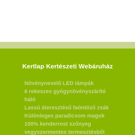
Kertlap Kertészeti Webáruház
Növénynevelő LED lámpák
6 rekeszes gyógynövényszárító
háló
Lassú áteresztésű faöntöző zsák
Különleges paradicsom magok
100% kenderrost szőnyeg
vegyszermentes termesztésből