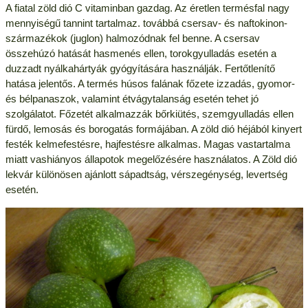
A fiatal zöld dió C vitaminban gazdag. Az éretlen termésfal nagy
mennyiségű tannint tartalmaz. továbbá csersav- és naftokinon-
származékok (juglon) halmozódnak fel benne. A csersav
összehúzó hatását hasmenés ellen, torokgyulladás esetén a
duzzadt nyálkahártyák gyógyítására használják. Fertőtlenítő
hatása jelentős. A termés húsos falának főzete izzadás, gyomor-
és bélpanaszok, valamint étvágytalanság esetén tehet jó
szolgálatot. Főzetét alkalmazzák bőrkiütés, szemgyulladás ellen
fürdő, lemosás és borogatás formájában. A zöld dió héjából kinyert
festék kelmefestésre, hajfestésre alkalmas. Magas vastartalma
miatt vashiányos állapotok megelőzésére használatos. A Zöld dió
lekvár különösen ajánlott sápadtság, vérszegénység, levertség
esetén.