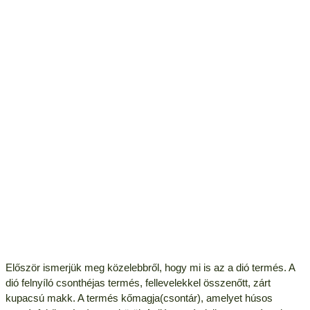
Először ismerjük meg közelebbről, hogy mi is az a dió termés. A
dió felnyíló csonthéjas termés, fellevelekkel összenőtt, zárt
kupacsú makk. A termés kőmagja(csontár), amelyet húsos