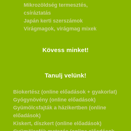
Mikrozöldség termesztés,
csíráztatás
Japán kerti szerszámok
Virágmagok, virágmag mixek
Kövess minket!
Tanulj velünk!
Biokertész (online előadások + gyakorlat)
Gyógynövény (online előadások)
Gyümölcsfajták a házikertben (online
előadások)
Kiskert, díszkert (online előadások)