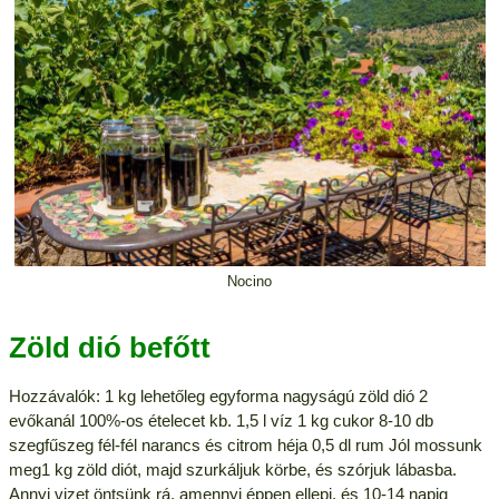
Nocino
Zöld dió befőtt
Hozzávalók: 1 kg lehetőleg egyforma nagyságú zöld dió 2
evőkanál 100%-os ételecet kb. 1,5 l víz 1 kg cukor 8-10 db
szegfűszeg fél-fél narancs és citrom héja 0,5 dl rum Jól mossunk
meg1 kg zöld diót, majd szurkáljuk körbe, és szórjuk lábasba.
Annyi vizet öntsünk rá, amennyi éppen ellepi, és 10-14 napig