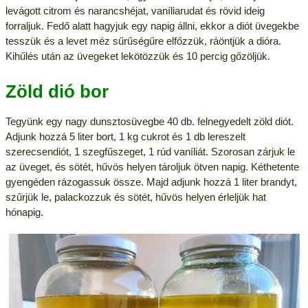
levágott citrom és narancshéjat, vaníliarudat és rövid ideig
forraljuk. Fedő alatt hagyjuk egy napig állni, ekkor a diót üvegekbe
tesszük és a levet méz sűrűségűre elfőzzük, ráöntjük a dióra.
Kihűlés után az üvegeket lekötözzük és 10 percig gőzöljük.
Zöld dió bor
Tegyünk egy nagy dunsztosüvegbe 40 db. felnegyedelt zöld diót.
Adjunk hozzá 5 liter bort, 1 kg cukrot és 1 db lereszelt
szerecsendiót, 1 szegfűszeget, 1 rúd vaníliát. Szorosan zárjuk le
az üveget, és sötét, hűvös helyen tároljuk ötven napig. Kéthetente
gyengéden rázogassuk össze. Majd adjunk hozzá 1 liter brandyt,
szűrjük le, palackozzuk és sötét, hűvös helyen érleljük hat
hónapig.