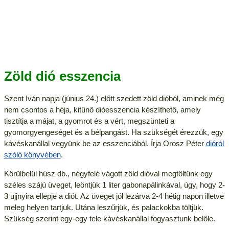
Zöld dió esszencia
Szent Iván napja (június 24.) előtt szedett zöld dióból, aminek még
nem csontos a héja, kitűnő dióesszencia készíthető, amely
tisztítja a májat, a gyomrot és a vért, megszünteti a
gyomorgyengeséget és a bélpangást. Ha szükségét érezzük, egy
kávéskanállal vegyünk be az esszenciából. Írja Orosz Péter
dióról
szóló könyvében
.
Körülbelül húsz db., négyfelé vágott zöld dióval megtöltünk egy
széles szájú üveget, leöntjük 1 liter gabonapálinkával, úgy, hogy 2-
3 ujjnyira ellepje a diót. Az üveget jól lezárva 2-4 hétig napon illetve
meleg helyen tartjuk. Utána leszűrjük, és palackokba töltjük.
Szükség szerint egy-egy tele kávéskanállal fogyasztunk belőle.