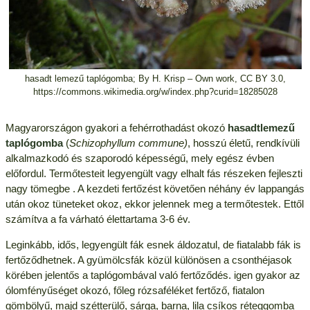
hasadt lemezű taplógomba; By H. Krisp – Own work, CC BY 3.0,
https://commons.wikimedia.org/w/index.php?curid=18285028
Magyarországon gyakori a fehérrothadást okozó
hasadtlemezű
taplógomba
(
Schizophyllum commune)
, hosszú életű, rendkívüli
alkalmazkodó és szaporodó képességű, mely egész évben
előfordul. Termőtesteit legyengült vagy elhalt fás részeken fejleszti
nagy tömegbe . A kezdeti fertőzést követően néhány év lappangás
után okoz tüneteket okoz, ekkor jelennek meg a termőtestek. Ettől
számítva a fa várható élettartama 3-6 év.
Leginkább, idős, legyengült fák esnek áldozatul, de fiatalabb fák is
fertőződhetnek. A gyümölcsfák közül különösen a csonthéjasok
körében jelentős a taplógombával való fertőződés. igen gyakor az
ólomfényűséget okozó, főleg rózsaféléket fertőző, fiatalon
gömbölyű, majd szétterülő, sárga, barna, lila csíkos réteggomba