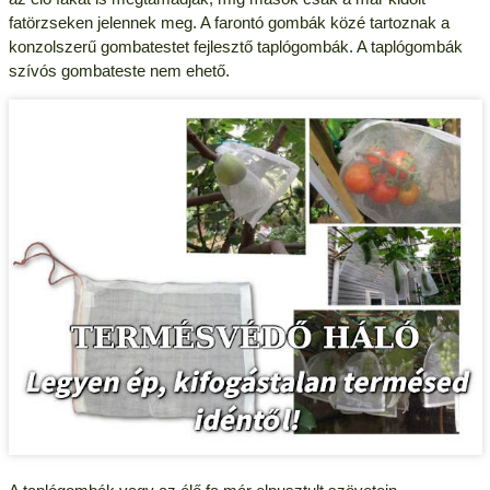
fatörzseken jelennek meg. A farontó gombák közé tartoznak a
konzolszerű gombatestet fejlesztő taplógombák. A taplógombák
szívós gombateste nem ehető.