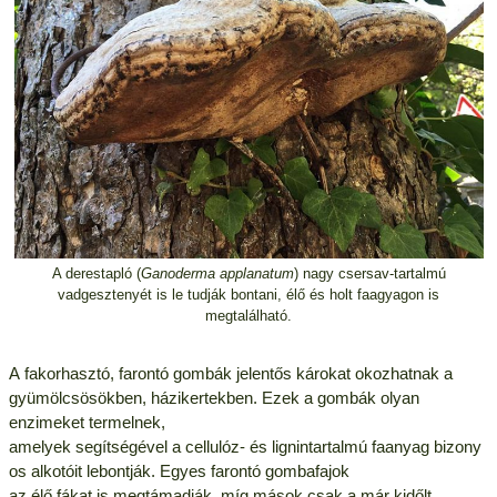
A derestapló (
Ganoderma applanatum
) nagy csersav-tartalmú
vadgesztenyét is le tudják bontani, élő és holt faagyagon is
megtalálható.
A fakorhasztó, farontó gombák jelentős károkat okozhatnak a
gyümölcsösökben, házikertekben. Ezek a gombák olyan
enzimeket termelnek,
amelyek segítségével a cellulóz- és lignintartalmú faanyag bizony
os alkotóit lebontják. Egyes farontó gombafajok
az élő fákat is megtámadják, míg mások csak a már kidőlt