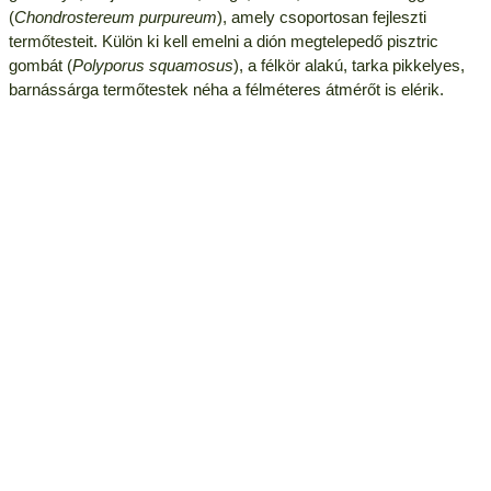
(
Chondrostereum purpureum
), amely csoportosan fejleszti
termőtesteit. Külön ki kell emelni a dión megtelepedő pisztric
gombát (
Polyporus squamosus
), a félkör alakú, tarka pikkelyes,
barnássárga termőtestek néha a félméteres átmérőt is elérik.