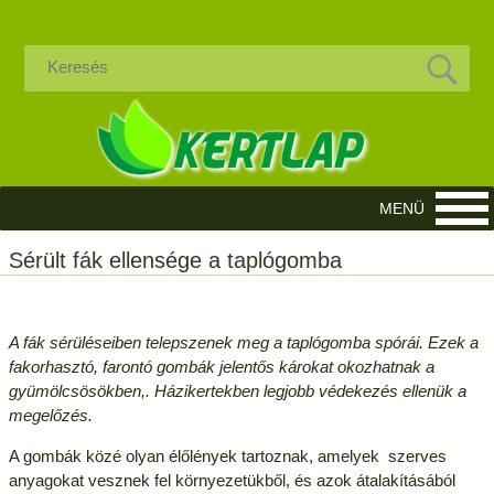
Sérült fák ellensége a taplógomba
A fák sérüléseiben telepszenek meg a taplógomba spórái. Ezek a
fakorhasztó, farontó gombák jelentős károkat okozhatnak a
gyümölcsösökben,. Házikertekben legjobb védekezés ellenük a
megelőzés.
A gombák közé olyan élőlények tartoznak, amelyek szerves
anyagokat vesznek fel környezetükből, és azok átalakításából