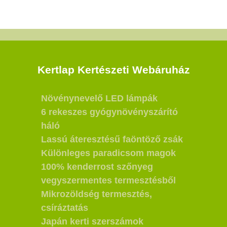
Kertlap Kertészeti Webáruház
Növénynevelő LED lámpák
6 rekeszes gyógynövényszárító
háló
Lassú áteresztésű faöntöző zsák
Különleges paradicsom magok
100% kenderrost szőnyeg
vegyszermentes termesztésből
Mikrozöldség termesztés,
csíráztatás
Japán kerti szerszámok