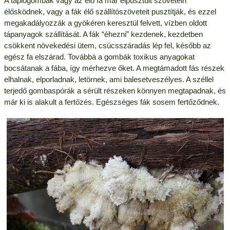
A taplógombák vagy az élő fa már elpusztult szövetein
élősködnek, vagy a fák élő szállítószöveteit pusztítják, és ezzel
megakadályozzák a gyökéren keresztül felvett, vízben oldott
tápanyagok szállítását. A fák “éhezni” kezdenek, kezdetben
csökkent növekedési ütem, csúcsszáradás lép fel, később az
egész fa elszárad. Továbbá a gombák toxikus anyagokat
bocsátanak a fába, így mérhezve őket. A megtámadott fás részek
elhalnak, elporladnak, letörnek, ami balesetveszélyes. A széllel
terjedő gombaspórák a sérült részeken könnyen megtapadnak, és
már ki is alakult a fertőzés. Egészséges fák sosem fertőződnek.