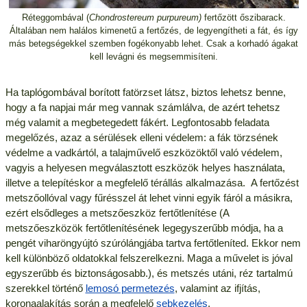
Réteggombával (
Chondrostereum purpureum)
fertőzött őszibarack.
Általában nem halálos kimenetű a fertőzés, de legyengítheti a fát, és így
más betegségekkel szemben fogékonyabb lehet. Csak a korhadó ágakat
kell levágni és megsemmisíteni.
Ha taplógombával borított fatörzset látsz, biztos lehetsz benne,
hogy a fa napjai már meg vannak számlálva, de azért tehetsz
még valamit a megbetegedett fákért. Legfontosabb feladata
megelőzés, azaz a sérülések elleni védelem: a fák törzsének
védelme a vadkártól, a talajművelő eszközöktől való védelem,
vagyis a helyesen megválasztott eszközök helyes használata,
illetve a telepítéskor a megfelelő térállás alkalmazása. A fertőzést
metszőollóval vagy fűrésszel át lehet vinni egyik fáról a másikra,
ezért elsődleges a metszőeszköz fertőtlenítése (A
metszőeszközök fertőtlenítésének legegyszerűbb módja, ha a
pengét viharöngyújtó szúrólángjába tartva fertőtleníted. Ekkor nem
kell különböző oldatokkal felszerelkezni. Maga a művelet is jóval
egyszerűbb és biztonságosabb.), és metszés utáni, réz tartalmú
szerekkel történő
lemosó permetezés
, valamint az ifjítás,
koronaalakítás során a megfelelő
sebkezelés
.