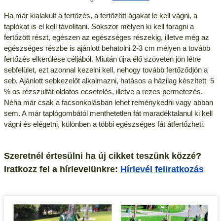
Ha már kialakult a fertőzés, a fertőzött ágakat le kell vágni, a
taplókat is el kell távolítani. Sokszor mélyen ki kell faragni a
fertőzött részt, egészen az egészséges részekig, illetve még az
egészséges részbe is ajánlott behatolni 2-3 cm mélyen a tovább
fertőzés elkerülése céljából. Miután újra élő szöveten jön létre
sebfelület, ezt azonnal kezelni kell, nehogy tovább fertőződjön a
seb. Ajánlott sebkezelőt alkalmazni, hatásos a házilag készített 5
% os rézszulfát oldatos ecsetelés, illetve a rezes permetezés.
Néha már csak a facsonkolásban lehet reménykedni vagy abban
sem. A már taplógombától menthetetlen fát maradéktalanul ki kell
vágni és elégetni, különben a többi egészséges fát átfertőzheti.
Szeretnél értesülni ha új cikket teszünk közzé?
Iratkozz fel a hírlevelünkre:
Hírlevél feliratkozás