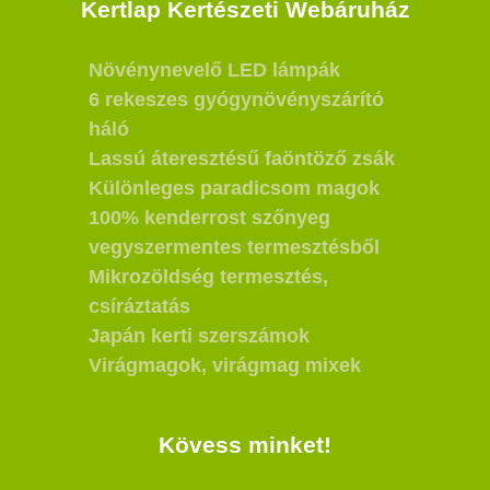
Kertlap Kertészeti Webáruház
Növénynevelő LED lámpák
6 rekeszes gyógynövényszárító
háló
Lassú áteresztésű faöntöző zsák
Különleges paradicsom magok
100% kenderrost szőnyeg
vegyszermentes termesztésből
Mikrozöldség termesztés,
csíráztatás
Japán kerti szerszámok
Virágmagok, virágmag mixek
Kövess minket!