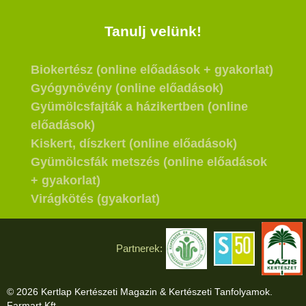
Tanulj velünk!
Biokertész (online előadások + gyakorlat)
Gyógynövény (online előadások)
Gyümölcsfajták a házikertben (online
előadások)
Kiskert, díszkert (online előadások)
Gyümölcsfák metszés (online előadások
+ gyakorlat)
Virágkötés (gyakorlat)
Partnerek:
© 2026 Kertlap Kertészeti Magazin & Kertészeti Tanfolyamok.
Farmart Kft.