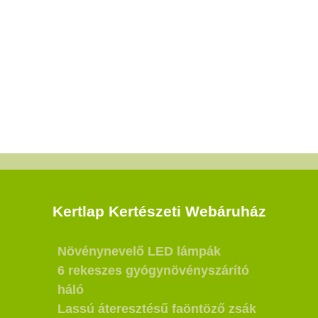
Kertlap Kertészeti Webáruház
Növénynevelő LED lámpák
6 rekeszes gyógynövényszárító
háló
Lassú áteresztésű faöntöző zsák