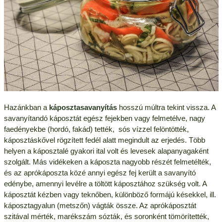
Hazánkban a
káposztasavanyítás
hosszú múltra tekint vissza. A
savanyítandó káposztát egész fejekben vagy felmetélve, nagy
faedényekbe (hordó, fakád) tették, sós vízzel felöntötték,
káposztáskővel rögzített fedél alatt megindult az erjedés. Több
helyen a káposztalé gyakori ital volt és levesek alapanyagaként
szolgált. Más vidékeken a káposzta nagyobb részét felmetélték,
és az aprókáposzta közé annyi egész fej került a savanyító
edénybe, amennyi levélre a töltött káposztához szükség volt. A
káposztát kézben vagy teknőben, különböző formájú késekkel, ill.
káposztagyalun (metszőn) vágták össze. Az aprókáposztát
szitával mérték, marékszám sózták, és soronként tömörítették,