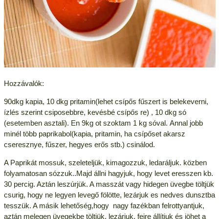
Hozzávalók:
90dkg kapia, 10 dkg pritamin(lehet csípős fűszert is belekeverni,
ízlés szerint csiposebbre, kevésbé csípős re) , 10 dkg só
(esetemben asztali). En 9kg ot szoktam 1 kg sóval. Annal jobb
minél több paprikabol(kapia, pritamin, ha csípőset akarsz
cseresznye, fűszer, hegyes erős stb.) csinálod.
A Paprikát mossuk, szeleteljük, kimagozzuk, ledaráljuk. közben
folyamatosan sózzuk..Majd állni hagyjuk, hogy levet eresszen kb.
30 percig. Aztán leszúrjük. A masszát vagy hidegen üvegbe töltjük
csurig, hogy ne legyen levegő fölötte, lezárjuk es nedves dunsztba
tesszük. A másik lehetőség,hogy nagy fazékban felrottyantjuk,
aztán melegen üvegekbe töltjük, lezárjuk, fejre állítjuk és jöhet a