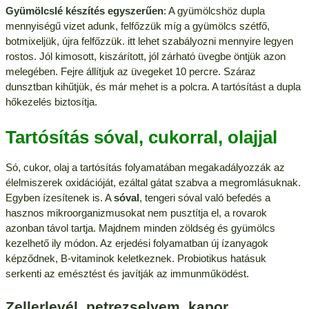
Gyümölcslé készítés egyszerűen
: A gyümölcshöz dupla
mennyiségű vizet adunk, felfőzzük míg a gyümölcs szétfő,
botmixeljük, újra felfőzzük. itt lehet szabályozni mennyire legyen
rostos. Jól kimosott, kiszárított, jól zárható üvegbe öntjük azon
melegében. Fejre állítjuk az üvegeket 10 percre. Száraz
dunsztban kihűtjük, és már mehet is a polcra. A tartósítást a dupla
hőkezelés biztosítja.
Tartósítás sóval, cukorral, olajjal
Só, cukor, olaj a tartósítás folyamatában megakadályozzák az
élelmiszerek oxidációját, ezáltal gátat szabva a megromlásuknak.
Egyben ízesítenek is. A
sóval
, tengeri sóval való befedés a
hasznos mikroorganizmusokat nem pusztítja el, a rovarok
azonban távol tartja. Majdnem minden zöldség és gyümölcs
kezelhető ily módon. Az erjedési folyamatban új ízanyagok
képződnek, B-vitaminok keletkeznek. Probiotikus hatásuk
serkenti az emésztést és javítják az immunműködést.
Zellerlevél, petrezselyem, kapor