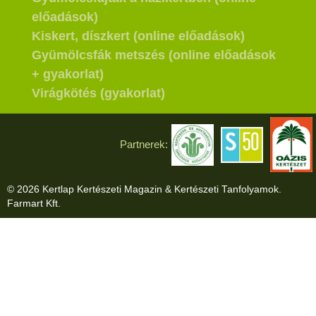
előadások)
Kiskert, díszkert (online előadások)
Gyümölcsfák metszés (online előadások
+ gyakorlat)
Virágkötés (gyakorlat)
Partnerek:
© 2026 Kertlap Kertészeti Magazin & Kertészeti Tanfolyamok.
Farmart Kft.