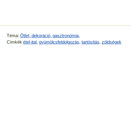
Téma:
Ötlet, dekoráció, gasztronómia,
Címkék
étel-ital
,
gyümölcsfeldolgozás
,
tartósítás
,
zöldségek