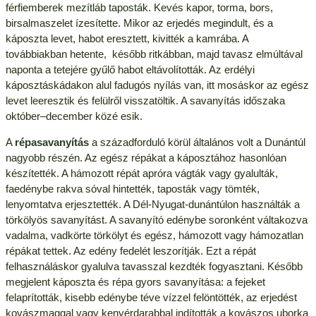
férfiemberek mezítláb taposták. Kevés kapor, torma, bors,
birsalmaszelet ízesítette. Mikor az erjedés megindult, és a
káposzta levet, habot eresztett, kivitték a kamrába. A
továbbiakban hetente, később ritkábban, majd tavasz elmúltával
naponta a tetejére gyűlő habot eltávolították. Az erdélyi
káposztáskádakon alul fadugós nyílás van, itt mosáskor az egész
levet leeresztik és felülről visszatöltik. A savanyítás időszaka
október–december közé esik.
A
répasavanyítás
a századforduló körül általános volt a Dunántúl
nagyobb részén. Az egész répákat a káposztához hasonlóan
készítették. A hámozott répát apróra vágták vagy gyalulták,
faedénybe rakva sóval hintették, taposták vagy tömték,
lenyomtatva erjesztették. A Dél-Nyugat-dunántúlon használták a
törkölyös savanyítást. A savanyító edénybe soronként váltakozva
vadalma, vadkörte törkölyt és egész, hámozott vagy hámozatlan
répákat tettek. Az edény fedelét leszorítják. Ezt a répát
felhasználáskor gyalulva tavasszal kezdték fogyasztani. Később
megjelent káposzta és répa gyors savanyítása: a fejeket
felaprították, kisebb edénybe téve vízzel felöntötték, az erjedést
kovászmaggal vagy kenyérdarabbal indították a kovászos uborka