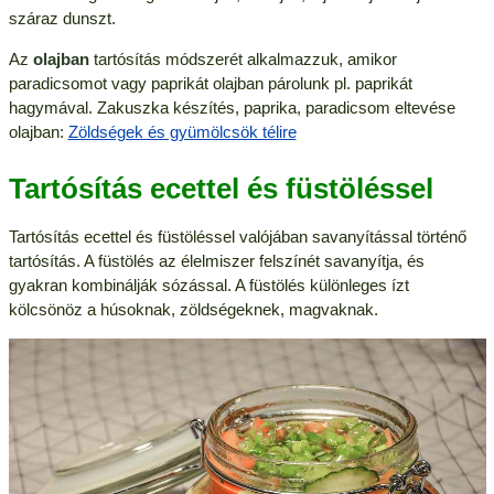
száraz dunszt.
Az
olajban
tartósítás módszerét alkalmazzuk, amikor
paradicsomot vagy paprikát olajban párolunk pl. paprikát
hagymával. Zakuszka készítés, paprika, paradicsom eltevése
olajban:
Zöldségek és gyümölcsök télire
Tartósítás ecettel és füstöléssel
Tartósítás ecettel és füstöléssel valójában savanyítással történő
tartósítás. A füstölés az élelmiszer felszínét savanyítja, és
gyakran kombinálják sózással. A füstölés különleges ízt
kölcsönöz a húsoknak, zöldségeknek, magvaknak.