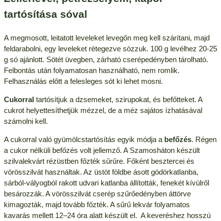
tartósítása sóval
A megmosott, leitatott leveleket levegőn meg kell szárítani, majd
feldarabolni, egy leveleket rétegezve sózzuk. 100 g levélhez 20-25
g só ajánlott. Sötét üvegben, zárható cserépedényben tárolható.
Felbontás után folyamatosan használható, nem romlik.
Felhasználás előtt a felesleges sót ki lehet mosni.
Cukorral
tartósítjuk a dzsemeket, szirupokat, és befőtteket. A
cukrot helyettesíthetjük mézzel, de a méz sajátos ízhatásával
számolni kell.
A cukorral való gyümölcstartósítás egyik módja a
befőzés
. Régen
a cukor nélküli befőzés volt jellemző. A Szamosháton készült
szilvalekvárt rézüstben főzték sűrűre. Főként besztercei és
vörösszilvát használtak. Az üstöt földbe ásott gödörkatlanba,
sárból-vályogból rakott udvari katlanba állították, fenekét kívülről
besározzák. A vörösszilvát cserép szűrőedényben áttörve
kimagozták, majd tovább főzték. A sűrű lekvár folyamatos
kavarás mellett 12–24 óra alatt készült el. A keveréshez hosszú