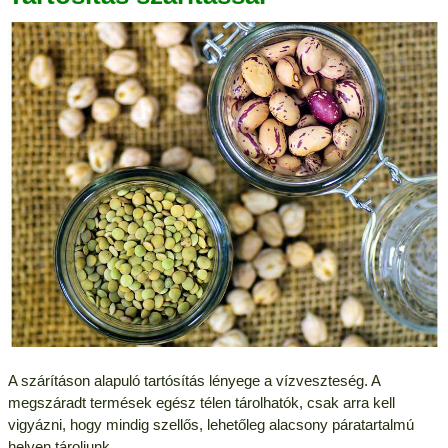
A szárításon alapuló tartósítás lényege a vízveszteség. A
megszáradt termések egész télen tárolhatók, csak arra kell
vigyázni, hogy mindig szellős, lehetőleg alacsony páratartalmú
helyen tároljunk.