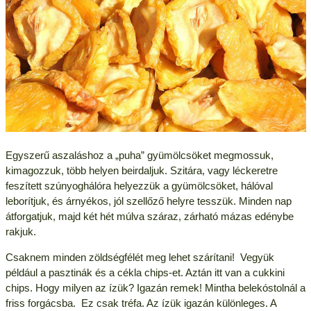
Egyszerű aszaláshoz a „puha” gyümölcsöket megmossuk,
kimagozzuk, több helyen beirdaljuk. Szitára, vagy léckeretre
feszített szúnyoghálóra helyezzük a gyümölcsöket, hálóval
leborítjuk, és árnyékos, jól szellőző helyre tesszük. Minden nap
átforgatjuk, majd két hét múlva száraz, zárható mázas edénybe
rakjuk.
Csaknem minden zöldségfélét meg lehet szárítani! Vegyük
például a pasztinák és a cékla chips-et. Aztán itt van a cukkini
chips. Hogy milyen az ízük? Igazán remek! Mintha belekóstolnál a
friss forgácsba. Ez csak tréfa. Az ízük igazán különleges. A