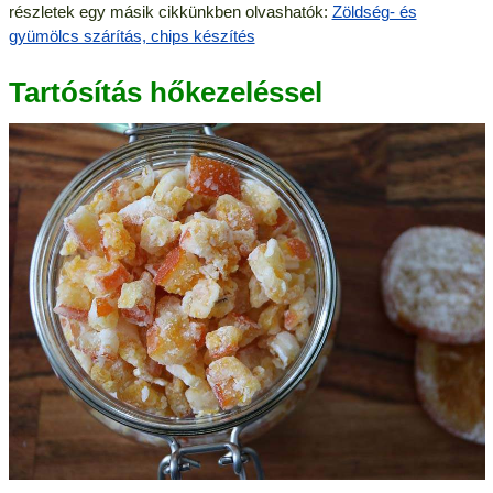
részletek egy másik cikkünkben olvashatók:
Zöldség- és
gyümölcs szárítás, chips készítés
Tartósítás hőkezeléssel