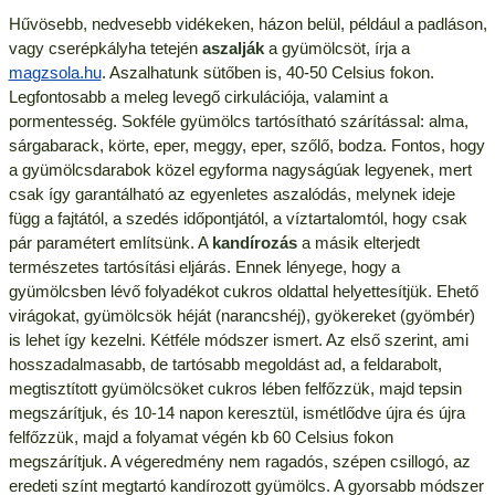
Hűvösebb, nedvesebb vidékeken, házon belül, például a padláson,
vagy cserépkályha tetején
aszalják
a gyümölcsöt, írja a
magzsola.hu
. Aszalhatunk sütőben is, 40-50 Celsius fokon.
Legfontosabb a meleg levegő cirkulációja, valamint a
pormentesség. Sokféle gyümölcs tartósítható szárítással: alma,
sárgabarack, körte, eper, meggy, eper, szőlő, bodza. Fontos, hogy
a gyümölcsdarabok közel egyforma nagyságúak legyenek, mert
csak így garantálható az egyenletes aszalódás, melynek ideje
függ a fajtától, a szedés időpontjától, a víztartalomtól, hogy csak
pár paramétert említsünk. A
kandírozás
a másik elterjedt
természetes tartósítási eljárás. Ennek lényege, hogy a
gyümölcsben lévő folyadékot cukros oldattal helyettesítjük. Ehető
virágokat, gyümölcsök héját (narancshéj), gyökereket (gyömbér)
is lehet így kezelni. Kétféle módszer ismert. Az első szerint, ami
hosszadalmasabb, de tartósabb megoldást ad, a feldarabolt,
megtisztított gyümölcsöket cukros lében felfőzzük, majd tepsin
megszárítjuk, és 10-14 napon keresztül, ismétlődve újra és újra
felfőzzük, majd a folyamat végén kb 60 Celsius fokon
megszárítjuk. A végeredmény nem ragadós, szépen csillogó, az
eredeti színt megtartó kandírozott gyümölcs. A gyorsabb módszer