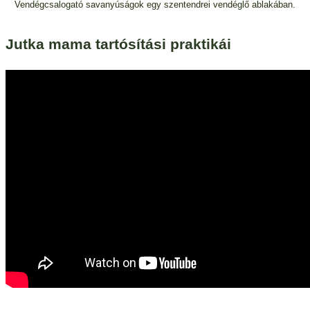
Vendégcsalogató savanyúságok egy szentendrei vendéglő ablakában.
Jutka mama tartósítási praktikái