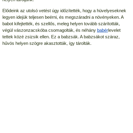
Elődeink az utolsó vetést úgy időzítették, hogy a hüvelyeseknek
legyen idejük teljesen beérni, és megszáradni a növényeken. A
babot kifejtették, és szellős, meleg helyen tovább szárították,
végül vászonzacskóba csomagolták, és néhány
babér
levelet
tettek közé zsizsik ellen. Ez a babzsák. A babzsákot száraz,
hűvös helyen szögre akasztották, így tárolták.