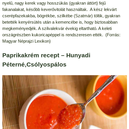
nyelű, nagy kerek vagy hosszúkás (gyakran áttört) fejű
fakanalakat, később keverővitolát használtak. A kész lekvárt
cserépfazekakba, bögrékbe, szilkébe (Szatmár) töltik, gyakran
betették kenyérsütés után a kemencébe is, hogy biztosabban
megkeményedjék. A szilvalekvár évekig eltartható. A keleti
országrészben kukoricapéppel is rendszeresen ették. (Forrás:
Magyar Néprajzi Lexikon)
Paprikakrém recept – Hunyadi
Péterné,Csólyospálos