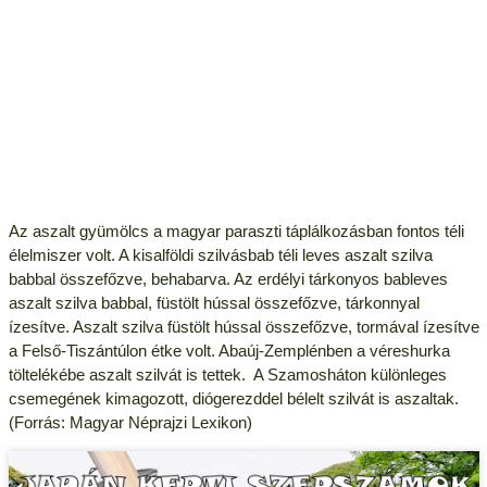
Az aszalt gyümölcs a magyar paraszti táplálkozásban fontos téli
élelmiszer volt. A kisalföldi szilvásbab téli leves aszalt szilva
babbal összefőzve, behabarva. Az erdélyi tárkonyos bableves
aszalt szilva babbal, füstölt hússal összefőzve, tárkonnyal
ízesítve. Aszalt szilva füstölt hússal összefőzve, tormával ízesítve
a Felső-Tiszántúlon étke volt. Abaúj-Zemplénben a véreshurka
töltelékébe aszalt szilvát is tettek. A Szamosháton különleges
csemegének kimagozott, diógerezddel bélelt szilvát is aszaltak.
(Forrás: Magyar Néprajzi Lexikon)