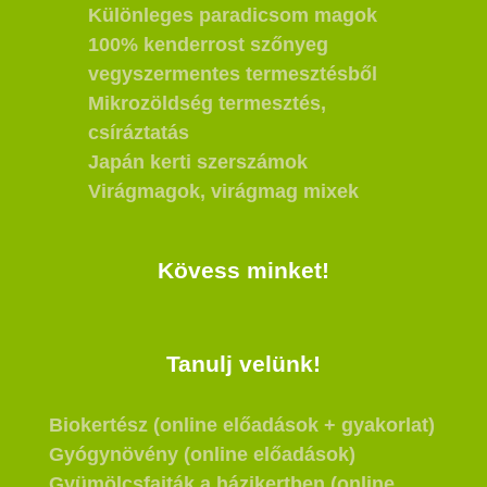
Különleges paradicsom magok
100% kenderrost szőnyeg
vegyszermentes termesztésből
Mikrozöldség termesztés,
csíráztatás
Japán kerti szerszámok
Virágmagok, virágmag mixek
Kövess minket!
Tanulj velünk!
Biokertész (online előadások + gyakorlat)
Gyógynövény (online előadások)
Gyümölcsfajták a házikertben (online