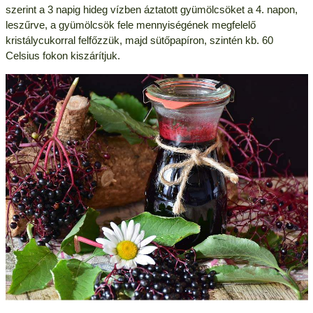
szerint a 3 napig hideg vízben áztatott gyümölcsöket a 4. napon,
leszűrve, a gyümölcsök fele mennyiségének megfelelő
kristálycukorral felfőzzük, majd sütőpapíron, szintén kb. 60
Celsius fokon kiszárítjuk.