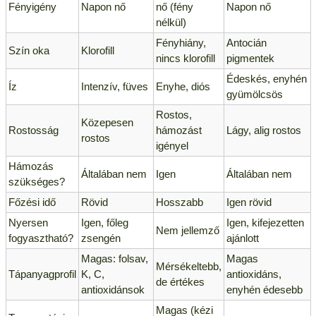
Fényigény
Napon nő
nő (fény
Napon nő
nélkül)
Fényhiány,
Antocián
Szín oka
Klorofill
nincs klorofill
pigmentek
Édeskés, enyhén
Íz
Intenzív, füves
Enyhe, diós
gyümölcsös
Rostos,
Közepesen
Rostosság
hámozást
Lágy, alig rostos
rostos
igényel
Hámozás
Általában nem
Igen
Általában nem
szükséges?
Főzési idő
Rövid
Hosszabb
Igen rövid
Nyersen
Igen, főleg
Igen, kifejezetten
Nem jellemző
fogyasztható?
zsengén
ajánlott
Magas: folsav,
Magas
Mérsékeltebb,
Tápanyagprofil
K, C,
antioxidáns,
de értékes
antioxidánsok
enyhén édesebb
Magas (kézi