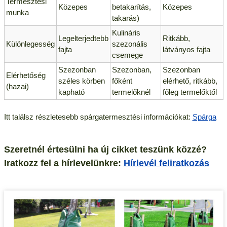
Termesztési
Közepes
betakarítás,
Közepes
munka
takarás)
Kulináris
Legelterjedtebb
Ritkább,
Különlegesség
szezonális
fajta
látványos fajta
csemege
Szezonban
Szezonban,
Szezonban
Elérhetőség
széles körben
főként
elérhető, ritkább,
(hazai)
kapható
termelőknél
főleg termelőktől
Itt találsz részletesebb spárgatermesztési információkat:
Spárga
Szeretnél értesülni ha új cikket teszünk közzé?
Iratkozz fel a hírlevelünkre:
Hírlevél feliratkozás