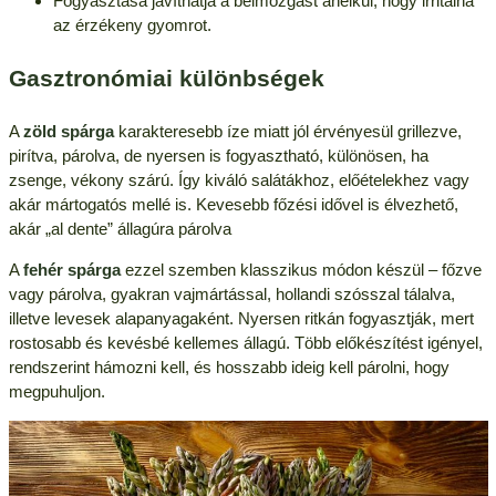
Fogyasztása javíthatja a bélmozgást anélkül, hogy irritálná
az érzékeny gyomrot.
Gasztronómiai különbségek
A
zöld spárga
karakteresebb íze miatt jól érvényesül grillezve,
pirítva, párolva, de nyersen is fogyasztható, különösen, ha
zsenge, vékony szárú. Így kiváló salátákhoz, előételekhez vagy
akár mártogatós mellé is. Kevesebb főzési idővel is élvezhető,
akár „al dente” állagúra párolva
A
fehér spárga
ezzel szemben klasszikus módon készül – főzve
vagy párolva, gyakran vajmártással, hollandi szósszal tálalva,
illetve levesek alapanyagaként. Nyersen ritkán fogyasztják, mert
rostosabb és kevésbé kellemes állagú. Több előkészítést igényel,
rendszerint hámozni kell, és hosszabb ideig kell párolni, hogy
megpuhuljon.