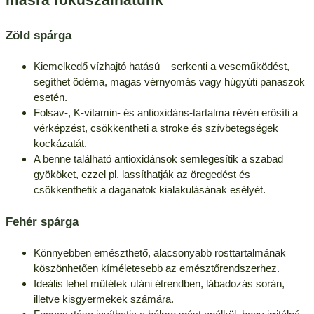
Zöld spárga
Kiemelkedő vízhajtó hatású – serkenti a veseműködést,
segíthet ödéma, magas vérnyomás vagy húgyúti panaszok
esetén.
Folsav-, K-vitamin- és antioxidáns-tartalma révén erősíti a
vérképzést, csökkentheti a stroke és szívbetegségek
kockázatát.
A benne található antioxidánsok semlegesítik a szabad
gyököket, ezzel pl. lassíthatják az öregedést és
csökkenthetik a daganatok kialakulásának esélyét.
Fehér spárga
Könnyebben emészthető, alacsonyabb rosttartalmának
köszönhetően kíméletesebb az emésztőrendszerhez.
Ideális lehet műtétek utáni étrendben, lábadozás során,
illetve kisgyermekek számára.