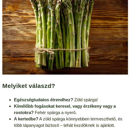
Melyiket válaszd?
Egészségtudatos étrendhez?
Zöld spárga!
Kímélőbb fogásokat keresel, vagy érzékeny vagy a
rostokra?
Fehér spárga a nyerő.
A kertedbe?
A zöld spárga könnyebben termeszthető, és
több tápanyagot biztosít – tehát kezdőknek is ajánlott.