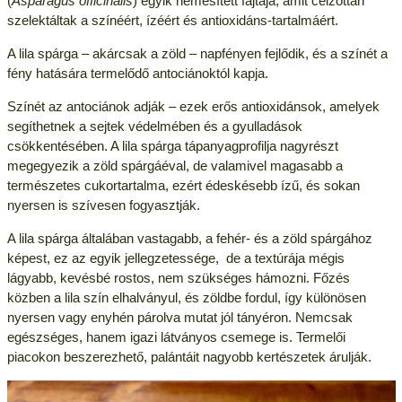
(
Asparagus officinalis
) egyik nemesített fajtája, amit célzottan
szelektáltak a színéért, ízéért és antioxidáns-tartalmáért.
A lila spárga – akárcsak a zöld – napfényen fejlődik, és a színét a
fény hatására termelődő antociánoktól kapja.
Színét az antociánok adják – ezek erős antioxidánsok, amelyek
segíthetnek a sejtek védelmében és a gyulladások
csökkentésében. A lila spárga tápanyagprofilja nagyrészt
megegyezik a zöld spárgáéval, de valamivel magasabb a
természetes cukortartalma, ezért édeskésebb ízű, és sokan
nyersen is szívesen fogyasztják.
A lila spárga általában vastagabb, a fehér- és a zöld spárgához
képest, ez az egyik jellegzetessége, de a textúrája mégis
lágyabb, kevésbé rostos, nem szükséges hámozni. Főzés
közben a lila szín elhalványul, és zöldbe fordul, így különösen
nyersen vagy enyhén párolva mutat jól tányéron. Nemcsak
egészséges, hanem igazi látványos csemege is. Termelői
piacokon beszerezhető, palántáit nagyobb kertészetek árulják.