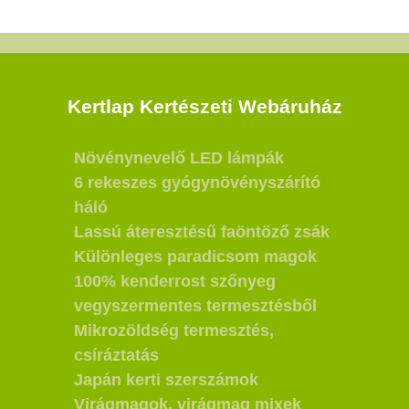
Kertlap Kertészeti Webáruház
Növénynevelő LED lámpák
6 rekeszes gyógynövényszárító
háló
Lassú áteresztésű faöntöző zsák
Különleges paradicsom magok
100% kenderrost szőnyeg
vegyszermentes termesztésből
Mikrozöldség termesztés,
csíráztatás
Japán kerti szerszámok
Virágmagok, virágmag mixek