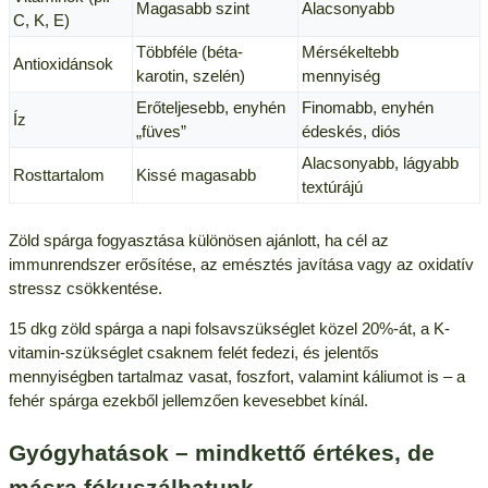
Magasabb szint
Alacsonyabb
C, K, E)
Többféle (béta-
Mérsékeltebb
Antioxidánsok
karotin, szelén)
mennyiség
Erőteljesebb, enyhén
Finomabb, enyhén
Íz
„füves”
édeskés, diós
Alacsonyabb, lágyabb
Rosttartalom
Kissé magasabb
textúrájú
Zöld spárga fogyasztása különösen ajánlott, ha cél az
immunrendszer erősítése, az emésztés javítása vagy az oxidatív
stressz csökkentése.
15 dkg zöld spárga a napi folsavszükséglet közel 20%-át, a K-
vitamin-szükséglet csaknem felét fedezi, és jelentős
mennyiségben tartalmaz vasat, foszfort, valamint káliumot is – a
fehér spárga ezekből jellemzően kevesebbet kínál.
Gyógyhatások – mindkettő értékes, de
másra fókuszálhatunk