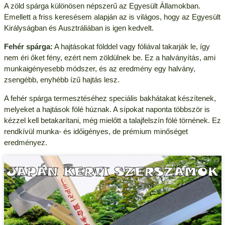
A zöld spárga különösen népszerű az Egyesült Államokban.
Emellett a friss keresésem alapján az is világos, hogy az Egyesült
Királyságban és Ausztráliában is igen kedvelt.
Fehér spárga:
A hajtásokat földdel vagy fóliával takarják le, így
nem éri őket fény, ezért nem zöldülnek be. Ez a halványítás, ami
munkaigényesebb módszer, és az eredmény egy halvány,
zsengébb, enyhébb ízű hajtás lesz.
A fehér spárga termesztéséhez speciális bakhátakat készítenek,
melyeket a hajtások fölé húznak. A sípokat naponta többször is
kézzel kell betakarítani, még mielőtt a talajfelszín fölé törnének. Ez
rendkívül munka- és időigényes, de prémium minőséget
eredményez.