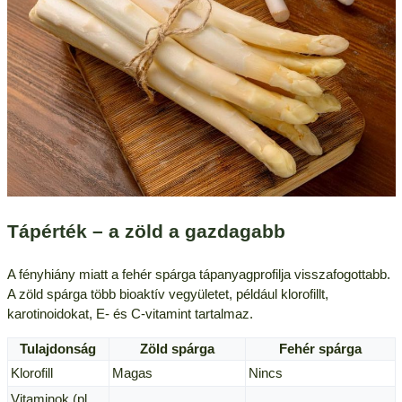
Tápérték – a zöld a gazdagabb
A fényhiány miatt a fehér spárga tápanyagprofilja visszafogottabb.
A zöld spárga több bioaktív vegyületet, például klorofillt,
karotinoidokat, E- és C-vitamint tartalmaz.
Tulajdonság
Zöld spárga
Fehér spárga
Klorofill
Magas
Nincs
Vitaminok (pl.