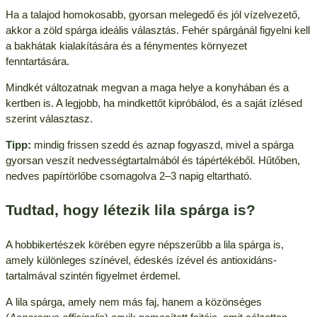
Ha a talajod homokosabb, gyorsan melegedő és jól vízelvezető,
akkor a zöld spárga ideális választás. Fehér spárgánál figyelni kell
a bakhátak kialakítására és a fénymentes környezet
fenntartására.
Mindkét változatnak megvan a maga helye a konyhában és a
kertben is. A legjobb, ha mindkettőt kipróbálod, és a saját ízlésed
szerint választasz.
Tipp:
mindig frissen szedd és aznap fogyaszd, mivel a spárga
gyorsan veszít nedvességtartalmából és tápértékéből. Hűtőben,
nedves papírtörlőbe csomagolva 2–3 napig eltartható.
Tudtad, hogy létezik lila spárga is?
A hobbikertészek körében egyre népszerűbb a lila spárga is,
amely különleges színével, édeskés ízével és antioxidáns-
tartalmával szintén figyelmet érdemel.
A lila spárga, amely nem más faj, hanem a közönséges