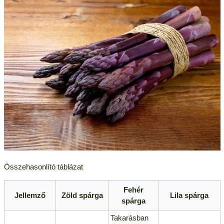
Összehasonlító táblázat
Fehér
Jellemző
Zöld spárga
Lila spárga
spárga
Takarásban