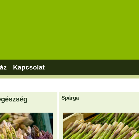
áz
Kapcsolat
Spárga
 egészség