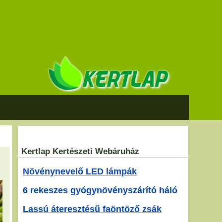
Kertlap Kertészeti Webáruház
Növénynevelő LED lámpák
6 rekeszes gyógynövényszárító háló
Lassú áteresztésű faöntöző zsák