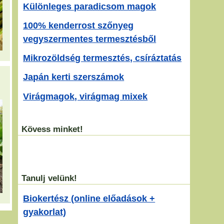
Különleges paradicsom magok
100% kenderrost szőnyeg
vegyszermentes termesztésből
Mikrozöldség termesztés, csíráztatás
Japán kerti szerszámok
Virágmagok, virágmag mixek
Kövess minket!
Tanulj velünk!
Biokertész (online előadások +
gyakorlat)