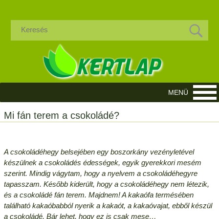
Mi fán terem a csokoládé?
A csokoládéhegy belsejében egy boszorkány vezényletével
készülnek a csokoládés édességek, egyik gyerekkori mesém
szerint. Mindig vágytam, hogy a nyelvem a csokoládéhegyre
tapasszam. Később kiderült, hogy a csokoládéhegy nem létezik,
és a csokoládé fán terem. Majdnem! A kakaófa termésében
található kakaóbabból nyerik a kakaót, a kakaóvajat, ebből készül
a csokoládé. Bár lehet, hogy ez is csak mese…