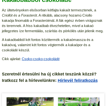
Az ültetvényeken elsősorban kétfajta kakaót termesztenek, a
Criollót és a Forasterót
. A ritkább, alacsony hozamú Criollo
kakaója finomabb a Forasteróénál. A fák egész évben virágoznak
és teremnek. A friss kakaóbab élvezhetetlen, mivel a kakaó
jellegzetes íze fermentálás, szárítás és pörkölés után jelenik meg.
A kakaóbabból két fontos köztitermék a kakaómassza és a
kakaóvaj, valamint két fontos végtermék a kakaópor és a
csokoládé készül.
Cikk ajánlat:
Csoko-csoko-csokoládé
Szeretnél értesülni ha új cikket teszünk közzé?
Iratkozz fel a hírlevelünkre:
Hírlevél feliratkozás