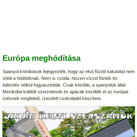
Európa meghódítása
Spanyol krónikások lejegyezték, hogy az első főzött kakaóital nem
ízlett a hódítóknak. Nem is csoda, hiszen vízzel főzték és
édesítés nélkül fogyasztották. Csak később, a spanyolok által
Mexikóba küldött szerzetesek és apácák kezdték el az európai
ízlésnek megfelelő, ízesített csokoládét készíteni.