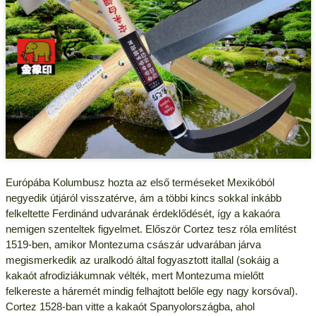
Európába Kolumbusz hozta az első terméseket Mexikóból
negyedik útjáról visszatérve, ám a többi kincs sokkal inkább
felkeltette Ferdinánd udvarának érdeklődését, így a kakaóra
nemigen szenteltek figyelmet. Először Cortez tesz róla említést
1519-ben, amikor Montezuma császár udvarában járva
megismerkedik az uralkodó által fogyasztott itallal (sokáig a
kakaót afrodiziákumnak vélték, mert Montezuma mielőtt
felkereste a háremét mindig felhajtott belőle egy nagy korsóval).
Cortez 1528-ban vitte a kakaót Spanyolországba, ahol