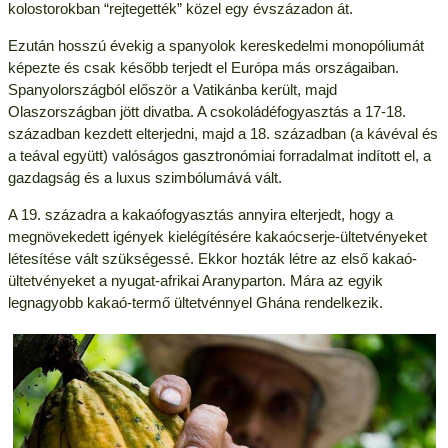
kolostorokban “rejtegették” közel egy évszázadon át.
Ezután hosszú évekig a spanyolok kereskedelmi monopóliumát
képezte és csak később terjedt el Európa más országaiban.
Spanyolországból először a Vatikánba került, majd
Olaszországban jött divatba. A csokoládéfogyasztás a 17-18.
században kezdett elterjedni, majd a 18. században (a kávéval és
a teával együtt) valóságos gasztronómiai forradalmat indított el, a
gazdagság és a luxus szimbólumává vált.
A 19. századra a kakaófogyasztás annyira elterjedt, hogy a
megnövekedett igények kielégítésére kakaócserje-ültetvényeket
létesítése vált szükségessé. Ekkor hozták létre az első kakaó-
ültetvényeket a nyugat-afrikai Aranyparton. Mára az egyik
legnagyobb kakaó-termő ültetvénnyel Ghána rendelkezik.