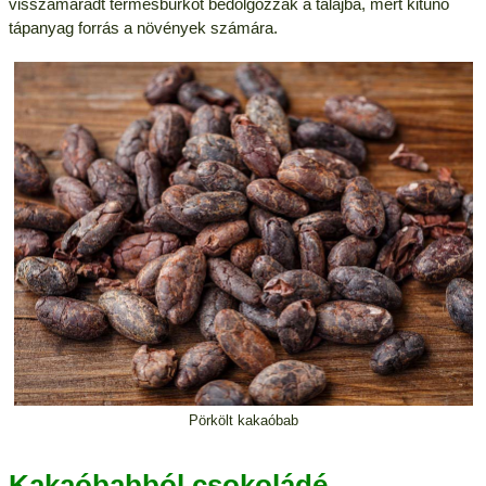
visszamaradt termésburkot bedolgozzák a talajba, mert kitűnő
tápanyag forrás a növények számára.
Pörkölt kakaóbab
Kakaóbabból csokoládé