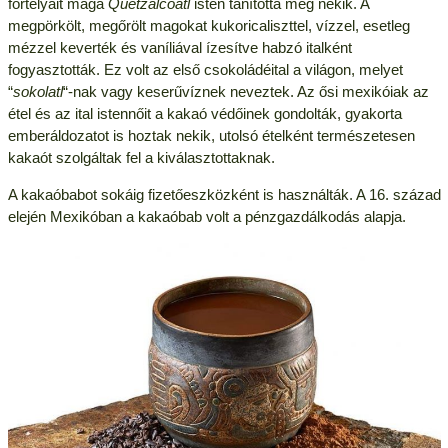
fortélyait maga
Quetzalcoatl
isten tanította meg nekik. A
megpörkölt, megőrölt magokat kukoricaliszttel, vízzel, esetleg
mézzel keverték és vaníliával ízesítve habzó italként
fogyasztották. Ez volt az első csokoládéital a világon, melyet
“
sokolatl
“-nak vagy keserűvíznek neveztek. Az ősi mexikóiak az
étel és az ital istennőit a kakaó védőinek gondolták, gyakorta
emberáldozatot is hoztak nekik, utolsó ételként természetesen
kakaót szolgáltak fel a kiválasztottaknak.
A kakaóbabot sokáig fizetőeszközként is használták. A 16. század
elején Mexikóban a kakaóbab volt a pénzgazdálkodás alapja.