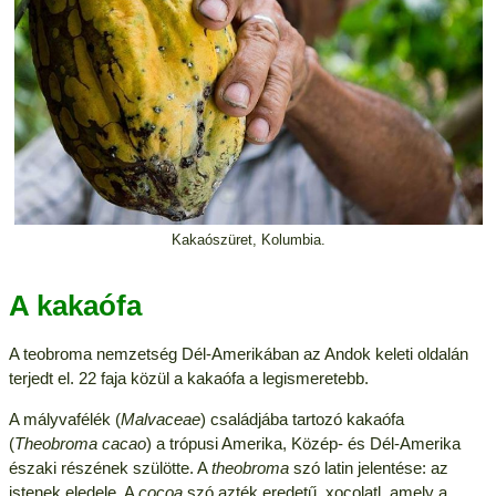
Kakaószüret, Kolumbia.
A kakaófa
A teobroma nemzetség Dél-Amerikában az Andok keleti oldalán
terjedt el. 22 faja közül a kakaófa a legismeretebb.
A mályvafélék (
Malvaceae
) családjába tartozó kakaófa
(
Theobroma cacao
) a trópusi Amerika, Közép- és Dél-Amerika
északi részének szülötte. A
theobroma
szó latin jelentése: az
istenek eledele. A
cocoa
szó azték eredetű, xocolatl, amely a