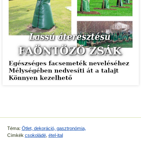
Téma:
Ötlet, dekoráció, gasztronómia,
Címkék
csokoládé
,
étel-ital