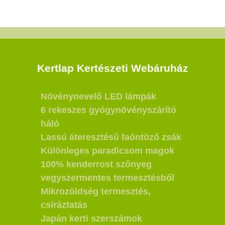
Kertlap Kertészeti Webáruház
Növénynevelő LED lámpák
6 rekeszes gyógynövényszárító
háló
Lassú áteresztésű faöntöző zsák
Különleges paradicsom magok
100% kenderrost szőnyeg
vegyszermentes termesztésből
Mikrozöldség termesztés,
csíráztatás
Japán kerti szerszámok