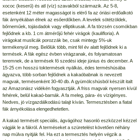
xococ (keserű) és atl (víz) szavakból származik. Az 5-8,
esetenként 12 méter magasságot is elérő fa az óriási erdőalkotó
fák árnyékában élnek az esőerdőkben. A levelek sötétzöldek,
bőrneműek, tojásdadok vagy elliptikusak. A fa törzsén csomókban
fejlődnek a kb. 1 cm átmérőjű fehér virágok (kaulifloria). A
virágokat muslicák porozzák be, csak mintegy 5%-uk
termékenyül meg. Belőlük több, mint fél év alatt fejlődnek ki a
termések. A fák egész évben virágzanak, és folyamatosan
teremnek, de a termések fő szedési ideje június és december. A
15-25 cm hosszú toktermések nyálkás, édes terméshúsába
ágyazva, több sorban fejlődnek a kakaóbabnak is nevezett
magvak, termésenként 30-40 db. A gyümölcshúsból készült italt
az Amazonász vidékén fogyasztják. A friss magvak nyersen kívül
fehérek, belül kakaó-barnák. A fa meleg, pára- és vízigényes.
Nedves, jó vízgazdálkodású talajt kíván. Termesztésben a fiatal
fák árnyékolása elengedhetetlen.
A kakaó termését speciális, ágvágóhoz hasonló eszközzel kézzel
vágják le a fákról. A terméseket a szüretelést követően néhány
nap múlva nyitják fel. Ha ezt a termesztés helyén végzik a