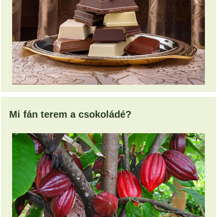
Mi fán terem a csokoládé?