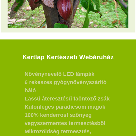
Kertlap Kertészeti Webáruház
Növénynevelő LED lámpák
6 rekeszes gyógynövényszárító
háló
Lassú áteresztésű faöntöző zsák
Különleges paradicsom magok
100% kenderrost szőnyeg
vegyszermentes termesztésből
Mikrozöldség termesztés,