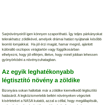
Sarjnövényeiről igen könnyen szaporítható. Így teljes párkányokat
telerakhatsz zöldikével, amelyek drámai hatást nyújtanak később
leomló lomjaikkal. Ha jól érzi magát, hamar megnő, ajánlott
különálló oszlopos virágtartón vagy függőkosárban
elhelyezni, hogy jól elférjen, illetve, hogy minél jobban lehessen
gyönyörködni a növényzuhatagban.
Az egyik leghatékonyabb
légtisztító növény a zöldike
Bizonyára sokan hallottak már a zöldike kiemelkedő légtisztító
hatásáról. A legközismertebb beltéri növényeken végeztek
kísérleteket a NASA kutatói, azzal a céllal, hogy megállapítsák,