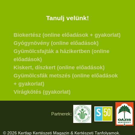
Tanulj velünk!
Biokertész (online előadások + gyakorlat)
Gyógynövény (online előadások)
Gyümölcsfajták a házikertben (online
előadások)
Kiskert, díszkert (online előadások)
Gyümölcsfák metszés (online előadások
+ gyakorlat)
Virágkötés (gyakorlat)
Partnerek:
© 2026 Kertlap Kertészeti Magazin & Kertészeti Tanfolyamok.