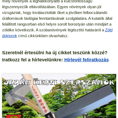
mely növények a leghatékonyabb a kulcsfontosságú
légszennyezők eltávolításában. Egyes növények olyan jól
vizsgáztak, hogy kiválasztották őket a jövőben felbocsátandó
űrállomások biológiai fenntartásának szolgálatára. A kutatók által
felállított rangsorban első helyre sorolt borostyán után mindjárt a
zöldike következik. A szobanövények légtisztító hatásáról a
Zöld
doktorok
című cikkünkben olvashatsz.
Szeretnél értesülni ha új cikket teszünk közzé?
Iratkozz fel a hírlevelünkre:
Hírlevél feliratkozás