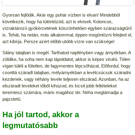
Gyorsan fejlődik. Akár egy pohár vízben is elvan! Mindebből
következik, hogy ha túlöntözöd, azt is elviseli. Koloncos,
vízraktározó gyökérzetének köszönhetően egyben szárazságtűrő
is. Tehát, ha netán, más alkalommal, éppen megöntözni felejted el,
azt kibírja. Persze azért előbb-utóbb vízre van szüksége!
Silány talajban is megél. Tarthatod napfényben vagy árnyékban. A
zöldike, ha soha nem kap tápoldatot, akkor is képes virulni. Télen
vígan túléli a fűtetlen, de fagymentes lépcsőházat. Előfordul, hogy
csonttá száradt talajban, mélyárnyékban a levélcsúcsok száradni
kezdenek, vagy néhány levele teljesen elszárad. Azonban, ha az
elszáradt leveleket tőből kihúzod, és kicsit jobb feltételeket
teremtesz számára, máris magához tér. Néha megtámadja
a
pajzstetű
.
Ha jól tartod, akkor a
legmutatósabb