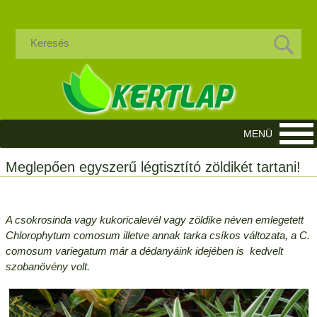
Meglepően egyszerű légtisztító zöldikét tartani!
A csokrosinda vagy kukoricalevél vagy zöldike néven emlegetett
Chlorophytum comosum illetve annak tarka csíkos változata, a C.
comosum variegatum már a dédanyáink idejében is kedvelt
szobanövény volt.