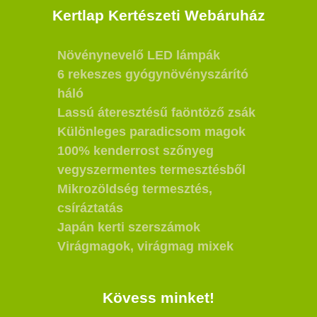
Kertlap Kertészeti Webáruház
Növénynevelő LED lámpák
6 rekeszes gyógynövényszárító
háló
Lassú áteresztésű faöntöző zsák
Különleges paradicsom magok
100% kenderrost szőnyeg
vegyszermentes termesztésből
Mikrozöldség termesztés,
csíráztatás
Japán kerti szerszámok
Virágmagok, virágmag mixek
Kövess minket!