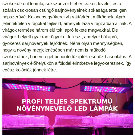
szökőkútként leomló, sokszor zöld-fehér csíkos levelei, és a
szárán csokrosan csüngő sarjnövényeinek sokasága tette igen
népszerűvé. Koloncos gyökerei vízraktárként működnek. Apró,
jelentéktelen virágokat fejleszt, amelyek laza virágzatban állnak. A
virágok termése három élű tok, apró fekete magvakkal. De
virágok helyett gyakran rügyeket fejleszt, amelyekből apró,
gyökeres sarjnövények fejlődnek. Néha olyan mennyiségben,
hogy a növény megjelenésében már nem is működő
szökőkúthoz, hanem eget beborító tűzijáték esőhöz hasonlatos.
A
sarjnövények élőhelyükön a földdel érintkezve legyökereznek, így
egész kolóniák jönnek létre.