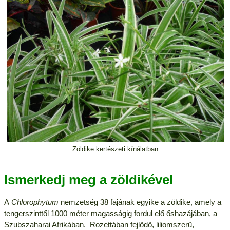
Zöldike kertészeti kínálatban
Ismerkedj meg a zöldikével
A
Chlorophytum
nemzetség 38 fajának egyike a
zöldike, amely a
tengerszinttől 1000 méter magasságig fordul elő őshazájában, a
Szubszaharai Afrikában.
Rozettában fejlődő, liliomszerű,