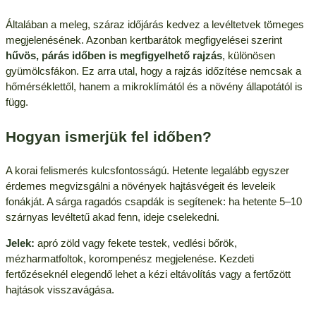
Általában a meleg, száraz időjárás kedvez a levéltetvek tömeges
megjelenésének. Azonban kertbarátok megfigyelései szerint
hűvös, párás időben is megfigyelhető rajzás
, különösen
gyümölcsfákon. Ez arra utal, hogy a rajzás időzítése nemcsak a
hőmérséklettől, hanem a mikroklímától és a növény állapotától is
függ.
Hogyan ismerjük fel időben?
A korai felismerés kulcsfontosságú. Hetente legalább egyszer
érdemes megvizsgálni a növények hajtásvégeit és leveleik
fonákját. A sárga ragadós csapdák is segítenek: ha hetente 5–10
szárnyas levéltetű akad fenn, ideje cselekedni.
Jelek:
apró zöld vagy fekete testek, vedlési bőrök,
mézharmatfoltok, korompenész megjelenése. Kezdeti
fertőzéseknél elegendő lehet a kézi eltávolítás vagy a fertőzött
hajtások visszavágása.