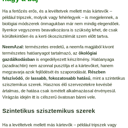
Ha a fertőzés erős, és a levéltetvek mellett más kártevők –
például tripszek, molyok vagy fehérlegyek – is megjelennek, a
biológiai módszerek önmagukban már nem mindig elegendőek.
Ilyenkor vegyszeres beavatkozásra is szükség lehet, de csak
körültekintően és a kerti ökoszisztémát szem előtt tartva.
NeemAzal:
természetes eredetű, a neemfa magjából kivont
természetes hatóanyagot tartalmazó, az
ökológiai
gazdálkodásban
is engedélyezett készítmény. Hatóanyaga
(azadirachtin) nem azonnal pusztítja el a kártevőket, hanem
megzavarja azok fejlődését és szaporodását.
Részben
felszívódó
, de
lassabb, fokozatosabb hatású
, mint a szintetikus
szisztemikus szerek. Hasznos élő szervezetekre kevésbé
ártalmas, de hatása csak ismételt alkalmazással érvényesül.
Virágzás idején itt is célszerű óvatosan bánni vele.
Szintetikus szisztemikus szerek
Ha a levéltetvek mellett más kártevők – például tripszek vagy