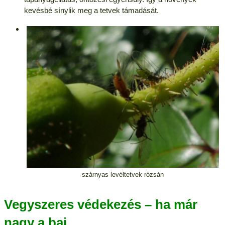
kevésbé sínylik meg a tetvek támadását.
szárnyas levéltetvek rózsán
Vegyszeres védekezés – ha már
nagy a baj