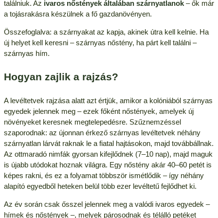
találniuk. Az
ivaros nőstények általában szárnyatlanok
– ők már
a tojásrakásra készülnek a fő gazdanövényen.
Összefoglalva: a szárnyakat az kapja, akinek útra kell kelnie. Ha
új helyet kell keresni – szárnyas nőstény, ha párt kell találni –
szárnyas hím.
Hogyan zajlik a rajzás?
A levéltetvek rajzása alatt azt értjük, amikor a kolóniából szárnyas
egyedek jelennek meg – ezek főként nőstények, amelyek új
növényeket keresnek megtelepedésre. Szűznemzéssel
szaporodnak: az újonnan érkező szárnyas levéltetvek néhány
szárnyatlan lárvát raknak le a fiatal hajtásokon, majd továbbállnak.
Az ottmaradó nimfák gyorsan kifejlődnek (7–10 nap), majd maguk
is újabb utódokat hoznak világra. Egy nőstény akár 40–60 petét is
képes rakni, és ez a folyamat többször ismétlődik – így néhány
alapító egyedből heteken belül több ezer levéltetű fejlődhet ki.
Az év során csak ősszel jelennek meg a valódi ivaros egyedek –
hímek és nőstények –, melyek párosodnak és télálló petéket