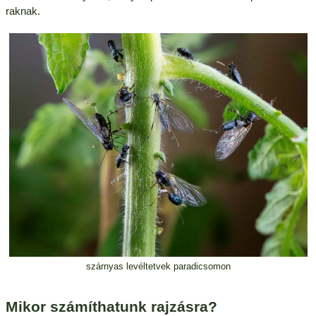
raknak.
szárnyas levéltetvek paradicsomon
Mikor számíthatunk rajzásra?