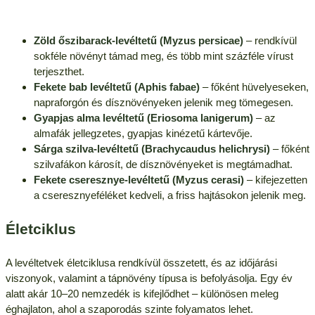
Zöld őszibarack-levéltetű (Myzus persicae)
– rendkívül
sokféle növényt támad meg, és több mint százféle vírust
terjeszthet.
Fekete bab levéltetű (Aphis fabae)
– főként hüvelyeseken,
napraforgón és dísznövényeken jelenik meg tömegesen.
Gyapjas alma levéltetű (Eriosoma lanigerum)
– az
almafák jellegzetes, gyapjas kinézetű kártevője.
Sárga szilva-levéltetű (Brachycaudus helichrysi)
– főként
szilvafákon károsít, de dísznövényeket is megtámadhat.
Fekete cseresznye-levéltetű (Myzus cerasi)
– kifejezetten
a cseresznyeféléket kedveli, a friss hajtásokon jelenik meg.
Életciklus
A levéltetvek életciklusa rendkívül összetett, és az időjárási
viszonyok, valamint a tápnövény típusa is befolyásolja. Egy év
alatt akár 10–20 nemzedék is kifejlődhet – különösen meleg
éghajlaton, ahol a szaporodás szinte folyamatos lehet.