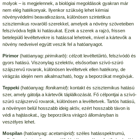
molyok – is megjelennek, a biológiai megoldások gyakran már
nem elég hatékonyak. Ilyenkor szükség lehet kémiai
növényvédelmi beavatkozásra, különösen szintetikus
szisztemikus rovarölő szerekkel, amelyek a növény szöveteiben
felszívódva fejtik ki hatásukat. Ezek a szerek a rajzó, frissen
betelepülő levéltetvekre is hatással lehetnek, mivel a kártevők a
növény nedveivel együtt veszik fel a hatóanyagot.
Pirimor
(hatóanyag:
pirimikarb
): célzott levéltetűirtó, felszívódó és
gyors hatású. Viszonylag szelektív, elsősorban szívó-szúró
szájszervű rovarok, különösen levéltetvek ellen hatékony, de
virágzás idején nem alkalmazható, hogy a beporzókat megóvjuk.
Teppeki
(hatóanyag:
flonikamid
): kontakt és szisztemikus hatású
szer, amely gátolja a kártevők táplálkozását. Fő célpontjai a szívó-
szúró szájszervű rovarok, különösen a levéltetvek. Tartós hatású,
a növényen belül hosszabb ideig aktív, ezért hosszabb távon is
védi a hajtásokat., így beporzókra virágzó állományban is
veszélyes lehet.
Mospilan
(hatóanyag:
acetamiprid
): széles hatásspektrumú,