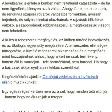
A levéltetvek jelenléte a kertben nem feltétlenül katasztrófa – de ha
nem figyelünk, könnyen azzá válhat. Ahogy láttuk, ezek az apró,
de rendkívül szapora rovarok változatos formákban, gyorsan
terjednek, és súlyos károkat okozhatnak. A rajzásuk időzítése
változó, a szaporodásuk robbanásszerű, a megfékezésük viszont
nem lehetetlen.
A kulcs a rendszeres megfigyelés, az időben történő beavatkozás,
és az ökológiai egyensúly megőrzése. A természetes ellenségek
támogatása, a kímélő módszerek alkalmazása és a megelőzés
mind hozzájárulnak ahhoz, hogy a kert ne csak termékeny,
hanem élő is maradjon – tele harmóniával, nem harccal. Ha nagy
a baj, csak akkor nyúlj a szintetikus szerekhez!
Kiegészítésként ajánljuk
Ökológiai védekezés a levéltetvek
ellen
címú cikkünket!
Egy egészséges kertben nem az a cél, hogy minden tetű eltűnjön
– hanem hogy ne ők uralják a terepet.