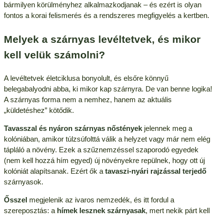
bármilyen körülményhez alkalmazkodjanak – és ezért is olyan
fontos a korai felismerés és a rendszeres megfigyelés a kertben.
Melyek a szárnyas levéltetvek, és mikor
kell velük számolni?
A levéltetvek életciklusa bonyolult, és elsőre könnyű
belegabalyodni abba, ki mikor kap szárnyra. De van benne logika!
A szárnyas forma nem a nemhez, hanem az aktuális
„küldetéshez” kötődik.
Tavasszal és nyáron
szárnyas nőstények
jelennek meg a
kolóniában, amikor túlzsúfolttá válik a helyzet vagy már nem elég
tápláló a növény. Ezek a szűznemzéssel szaporodó egyedek
(nem kell hozzá hím egyed) új növényekre repülnek, hogy ott új
kolóniát alapítsanak. Ezért ők a
tavaszi-nyári rajzással terjedő
szárnyasok.
Ősszel
megjelenik az ivaros nemzedék, és itt fordul a
szereposztás: a
hímek lesznek szárnyasak
, mert nekik párt kell