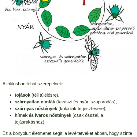
A ciklusban tehát szerepelnek:
tojások
(téli túlélésre),
szárnyatlan nimfák
(tavaszi és nyári szaporodás),
szárnyas nőstények
(kolóniák terjesztésére),
hímek és ivaros nőstények
(csak ősszel, a
tojásrakáshoz).
Ez a bonyolult életmenet segíti a levéltetveket abban, hogy szinte