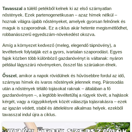
Tavasszal
a túlélő petékből kelnek ki az első szárnyatlan
nőstények. Ezek partenogenetikusan – azaz hímek nélkül –
hoznak világra újabb nőstényeket, amelyek gyorsan felnőnek és
maguk is szaporodnak. Ez a ciklus akár hetente megismétlődhet,
robbanásszerű egyedszám-növekedést okozva.
Amíg a környezet kedvező (meleg, elegendő tápnövény), a
levéltetvek folytatják ezt a gyors, ivartalan szaporodást. Egyes
fajok közben több különböző gazdanövényt is váltanak: nyáron
például lágyszárú növényeken, ősszel fás szárúakon élnek.
Ősszel
, amikor a napok rövidülnek és hűvösebbre fordul az idő,
szárnyas hímek és ivaros nőstények jelennek meg. Párosodás
után a nőstények télálló tojásokat raknak – általában a fő
gazdanövényen –, a legtöbb levéltetűfaj a rügyek tövét, a hajtások
kérgét, vagy a rügypikkelyek közét választja tojásrakásra – ezek
az igazán védett, stabil és áttelelésre alkalmas helyek. ezekből
tavasszal indul újra a ciklus.