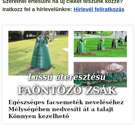
Szeretnél értesülni ha új cikket teszünk közzé?
Iratkozz fel a hírlevelünkre:
Hírlevél feliratkozás