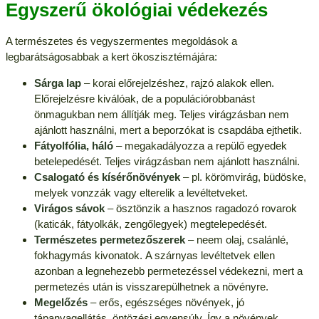
Egyszerű ökológiai védekezés
A természetes és vegyszermentes megoldások a
legbarátságosabbak a kert ökoszisztémájára:
Sárga lap
– korai előrejelzéshez, rajzó alakok ellen.
Előrejelzésre kiválóak, de a populációrobbanást
önmagukban nem állítják meg. Teljes virágzásban nem
ajánlott használni, mert a beporzókat is csapdába ejthetik.
Fátyolfólia, háló
– megakadályozza a repülő egyedek
betelepedését. Teljes virágzásban nem ajánlott használni.
Csalogató és kísérőnövények
– pl. körömvirág, büdöske,
melyek vonzzák vagy elterelik a levéltetveket.
Virágos sávok
– ösztönzik a hasznos ragadozó rovarok
(katicák, fátyolkák, zengőlegyek) megtelepedését.
Természetes permetezőszerek
– neem olaj, csalánlé,
fokhagymás kivonatok. A szárnyas levéltetvek ellen
azonban a legnehezebb permetezéssel védekezni, mert a
permetezés után is visszarepülhetnek a növényre.
Megelőzés
– erős, egészséges növények, jó
tápanyagellátás, öntözési egyensúly. Így a növények