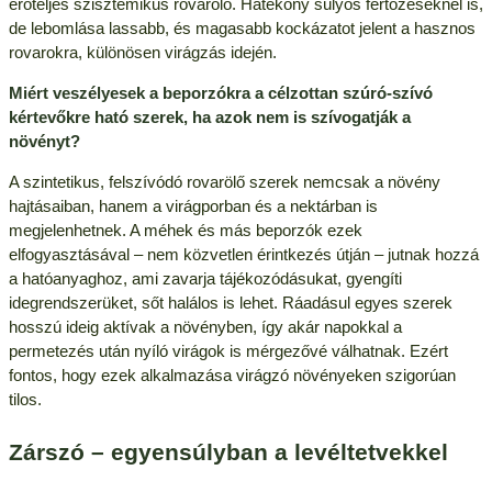
erőteljes szisztemikus rovarölő. Hatékony súlyos fertőzéseknél is,
de lebomlása lassabb, és magasabb kockázatot jelent a hasznos
rovarokra, különösen virágzás idején.
Miért veszélyesek a beporzókra a célzottan szúró-szívó
kértevőkre ható szerek, ha azok nem is szívogatják a
növényt?
A szintetikus, felszívódó rovarölő szerek nemcsak a növény
hajtásaiban, hanem a virágporban és a nektárban is
megjelenhetnek. A méhek és más beporzók ezek
elfogyasztásával – nem közvetlen érintkezés útján – jutnak hozzá
a hatóanyaghoz, ami zavarja tájékozódásukat, gyengíti
idegrendszerüket, sőt halálos is lehet. Ráadásul egyes szerek
hosszú ideig aktívak a növényben, így akár napokkal a
permetezés után nyíló virágok is mérgezővé válhatnak. Ezért
fontos, hogy ezek alkalmazása virágzó növényeken szigorúan
tilos.
Zárszó – egyensúlyban a levéltetvekkel