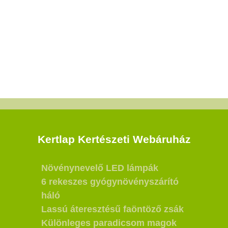
Kertlap Kertészeti Webáruház
Növénynevelő LED lámpák
6 rekeszes gyógynövényszárító
háló
Lassú áteresztésű faöntöző zsák
Különleges paradicsom magok