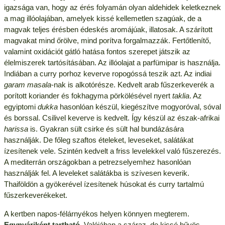
igazsága van, hogy az érés folyamán olyan aldehidek keletkeznek
a mag illóolajában, amelyek kissé kellemetlen szagúak, de a
magvak teljes érésben édeskés aromájúak, illatosak. A szárított
magvakat mind őrölve, mind porítva forgalmazzák. Fertőtlenítő,
valamint oxidációt gátló hatása fontos szerepet játszik az
élelmiszerek tartósításában. Az illóolajat a parfümipar is használja.
Indiában a curry porhoz keverve ropogóssá teszik azt. Az indiai
garam masala
-nak is alkotórésze. Kedvelt arab fűszerkeverék a
porított koriander és fokhagyma pörkölésével nyert
taklia
. Az
egyiptomi
dukka
hasonlóan készül, kiegészítve mogyoróval, sóval
és borssal. Csilivel keverve is kedvelt. Így készül az észak-afrikai
harissa
is. Gyakran sült csirke és sült hal bundázására
használják. De főleg szaftos ételeket, leveseket, salátákat
ízesítenek vele. Szintén kedvelt a friss levelekkel való fűszerezés.
A mediterrán országokban a petrezselyemhez hasonlóan
használják fel. A leveleket salátákba is szívesen keverik.
Thaiföldön a gyökerével ízesítenek húsokat és curry tartalmú
fűszerkeverékeket.
A kertben napos-félárnyékos helyen könnyen megterem.
Egynyáriként tartható
. Valójában a száraz, de kissé hűvös