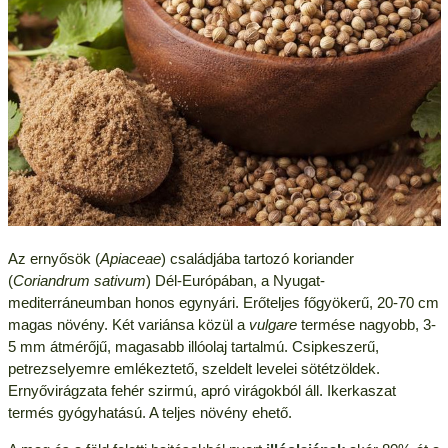
Az ernyősök (
Apiaceae
) családjába tartozó koriander
(
Coriandrum sativum
) Dél-Európában, a Nyugat-
mediterráneumban honos egynyári. Erőteljes főgyökerű, 20-70 cm
magas növény. Két variánsa közül a
vulgare
termése nagyobb, 3-
5 mm átmérőjű, magasabb illóolaj tartalmú. Csipkeszerű,
petrezselyemre emlékeztető, szeldelt levelei sötétzöldek.
Ernyővirágzata fehér szirmú, apró virágokból áll. Ikerkaszat
termés gyógyhatású. A teljes növény ehető.