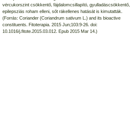
vércukorszint csökkentő, fájdalomcsillapító, gyulladáscsökkentő,
epilepsziás roham elleni, sőt rákellenes hatását is kimutatták.
(Forrás: Coriander (Coriandrum sativum L.) and its bioactive
constituents. Fitoterapia. 2015 Jun;103:9-26. doi:
10.1016/j.fitote.2015.03.012. Epub 2015 Mar 14.)