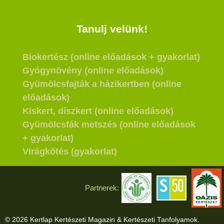
Tanulj velünk!
Biokertész (online előadások + gyakorlat)
Gyógynövény (online előadások)
Gyümölcsfajták a házikertben (online
előadások)
Kiskert, díszkert (online előadások)
Gyümölcsfák metszés (online előadások
+ gyakorlat)
Virágkötés (gyakorlat)
Partnerek:
© 2026 Kertlap Kertészeti Magazin & Kertészeti Tanfolyamok.