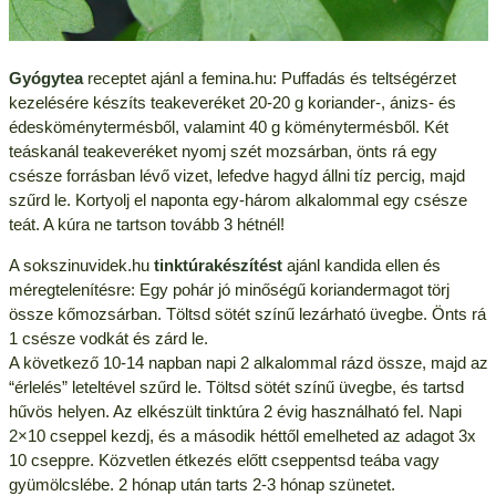
Gyógytea
receptet ajánl a femina.hu: Puffadás és teltségérzet
kezelésére készíts teakeveréket 20-20 g koriander-, ánizs- és
édesköménytermésből, valamint 40 g köménytermésből. Két
teáskanál teakeveréket nyomj szét mozsárban, önts rá egy
csésze forrásban lévő vizet, lefedve hagyd állni tíz percig, majd
szűrd le. Kortyolj el naponta egy-három alkalommal egy csésze
teát. A kúra ne tartson tovább 3 hétnél!
A sokszinuvidek.hu
tinktúrakészítést
ajánl kandida ellen és
méregtelenítésre: Egy pohár jó minőségű koriandermagot törj
össze kőmozsárban. Töltsd sötét színű lezárható üvegbe. Önts rá
1 csésze vodkát és zárd le.
A következő 10-14 napban napi 2 alkalommal rázd össze, majd az
“érlelés” leteltével szűrd le. Töltsd sötét színű üvegbe, és tartsd
hűvös helyen. Az elkészült tinktúra 2 évig használható fel. Napi
2×10 cseppel kezdj, és a második héttől emelheted az adagot 3x
10 cseppre. Közvetlen étkezés előtt cseppentsd teába vagy
gyümölcslébe. 2 hónap után tarts 2-3 hónap szünetet.