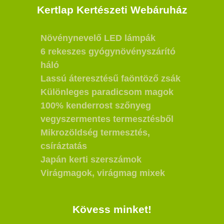
Kertlap Kertészeti Webáruház
Növénynevelő LED lámpák
6 rekeszes gyógynövényszárító
háló
Lassú áteresztésű faöntöző zsák
Különleges paradicsom magok
100% kenderrost szőnyeg
vegyszermentes termesztésből
Mikrozöldség termesztés,
csíráztatás
Japán kerti szerszámok
Virágmagok, virágmag mixek
Kövess minket!