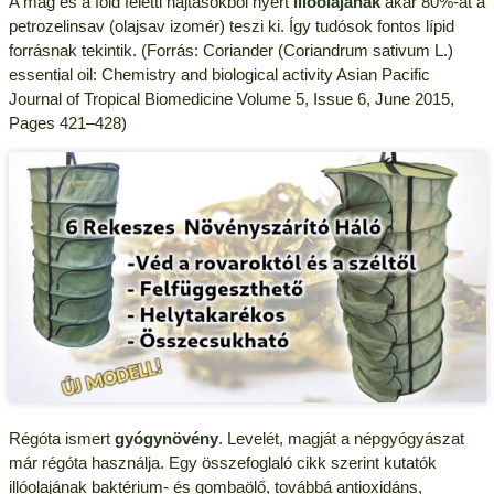
A mag és a föld feletti hajtásokból nyert
illóolajának
akár 80%-át a
petrozelinsav (olajsav izomér) teszi ki. Így tudósok fontos lípid
forrásnak tekintik. (Forrás: Coriander (Coriandrum sativum L.)
essential oil: Chemistry and biological activity Asian Pacific
Journal of Tropical Biomedicine Volume 5, Issue 6, June 2015,
Pages 421–428)
Régóta ismert
gyógynövény
. Levelét, magját a népgyógyászat
már régóta használja. Egy összefoglaló cikk szerint kutatók
illóolajának baktérium- és gombaölő, továbbá antioxidáns,