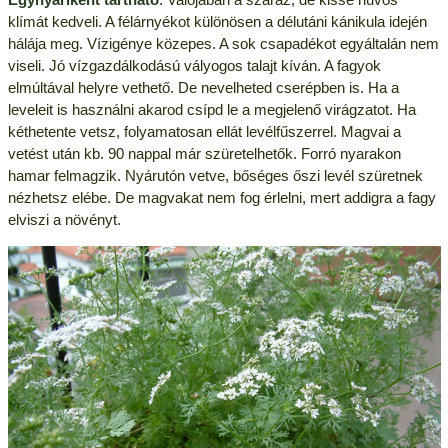
klímát kedveli. A félárnyékot különösen a délutáni kánikula idején
hálája meg. Vízigénye közepes. A sok csapadékot egyáltalán nem
viseli. Jó vízgazdálkodású vályogos talajt kíván. A fagyok
elmúltával helyre vethető. De nevelheted cserépben is. Ha a
leveleit is használni akarod csípd le a megjelenő virágzatot. Ha
kéthetente vetsz, folyamatosan ellát levélfűszerrel. Magvai a
vetést után kb. 90 nappal már szüretelhetők. Forró nyarakon
hamar felmagzik. Nyárutón vetve, bőséges őszi levél szüretnek
nézhetsz elébe. De magvakat nem fog érlelni, mert addigra a fagy
elviszi a növényt.