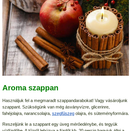
Aroma szappan
Használjuk fel a megmaradt szappandarabokat! Vagy vásároljunk
szappant. Szükségünk van még ásványvízre, glicerinre,
fahéjolajra, narancsolajra,
szegfűszeg
olajra, és süteményformára.
Reszeljünk le a szappant egy üveg mérőedénybe, és tegyük
vízfürdőbe. A tűzről lehúzva a fürdőt kb. 20 percig hagyjuk állni a