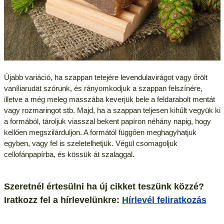
Újabb variáció, ha szappan tetejére levendulavirágot vagy őrölt
vaníliarudat szórunk, és rányomkodjuk a szappan felszínére,
illetve a még meleg masszába keverjük bele a feldarabolt mentát
vagy rozmaringot stb. Majd, ha a szappan teljesen kihűlt vegyük ki
a formából, tároljuk viasszal bekent papíron néhány napig, hogy
kellően megszilárduljon. A formától függően meghagyhatjuk
egyben, vagy fel is szeletelhetjük. Végül csomagoljuk
cellofánpapírba, és kössük át szalaggal.
Szeretnél értesülni ha új cikket teszünk közzé?
Iratkozz fel a hírlevelünkre:
Hírlevél feliratkozás