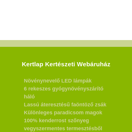
Kertlap Kertészeti Webáruház
Növénynevelő LED lámpák
6 rekeszes gyógynövényszárító
háló
Lassú áteresztésű faöntöző zsák
Különleges paradicsom magok
100% kenderrost szőnyeg
vegyszermentes termesztésből