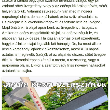
csokor a kertből begyűjtött szárított levendula virágot, egy jól
zárható sötét üvegedényt vagy y az edényt kizárólag hűvös, sötét
helyen tároljuk. Valamint szükségünk van még minőségi
napraforgó olajra, de használhatunk extra szűz olivaolajat is.
Csipkedjük le a levendulavirágokat, és töltsük bele az üvegbe.
Majd öntsünk rá olajat apránként, az üvegedényt rázogatva.
Amikor ez edény megtöltöttük olajjal, az edényt zárjuk le, és
alaposan rázzuk össze. Ha igazán aromás olajat szeretnénk,
hagyjuk állni az olajat legalább két hónapig. De, ha most állunk
neki a karácsonyi ajándék elkészítéséhez, akkor a 10 napos
áztatás is megfelelő. Szűrjük át az olajat és díszes, sötét üvegbe
töltsük. Hasonlóképpen készül a menta, a rozmaring, vagy a
majoránna olaj is. Ekkor a szárított vagy friss növényi hajtásokat
áztatunk az olajba.