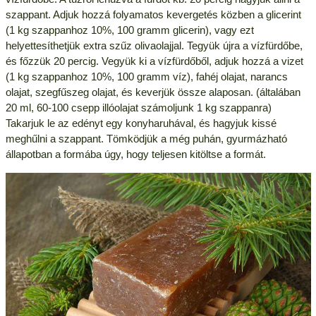
szappant. Adjuk hozzá folyamatos kevergetés közben a glicerint
(1 kg szappanhoz 10%, 100 gramm glicerin), vagy ezt
helyettesíthetjük extra szűz olivaolajjal. Tegyük újra a vízfürdőbe,
és főzzük 20 percig. Vegyük ki a vízfürdőből, adjuk hozzá a vizet
(1 kg szappanhoz 10%, 100 gramm víz), fahéj olajat, narancs
olajat, szegfűszeg olajat, és keverjük össze alaposan. (általában
20 ml, 60-100 csepp illóolajat számoljunk 1 kg szappanra)
Takarjuk le az edényt egy konyharuhával, és hagyjuk kissé
meghűlni a szappant. Tömködjük a még puhán, gyurmázható
állapotban a formába úgy, hogy teljesen kitöltse a formát.