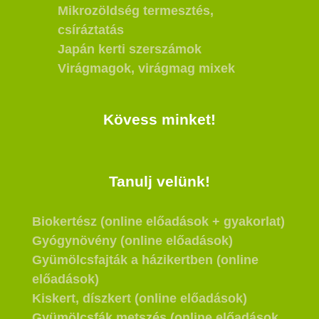
Mikrozöldség termesztés,
csíráztatás
Japán kerti szerszámok
Virágmagok, virágmag mixek
Kövess minket!
Tanulj velünk!
Biokertész (online előadások + gyakorlat)
Gyógynövény (online előadások)
Gyümölcsfajták a házikertben (online
előadások)
Kiskert, díszkert (online előadások)
Gyümölcsfák metszés (online előadások