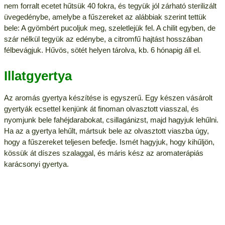
nem forralt ecetet hűtsük 40 fokra, és tegyük jól zárható sterilizált
üvegedénybe, amelybe a fűszereket az alábbiak szerint tettük
bele: A gyömbért pucoljuk meg, szeletlejük fel. A chilit egyben, de
szár nélkül tegyük az edénybe, a citromfű hajtást hosszában
félbevágjuk. Hűvös, sötét helyen tárolva, kb. 6 hónapig áll el.
Illatgyertya
Az aromás gyertya készítése is egyszerű. Egy készen vásárolt
gyertyák ecsettel kenjünk át finoman olvasztott viasszal, és
nyomjunk bele fahéjdarabokat, csillagánizst, majd hagyjuk lehűlni.
Ha az a gyertya lehűlt, mártsuk bele az olvasztott viaszba úgy,
hogy a fűszereket teljesen befedje. Ismét hagyjuk, hogy kihűljön,
kössük át díszes szalaggal, és máris kész az aromaterápiás
karácsonyi gyertya.