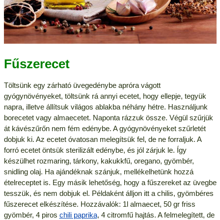
Fűszerecet
Töltsünk egy zárható üvegedénybe apróra vágott
gyógynövényeket, töltsünk rá annyi ecetet, hogy ellepje, tegyük
napra, illetve állítsuk világos ablakba néhány hétre. Használjunk
borecetet vagy almaecetet. Naponta rázzuk össze. Végül szűrjük
át kávészűrőn nem fém edénybe. A gyógynövényeket szűrletét
dobjuk ki. Az ecetet óvatosan melegítsük fel, de ne forraljuk. A
forró ecetet öntsük sterilizált edénybe, és jól zárjuk le. Így
készülhet rozmaring, tárkony, kakukkfű, oregano, gyömbér,
snidling olaj. Ha ajándéknak szánjuk, mellékelhetünk hozzá
ételreceptet is. Egy másik lehetőség, hogy a fűszereket az üvegbe
tesszük, és nem dobjuk el. Példaként álljon itt a chilis, gyömbéres
fűszerecet elkészítése. Hozzávalók: 1l almaecet, 50 gr friss
gyömbér, 4 piros
chili paprika
, 4 citromfű hajtás. A felmelegített, de