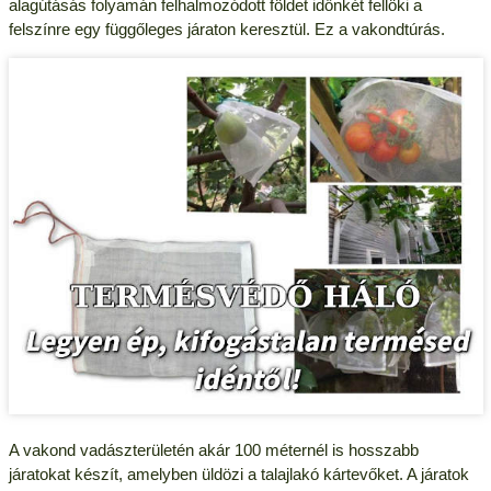
alagútásás folyamán felhalmozódott földet időnkét fellöki a
felszínre egy függőleges járaton keresztül. Ez a vakondtúrás.
A vakond vadászterületén akár 100 méternél is hosszabb
járatokat készít, amelyben üldözi a talajlakó kártevőket. A járatok