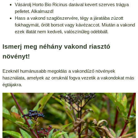
Vásárolj Horto Bio Ricinus darával kevert szerves trágya
pelletet. Alkalmazd!
Hass a vakond szaglószervére, tégy a járatába zúzott
fokhagymát, őrölt borsot vagy kávézaccot. Miután a vakond
ezek illatát nem kedveli, valószínűleg odébbáll.
Ismerj meg néhány vakond riasztó
növényt!
Ezeknél humánusabb megoldás a vakondűző növények
használata, amelyek az orruknál fogva vezetik a vakondokat más
égtájakra.