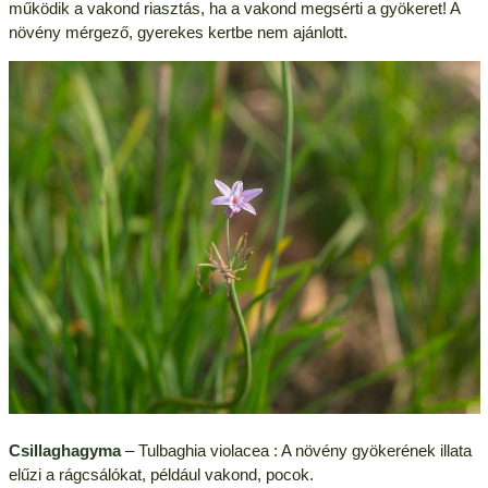
működik a vakond riasztás, ha a vakond megsérti a gyökeret! A
növény mérgező, gyerekes kertbe nem ajánlott.
Csillaghagyma
– Tulbaghia violacea : A növény gyökerének illata
elűzi a rágcsálókat, például vakond, pocok.