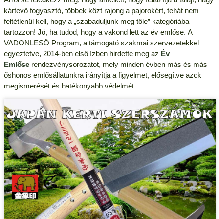
kártevő fogyasztó, többek közt rajong a pajorokért, tehát nem
feltétlenül kell, hogy a „szabaduljunk meg tőle” kategóriába
tartozzon! Jó, ha tudod, hogy a vakond lett az év emlőse. A
VADONLESŐ Program, a támogató szakmai szervezetekkel
egyeztetve, 2014-ben első ízben hirdette meg az
Év
Emlőse
rendezvénysorozatot, mely minden évben más és más
őshonos emlősállatunkra irányítja a figyelmet, elősegítve azok
megismerését és hatékonyabb védelmét.