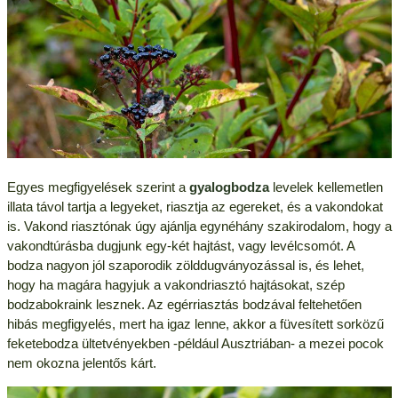
Egyes megfigyelések szerint a
gyalogbodza
levelek kellemetlen
illata távol tartja a legyeket, riasztja az egereket, és a vakondokat
is. Vakond riasztónak úgy ajánlja egynéhány szakirodalom, hogy a
vakondtúrásba dugjunk egy-két hajtást, vagy levélcsomót. A
bodza nagyon jól szaporodik zölddugványozással is, és lehet,
hogy ha magára hagyjuk a vakondriasztó hajtásokat, szép
bodzabokraink lesznek. Az egérriasztás bodzával feltehetően
hibás megfigyelés, mert ha igaz lenne, akkor a füvesített sorközű
feketebodza ültetvényekben -például Ausztriában- a mezei pocok
nem okozna jelentős kárt.