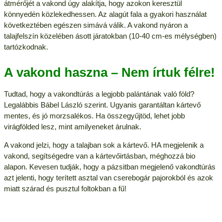
átmérőjét a vakond úgy alakítja, hogy azokon keresztül
könnyedén közlekedhessen. Az alagút fala a gyakori használat
következtében egészen simává válik. A vakond nyáron a
talajfelszín közelében ásott járatokban (10-40 cm-es mélységben)
tartózkodnak.
A vakond haszna – Nem írtuk félre!
Tudtad, hogy a vakondtúrás a legjobb palántának való föld?
Legalábbis Bábel László szerint. Ugyanis garantáltan kártevő
mentes, és jó morzsalékos. Ha összegyűjtöd, lehet jobb
virágfölded lesz, mint amilyeneket árulnak.
A vakond jelzi, hogy a talajban sok a kártevő. HA megjelenik a
vakond, segítségedre van a kártevőirtásban, méghozzá bio
alapon. Kevesen tudják, hogy a pázsitban megjelenő vakondtúrás
azt jelenti, hogy terített asztal van cserebogár pajorokból és azok
miatt szárad és pusztul foltokban a fű!