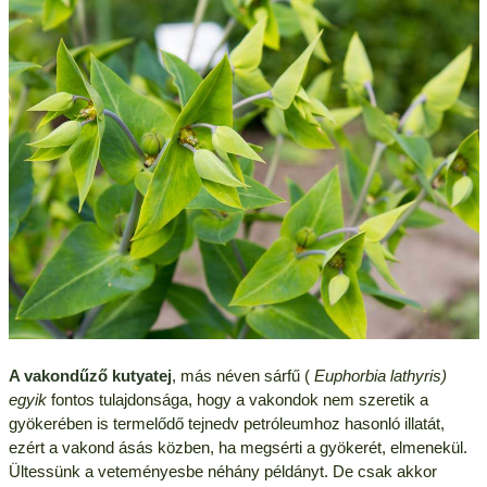
A vakondűző kutyatej
, más néven sárfű (
Euphorbia lathyris
)
egyik
fontos tulajdonsága, hogy a vakondok nem szeretik a
gyökerében is termelődő tejnedv petróleumhoz hasonló illatát,
ezért a vakond ásás közben, ha megsérti a gyökerét, elmenekül.
Ültessünk a veteményesbe néhány példányt. De csak akkor