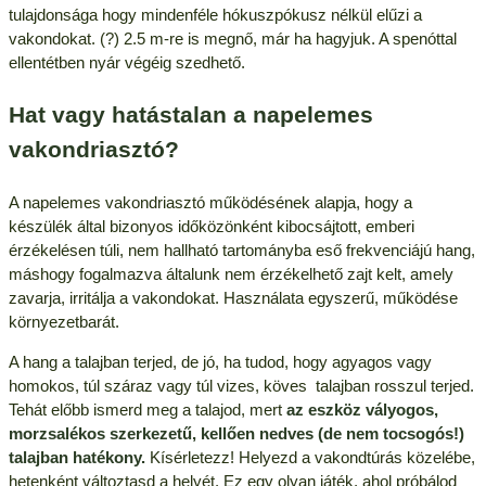
tulajdonsága hogy mindenféle hókuszpókusz nélkül elűzi a
vakondokat. (?) 2.5 m-re is megnő, már ha hagyjuk. A spenóttal
ellentétben nyár végéig szedhető.
Hat vagy hatástalan a napelemes
vakondriasztó?
A napelemes vakondriasztó működésének alapja, hogy a
készülék által bizonyos időközönként kibocsájtott, emberi
érzékelésen túli, nem hallható tartományba eső frekvenciájú hang,
máshogy fogalmazva általunk nem érzékelhető zajt kelt, amely
zavarja, irritálja a vakondokat. Használata egyszerű, működése
környezetbarát.
A hang a talajban terjed, de jó, ha tudod, hogy agyagos vagy
homokos, túl száraz vagy túl vizes, köves talajban rosszul terjed.
Tehát előbb ismerd meg a talajod, mert
az eszköz vályogos,
morzsalékos szerkezetű, kellően nedves (de nem tocsogós!)
talajban hatékony.
Kísérletezz! Helyezd a vakondtúrás közelébe,
hetenként változtasd a helyét. Ez egy olyan játék, ahol próbálod