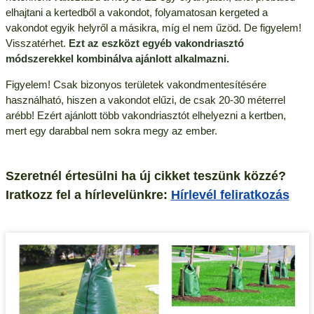
elhajtani a kertedből a vakondot, folyamatosan kergeted a
vakondot egyik helyről a másikra, míg el nem űzöd. De figyelem!
Visszatérhet.
Ezt az eszközt egyéb vakondriasztó
módszerekkel kombinálva ajánlott alkalmazni.
Figyelem! Csak bizonyos területek vakondmentesítésére
használható, hiszen a vakondot elűzi, de csak 20-30 méterrel
arébb! Ezért ajánlott több vakondriasztót elhelyezni a kertben,
mert egy darabbal nem sokra megy az ember.
Szeretnél értesülni ha új cikket teszünk közzé?
Iratkozz fel a hírlevelünkre:
Hírlevél feliratkozás