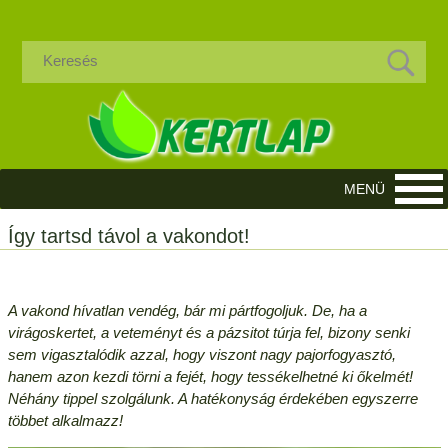
Így tartsd távol a vakondot!
A vakond hívatlan vendég, bár mi pártfogoljuk. De, ha a
virágoskertet, a veteményt és a pázsitot túrja fel, bizony senki
sem vigasztalódik azzal, hogy viszont nagy pajorfogyasztó,
hanem azon kezdi törni a fejét, hogy tessékelhetné ki őkelmét!
Néhány tippel szolgálunk. A hatékonyság érdekében egyszerre
többet alkalmazz!