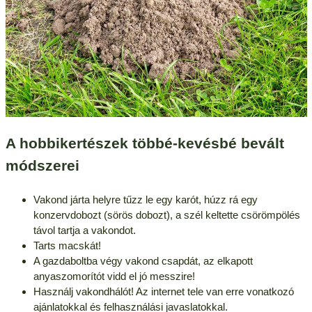
A hobbikertészek többé-kevésbé bevált
módszerei
Vakond járta helyre tűzz le egy karót, húzz rá egy
konzervdobozt (sörös dobozt), a szél keltette csörömpölés
távol tartja a vakondot.
Tarts macskát!
A gazdaboltba végy vakond csapdát, az elkapott
anyaszomorítót vidd el jó messzire!
Használj vakondhálót! Az internet tele van erre vonatkozó
ajánlatokkal és felhasználási javaslatokkal.