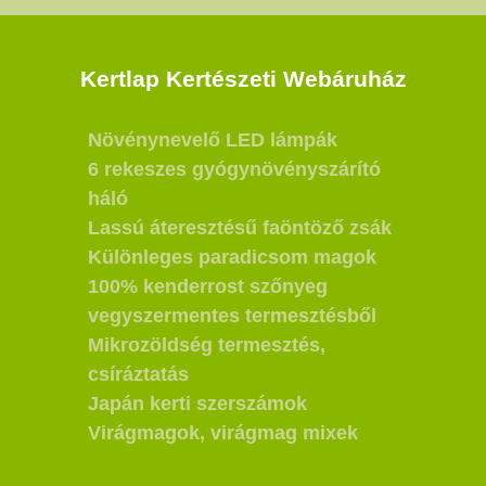
Kertlap Kertészeti Webáruház
Növénynevelő LED lámpák
6 rekeszes gyógynövényszárító
háló
Lassú áteresztésű faöntöző zsák
Különleges paradicsom magok
100% kenderrost szőnyeg
vegyszermentes termesztésből
Mikrozöldség termesztés,
csíráztatás
Japán kerti szerszámok
Virágmagok, virágmag mixek