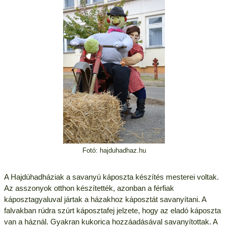
Fotó: hajduhadhaz.hu
A Hajdúhadháziak a savanyú káposzta készítés mesterei voltak.
Az asszonyok otthon készítették, azonban a férfiak
káposztagyaluval jártak a házakhoz káposztát savanyítani. A
falvakban rúdra szúrt káposztafej jelzete, hogy az eladó káposzta
van a háznál. Gyakran kukorica hozzáadásával savanyítottak. A