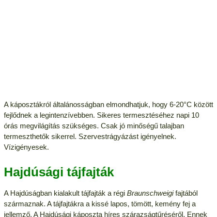
A káposztákról általánosságban elmondhatjuk, hogy 6-20°C között
fejlődnek a legintenzívebben. Sikeres termesztéséhez napi 10
órás megvilágítás szükséges. Csak jó minőségű talajban
termeszthetők sikerrel. Szervestrágyázást igényelnek.
Vízigényesek.
Hajdúsági tájfajták
A Hajdúságban kialakult tájfajták a régi
Braunschweigi
fajtából
származnak. A tájfajtákra a kissé lapos, tömött, kemény fej a
jellemző. A Hajdúsági káposzta híres szárazságtűréséről. Ennek