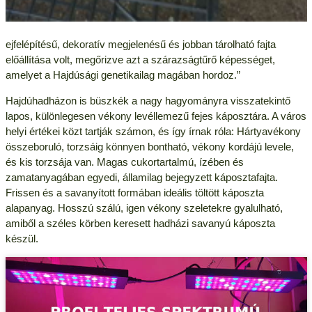
ejfelépítésű, dekoratív megjelenésű és jobban tárolható fajta
előállítása volt, megőrizve azt a szárazságtűrő képességet,
amelyet a Hajdúsági genetikailag magában hordoz.”
Hajdúhadházon is büszkék a nagy hagyományra visszatekintő
lapos, különlegesen vékony levéllemezű fejes káposztára. A város
helyi értékei közt tartják számon, és így írnak róla: Hártyavékony
összeboruló, torzsáig könnyen bontható, vékony kordájú levele,
és kis torzsája van. Magas cukortartalmú, ízében és
zamatanyagában egyedi, államilag bejegyzett káposztafajta.
Frissen és a savanyított formában ideális töltött káposzta
alapanyag. Hosszú szálú, igen vékony szeletekre gyalulható,
amiből a széles körben keresett hadházi savanyú káposzta
készül.