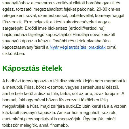
savanyításhoz a csavaros szorítóval ellátott hordóba gyalult és
egész, torzsától megszabadított fejeket pakolnak. 20-30 cm-es
rétegenként sóval, szemesborssal, babérlevéllel, köménymaggal
fűszerezik. Erre helyezik a kicsi kukoricacsöveket vagy a
sárgarépát. Erdődi Imre biokertész (erdodi@erdodi.hu)
hajdúhadházi tájjellegű káposztájából Himalája sóval készült
savanyú káposzta készül. További részletek olvashatók a
káposztasavanyításról a
Nyár végi tartósítási praktikák
című
cikkünkben.
Káposztás ételek
A hadházi toroskáposzta a téli disznótorok idején nem maradhat ki
a menüből. Friss, bőrös-csontos, vegyes sertéshússal készül,
amibe bele kerül a disznó füle, farka, sőt az orra, azaz túrója is. A
borssal, fokhagymával bőven fűszerezett főzőlében félig
megpárolják a húst, majd zsírjára sütik.Ez után kerül rá a a vízben
kiáztatott savanyú káposzta. Amikor hús megpuhult, sózzák,
esetenként pirospaprikával is megszórják. Úgy tartják, minél
többször melegítik, annál finomabb.