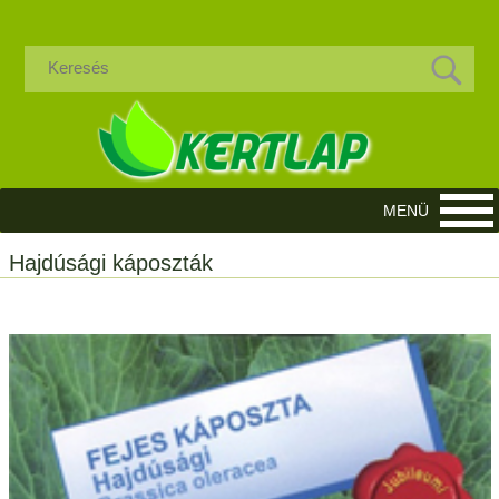
Hajdúsági káposzták