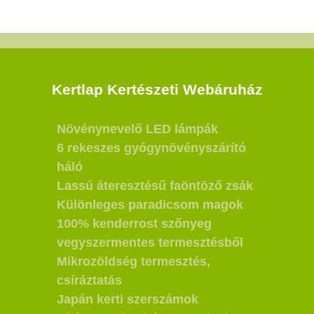
Kertlap Kertészeti Webáruház
Növénynevelő LED lámpák
6 rekeszes gyógynövényszárító
háló
Lassú áteresztésű faöntöző zsák
Különleges paradicsom magok
100% kenderrost szőnyeg
vegyszermentes termesztésből
Mikrozöldség termesztés,
csíráztatás
Japán kerti szerszámok