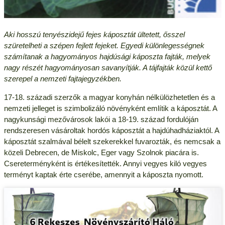
Aki hosszú tenyészidejű fejes káposztát ültetett, ősszel
szüretelheti a szépen fejlett fejeket. Egyedi különlegességnek
számítanak a hagyományos hajdúsági káposzta fajták, melyek
nagy részét hagyományosan savanyítják. A tájfajták közül kettő
szerepel a nemzeti fajtajegyzékben.
17-18. századi szerzők a magyar konyhán nélkülözhetetlen és a
nemzeti jelleget is szimbolizáló növényként említik a káposztát. A
nagykunsági mezővárosok lakói a 18-19. század fordulóján
rendszeresen vásároltak hordós káposztát a hajdúhadháziaktól. A
káposztát szalmával bélelt szekerekkel fuvarozták, és nemcsak a
közeli Debrecen, de Miskolc, Eger vagy Szolnok piacára is.
Csereterményként is értékesítették. Annyi vegyes kiló vegyes
terményt kaptak érte cserébe, amennyit a káposzta nyomott.