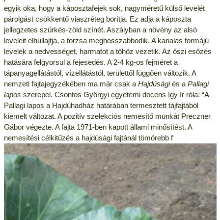
egyik oka, hogy a káposztafejek sok, nagyméretű külső levelét
párolgást csökkentő viaszréteg borítja. Ez adja a káposzta
jellegzetes szürkés-zöld színét. Aszályban a növény az alsó
leveleit elhullajtja, a torzsa meghosszabbodik. A kanalas formájú
levelek a nedvességet, harmatot a tőhöz vezetik. Az őszi esőzés
hatására felgyorsul a fejesedés. A 2-4 kg-os fejméret a
tápanyagellátástól, vízellátástól, területtől függően változik. A
nemzeti fajtajegyzékében ma már csak a
Hajdúsági
és a
Pallagi
lapos
szerepel. Csontos Györgyi egyetemi docens így ír róla: “A
Pallagi lapos a Hajdúhadház határában termesztett tájfajtából
kiemelt változat. A pozitív szelekciós nemesítő munkát Preczner
Gábor végezte. A fajta 1971-ben kapott állami minősítést. A
nemesítési célkitűzés a hajdúsági fajtánál tömörebb f