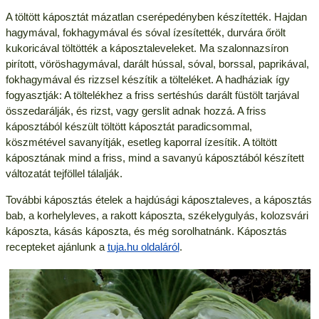
A töltött káposztát mázatlan cserépedényben készítették. Hajdan
hagymával, fokhagymával és sóval ízesítették, durvára őrölt
kukoricával töltötték a káposztaleveleket. Ma szalonnazsíron
pirított, vöröshagymával, darált hússal, sóval, borssal, paprikával,
fokhagymával és rizzsel készítik a tölteléket. A hadháziak így
fogyasztják: A töltelékhez a friss sertéshús darált füstölt tarjával
összedarálják, és rizst, vagy gerslit adnak hozzá. A friss
káposztából készült töltött káposztát paradicsommal,
köszmétével savanyítják, esetleg kaporral ízesítik. A töltött
káposztának mind a friss, mind a savanyú káposztából készített
változatát tejföllel tálalják.
További káposztás ételek a hajdúsági káposztaleves, a káposztás
bab, a korhelyleves, a rakott káposzta, székelygulyás, kolozsvári
káposzta, kásás káposzta, és még sorolhatnánk. Káposztás
recepteket ajánlunk a
tuja.hu oldaláról
.