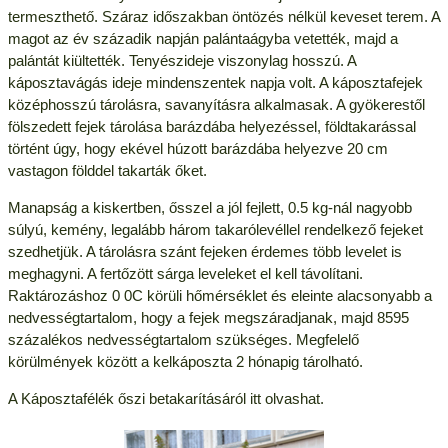
termeszthető. Száraz időszakban öntözés nélkül keveset terem. A
magot az év századik napján palántaágyba vetették, majd a
palántát kiültették. Tenyészideje viszonylag hosszú. A
káposztavágás ideje mindenszentek napja volt. A káposztafejek
középhosszú tárolásra, savanyításra alkalmasak. A gyökerestől
fölszedett fejek tárolása barázdába helyezéssel, földtakarással
történt úgy, hogy ekével húzott barázdába helyezve 20 cm
vastagon földdel takarták őket.
Manapság a kiskertben, ősszel a jól fejlett, 0.5 kg-nál nagyobb
súlyú, kemény, legalább három takarólevéllel rendelkező fejeket
szedhetjük. A tárolásra szánt fejeken érdemes több levelet is
meghagyni. A fertőzött sárga leveleket el kell távolítani.
Raktározáshoz 0 0C körüli hőmérséklet és eleinte alacsonyabb a
nedvességtartalom, hogy a fejek megszáradjanak, majd 8595
százalékos nedvességtartalom szükséges. Megfelelő
körülmények között a kelkáposzta 2 hónapig tárolható.
A Káposztafélék őszi betakarításáról itt olvashat.