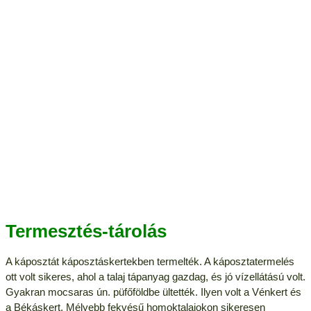
Termesztés-tárolás
A káposztát káposztáskertekben termelték. A káposztatermelés
ott volt sikeres, ahol a talaj tápanyag gazdag, és jó vízellátású volt.
Gyakran mocsaras ún. püfőföldbe ültették. Ilyen volt a Vénkert és
a Békáskert. Mélyebb fekvésű homoktalajokon sikeresen