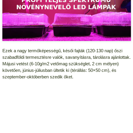
Ezek a nagy termőképességű, késői fajták (120-130 nap) őszi
szabadföldi termesztésre valók, savanyításra, tárolásra ajánlottak.
Májusi vetést (6-10g/m2 vetőmag szükséglet, 2 cm mélyen)
követően, június-júliusban ültetik ki (térállás: 50×50 cm), és
szeptember-októberben szedik őket.