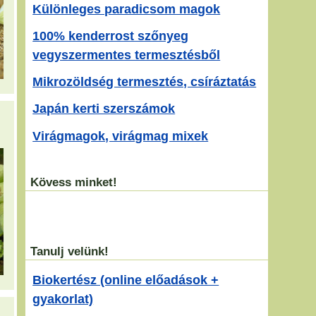
Különleges paradicsom magok
100% kenderrost szőnyeg
vegyszermentes termesztésből
Mikrozöldség termesztés, csíráztatás
Japán kerti szerszámok
Virágmagok, virágmag mixek
Kövess minket!
Tanulj velünk!
Biokertész (online előadások +
gyakorlat)