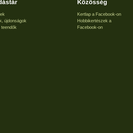
dástár
Közösség
kek
Kertlap a Facebook-on
k, újdonságok
Hobbikertészek a
i teendők
Facebook-on