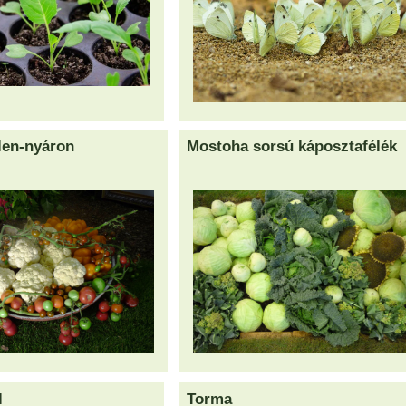
élen-nyáron
Mostoha sorsú káposztafélék
l
Torma