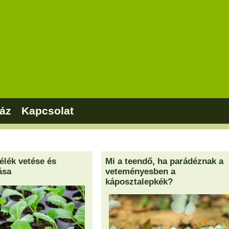
áz
Kapcsolat
élék vetése és
Mi a teendő, ha parádéznak a
ása
veteményesben a
káposztalepkék?