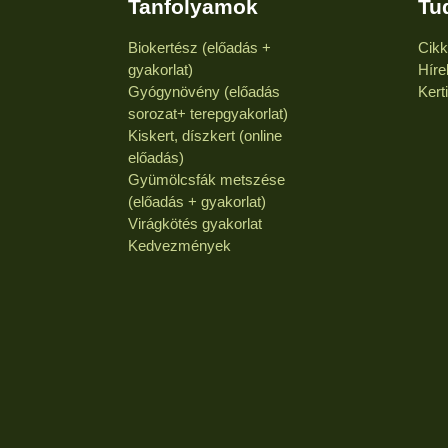
Tanfolyamok
Tu
Biokertész (előadás +
Cik
gyakorlat)
Híre
Gyógynövény (előadás
Kert
sorozat+ terepgyakorlat)
Kiskert, díszkert (online
előadás)
Gyümölcsfák metszése
(előadás + gyakorlat)
Virágkötés gyakorlat
Kedvezmények