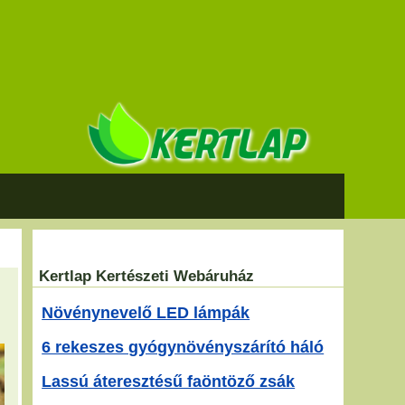
Kertlap Kertészeti Webáruház
Növénynevelő LED lámpák
6 rekeszes gyógynövényszárító háló
Lassú áteresztésű faöntöző zsák