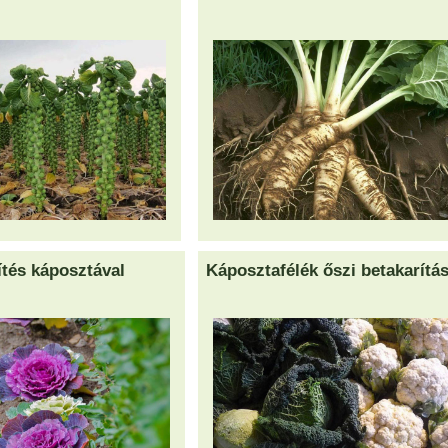
ítés káposztával
Káposztafélék őszi betakarítá