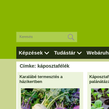
Képzések
Tudástár
Webáruh
Címke: káposztafélék
Karalábé termesztés a
Káposztaf
házikertben
palánátáz