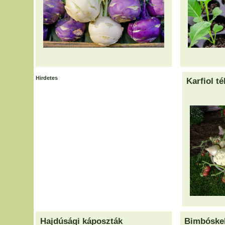
Hirdetes
Karfiol t
Hajdúsági káposzták
Bimbóske