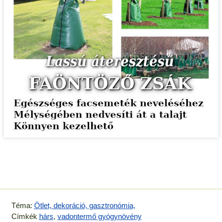
Téma:
Ötlet, dekoráció, gasztronómia,
Címkék
hárs
,
vadontermő gyógynövény