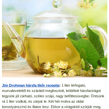
Jim Drohman hársfa likőr receptje
: 1 liter térfogatú,
murvaleveleitől és szárától megfosztott, leöblített hársfavirágot
tegyünk jól zárható, széles szájú, nagy befőttesüvegbe. Öntsünk
rá 1 liter vodkát, és zárjuk le. Két hét múlva az oldat
borostyánszínű és illatos lesz. Ekkor a virágoktól szűrjük meg.