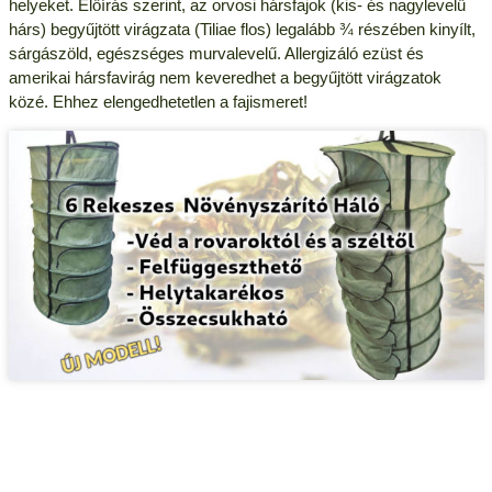
helyeket. Előírás szerint, az orvosi hársfajok (kis- és nagylevelű
hárs) begyűjtött virágzata (Tiliae flos) legalább ¾ részében kinyílt,
sárgászöld, egészséges murvalevelű. Allergizáló ezüst és
amerikai hársfavirág nem keveredhet a begyűjtött virágzatok
közé. Ehhez elengedhetetlen a fajismeret!