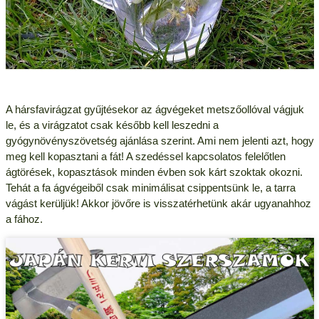
A hársfavirágzat gyűjtésekor az ágvégeket metszőollóval vágjuk
le, és a virágzatot csak később kell leszedni a
gyógynövényszövetség ajánlása szerint. Ami nem jelenti azt, hogy
meg kell kopasztani a fát! A szedéssel kapcsolatos felelőtlen
ágtörések, kopasztások minden évben sok kárt szoktak okozni.
Tehát a fa ágvégeiből csak minimálisat csippentsünk le, a tarra
vágást kerüljük! Akkor jövőre is visszatérhetünk akár ugyanahhoz
a fához.