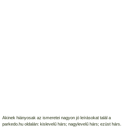
Akinek hiányosak az ismeretei nagyon jó leírásokat talál a
parkedo.hu oldalán: kislevelű hárs; nagylevelű hárs; ezüst hárs.