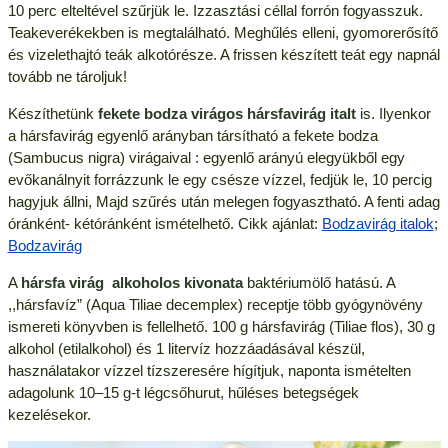
10 perc elteltével szűrjük le. Izzasztási céllal forrón fogyasszuk.
Teakeverékekben is megtalálható. Meghűlés elleni, gyomorerősítő
és vizelethajtó teák alkotórésze. A frissen készített teát egy napnál
tovább ne tároljuk!
Készíthetünk
fekete bodza virágos hársfavirág italt
is. Ilyenkor
a hársfavirág egyenlő arányban társítható a fekete bodza
(Sambucus nigra) virágaival : egyenlő arányú elegyükből egy
evőkanálnyit forrázzunk le egy csésze vízzel, fedjük le, 10 percig
hagyjuk állni, Majd szűrés után melegen fogyasztható. A fenti adag
óránként- kétóránként ismételhető. Cikk ajánlat:
Bodzavirág italok
;
Bodzavirág
A
hársfa virág alkoholos kivonata
baktériumölő hatású. A
,,hársfavíz” (Aqua Tiliae decemplex) receptje több gyógynövény
ismereti könyvben is fellelhető. 100 g hársfavirág (Tiliae flos), 30 g
alkohol (etilalkohol) és 1 litervíz hozzáadásával készül,
használatakor vízzel tízszeresére hígítjuk, naponta ismételten
adagolunk 10–15 g-t légcsőhurut, hűléses betegségek
kezelésekor.