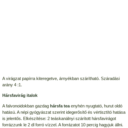
A virágzat papírra kiteregetve, árnyékban szárítható. Száradási
arány 4 :1.
Hársfavirág italok
A falvonoidokban gazdag
hársfa tea
enyhén nyugtató, hurut oldó
hatású. A népi gyógyászat szerint idegerősítő és vértisztító hatása
is jelentős. Elkészítése: 2 teáskanálnyi szárított hársfavirágot
forrázzunk le 2 dl forró vízzel. A forrázatot 10 percig hagyjuk állni.