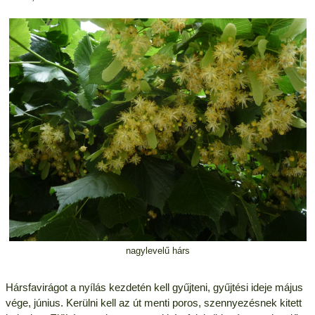
nagylevelű hárs
Hársfavirágot a nyílás kezdetén kell gyűjteni, gyűjtési ideje május
vége, június. Kerülni kell az út menti poros, szennyezésnek kitett