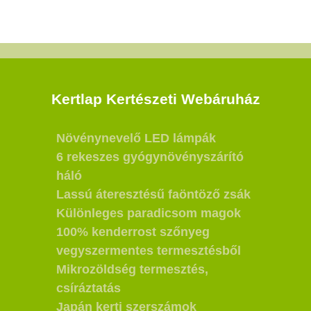
Kertlap Kertészeti Webáruház
Növénynevelő LED lámpák
6 rekeszes gyógynövényszárító
háló
Lassú áteresztésű faöntöző zsák
Különleges paradicsom magok
100% kenderrost szőnyeg
vegyszermentes termesztésből
Mikrozöldség termesztés,
csíráztatás
Japán kerti szerszámok