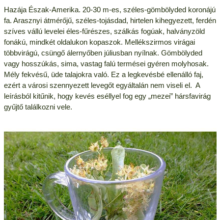
Hazája Észak-Amerika. 20-30 m-es, széles-gömbölyded koronájú
fa. Arasznyi átmérőjű, széles-tojásdad, hirtelen kihegyezett, ferdén
szíves vállú levelei éles-fűrészes, szálkás fogúak, halványzöld
fonákú, mindkét oldalukon kopaszok. Mellékszirmos virágai
többvirágú, csüngő álernyőben júliusban nyílnak. Gömbölyded
vagy hosszúkás, sima, vastag falú termései gyéren molyhosak.
Mély fekvésű, üde talajokra való. Ez a legkevésbé ellenálló faj,
ezért a városi szennyezett levegőt egyáltalán nem viseli el. A
leírásból kitűnik, hogy kevés eséllyel fog egy „mezei” hársfavirág
gyűjtő találkozni vele.