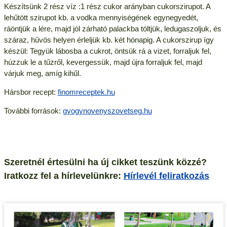
Készítsünk 2 rész víz :1 rész cukor arányban cukorszirupot. A
lehűtött szirupot kb. a vodka mennyiségének egynegyedét,
ráöntjük a lére, majd jól zárható palackba töltjük, ledugaszoljuk, és
száraz, hűvös helyen érleljük kb. két hónapig. A cukorszirup így
készül: Tegyük lábosba a cukrot, öntsük rá a vizet, forraljuk fel,
húzzuk le a tűzről, kevergessük, majd újra forraljuk fel, majd
várjuk meg, amíg kihűl.
Hársbor recept:
finomreceptek.hu
További források:
gyogynovenyszovetseg.hu
Szeretnél értesülni ha új cikket teszünk közzé?
Iratkozz fel a hírlevelünkre:
Hírlevél feliratkozás