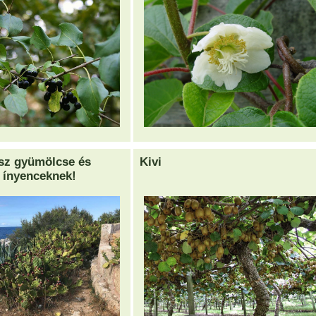
sz gyümölcse és
Kivi
 ínyenceknek!