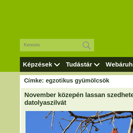
Képzések
Tudástár
Webáruh
Címke: egzotikus gyümölcsök
November közepén lassan szedhet
datolyaszilvát