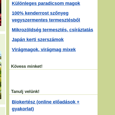
Különleges paradicsom magok
100% kenderrost szőnyeg
vegyszermentes termesztésből
Mikrozöldség termesztés, csíráztatás
Japán kerti szerszámok
Virágmagok, virágmag mixek
Kövess minket!
Tanulj velünk!
Biokertész (online előadások +
gyakorlat)