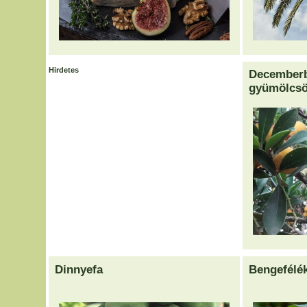
Hirdetes
Decemberb
gyümölcsö
Dinnyefa
Bengefélé