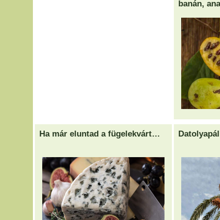
banán, an
Ha már eluntad a fügelekvárt…
Datolyapá