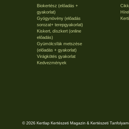
Biokertész (előadás +
Cik
gyakorlat)
Híre
Gyógynövény (előadás
Kert
sorozat+ terepgyakorlat)
Kiskert, díszkert (online
előadás)
Gyümölcsfák metszése
(előadás + gyakorlat)
Virágkötés gyakorlat
Kedvezmények
© 2026 Kertlap Kertészeti Magazin & Kertészeti Tanfolyam