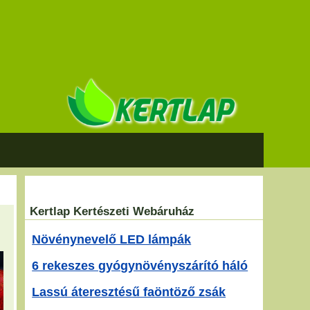
Kertlap Kertészeti Webáruház
Növénynevelő LED lámpák
6 rekeszes gyógynövényszárító háló
Lassú áteresztésű faöntöző zsák