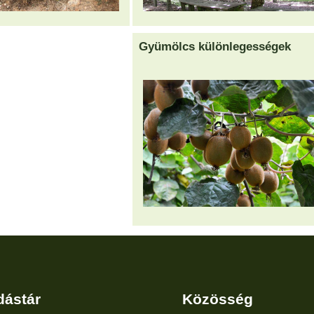
Gyümölcs különlegességek
dástár
Közösség