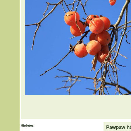
Hirdetes
Pawpaw há