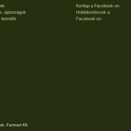
kek
Kertlap a Facebook-on
k, újdonságok
Hobbikertészek a
i teendők
Facebook-on
ok. Farmart Kft.