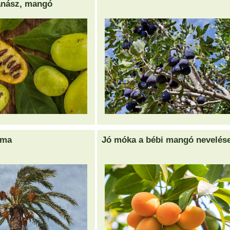
anász, mangó
lma
Jó móka a bébi mangó nevelés