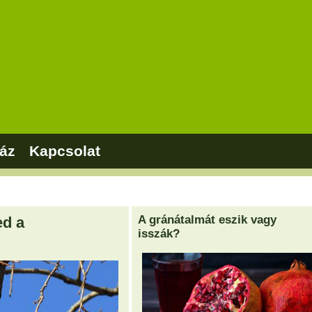
áz
Kapcsolat
A gránátalmát eszik vagy
ed a
isszák?