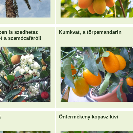
en is szedhetsz
Kumkvat, a törpemandarin
t a szamócafáról!
k
Öntermékeny kopasz kivi