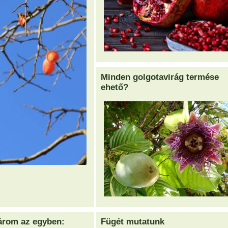
Minden golgotavirág termése
ehető?
rom az egyben:
Fügét mutatunk