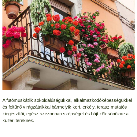
A futómuskátlik
s
okoldalúságukkal, alkalmazkodóképességükkel
és feltűnő virágzátaikkal bármelyik kert, erkély, terasz mutatós
kiegészítői, egész szezonban szépséget és bájt kölcsönözve a
kültéri tereknek.