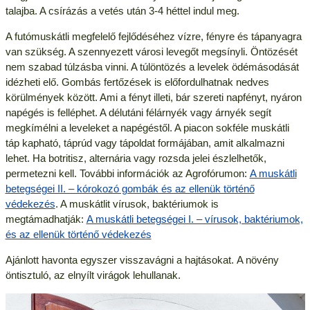
talajba. A csírázás a vetés után 3-4 héttel indul meg.
A futómuskátli megfelelő fejlődéséhez vízre, fényre és tápanyagra
van szükség. A szennyezett városi levegőt megsínyli. Öntözését
nem szabad túlzásba vinni. A túlöntözés a levelek ödémásodását
idézheti elő. Gombás fertőzések is előfordulhatnak nedves
körülmények között. Ami a fényt illeti, bár szereti napfényt, nyáron
napégés is felléphet. A délutáni félárnyék vagy árnyék segít
megkímélni a leveleket a napégéstől. A piacon sokféle muskátli
táp kapható, táprúd vagy tápoldat formájában, amit alkalmazni
lehet. Ha botritisz, alternária vagy rozsda jelei észlelhetők,
permetezni kell. További információk az Agrofórumon:
A muskátli
betegségei II. – kórokozó gombák és az ellenük történő
védekezés
. A muskátlit vírusok, baktériumok is
megtámadhatják:
A muskátli betegségei I. – vírusok, baktériumok,
és az ellenük történő védekezés
Ajánlott havonta egyszer visszavágni a hajtásokat. A növény
öntisztuló, az elnyílt virágok lehullanak.