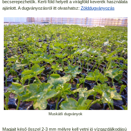
becserepezhetők. Kerti föld helyett a virágföld keverék használata
ajánlott. A dugványozásról itt olvashatsz:
Zölddugványozás
Muskátli dugványok
Magjait késő ősszel 2-3 mm mélyre kell vetni jó vízgazdálkodású