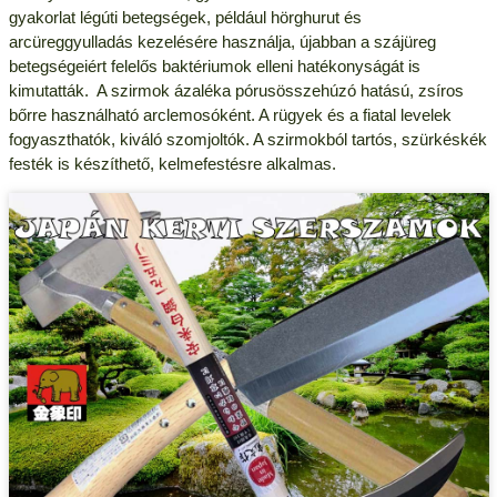
gyakorlat légúti betegségek, például hörghurut és
arcüreggyulladás kezelésére használja, újabban a szájüreg
betegségeiért felelős baktériumok elleni hatékonyságát is
kimutatták. A szirmok ázaléka pórusösszehúzó hatású, zsíros
bőrre használható arclemosóként. A rügyek és a fiatal levelek
fogyaszthatók, kiváló szomjoltók. A szirmokból tartós, szürkéskék
festék is készíthető, kelmefestésre alkalmas.