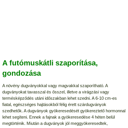
A futómuskátli szaporítása,
gondozása
A növény dugványokkal vagy magvakkal szaporítható. A
dugványokat tavasszal és ősszel, illetve a virágzási vagy
termésképződés utáni időszakban lehet szedni. A 6-10 cm-es
fiatal, egészséges hajtásokból félig érett szárdugványok
szedhetők. A dugványok gyökeresedését gyökereztető hormonnal
lehet segíteni. Ennek a fajnak a gyökeresedése 4 héten belül
megtörténik. Miután a dugványok jól meggyökeresedtek,