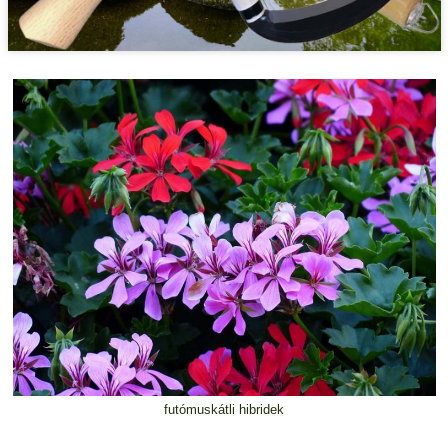
futómuskátli hibridek