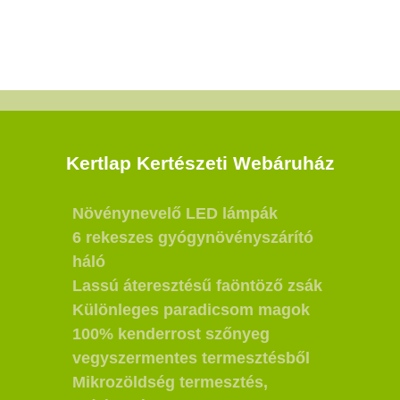
Kertlap Kertészeti Webáruház
Növénynevelő LED lámpák
6 rekeszes gyógynövényszárító
háló
Lassú áteresztésű faöntöző zsák
Különleges paradicsom magok
100% kenderrost szőnyeg
vegyszermentes termesztésből
Mikrozöldség termesztés,