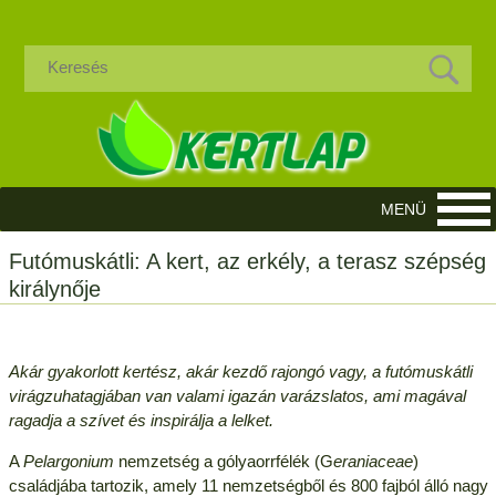
Futómuskátli: A kert, az erkély, a terasz szépség
királynője
Akár gyakorlott kertész, akár kezdő rajongó vagy, a futómuskátli
virágzuhatagjában van valami igazán varázslatos, ami magával
ragadja a szívet és inspirálja a lelket.
A
Pelargonium
nemzetség a gólyaorrfélék (G
eraniaceae
)
családjába tartozik, amely 11 nemzetségből és 800 fajból álló nagy