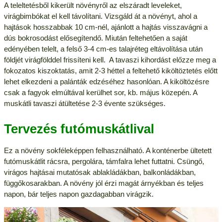
A teleltetésből kikerült növényről az elszáradt leveleket,
virágbimbókat el kell távolítani. Vizsgáld át a növényt, ahol a
hajtások hosszabbak 10 cm-nél, ajánlott a hajtás visszavágni a
dús bokrosodást elősegítendő. Miután feltehetően a saját
edényében telelt, a felső 3-4 cm-es talajréteg eltávolítása után
földjét virágfölddel frissíteni kell. A tavaszi kihordást előzze meg a
fokozatos kiszoktatás, amit 2-3 héttel a feltehető kiköltöztetés előtt
lehet elkezdeni a palánták edzéséhez hasonlóan. A kiköltözésre
csak a fagyok elmúltával kerülhet sor, kb. május közepén. A
muskátli tavaszi átültetése 2-3 évente szükséges.
Tervezés futómuskátlival
Ez a növény sokféleképpen felhasználható. A konténerbe ültetett
futómuskátlit rácsra, pergolára, támfalra lehet futtatni. Csüngő,
virágos hajtásai mutatósak ablakládákban, balkonládákban,
függőkosarakban. A növény jól érzi magát árnyékban és teljes
napon, bár teljes napon gazdagabban virágzik.