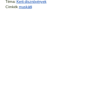
Téma:
Kerti dísznövények
Címkék
muskátli