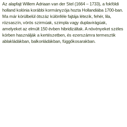
Az alapfajt Willem Adriaan van der Stel (1664 – 1733), a fokföldi
holland kolónia korábbi kormányzója hozta Hollandiába 1700-ban.
Ma már körülbelül ötszáz különféle fajtája létezik, fehér, lila,
rózsaszín, vörös szirmúak, szimpla vagy duplavirágúak,
amelyeket az elmúlt 150 évben hibridizáltak. A növényeket széles
körben használják a kertészetben, és ezerszámra termesztik
ablakládákban, balkonládákban, függőkosarakban.