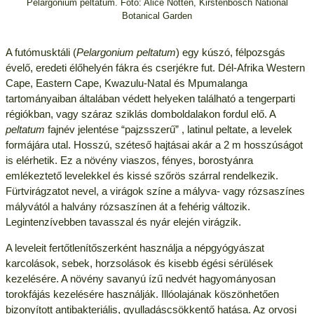
Pelargonium peltatum. Fotó: Alice Notten, Kirstenbosch National
Botanical Garden
A futómusktáli (
Pelargonium peltatum
) egy kúszó, félpozsgás
évelő, eredeti élőhelyén fákra és cserjékre fut. Dél-Afrika Western
Cape, Eastern Cape, Kwazulu-Natal és Mpumalanga
tartományaiban általában védett helyeken található a tengerparti
régiókban, vagy száraz sziklás domboldalakon fordul elő. A
peltatum
fajnév jelentése “pajzsszerű” , latinul peltate, a levelek
formájára utal. Hosszú, széteső hajtásai akár a 2 m hosszúságot
is elérhetik. Ez a növény viaszos, fényes, borostyánra
emlékeztető levelekkel és kissé szőrös szárral rendelkezik.
Fürtvirágzatot nevel, a virágok színe a mályva- vagy rózsaszínes
mályvától a halvány rózsaszínen át a fehérig változik.
Legintenzívebben tavasszal és nyár elején virágzik.
A leveleit fertőtlenítőszerként használja a népgyógyászat
karcolások, sebek, horzsolások és kisebb égési sérülések
kezelésére. A növény savanyú ízű nedvét hagyományosan
torokfájás kezelésére használják. Illóolajának köszönhetően
bizonyított antibakteriális, gyulladáscsökkentő hatása. Az orvosi