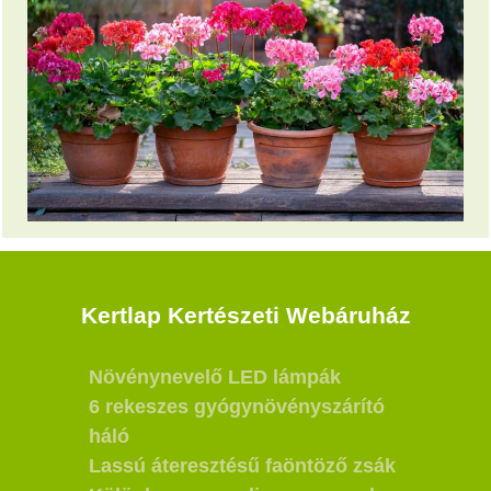
Kertlap Kertészeti Webáruház
Növénynevelő LED lámpák
6 rekeszes gyógynövényszárító
háló
Lassú áteresztésű faöntöző zsák