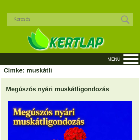
Címke: muskátli
Megúszós nyári muskátligondozás