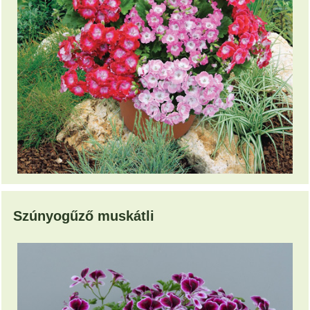
Szúnyogűző muskátli