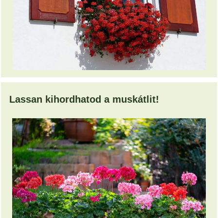
Lassan kihordhatod a muskátlit!