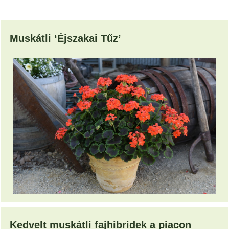
Muskátli ‘Éjszakai Tűz’
Kedvelt muskátli fajhibridek a piacon