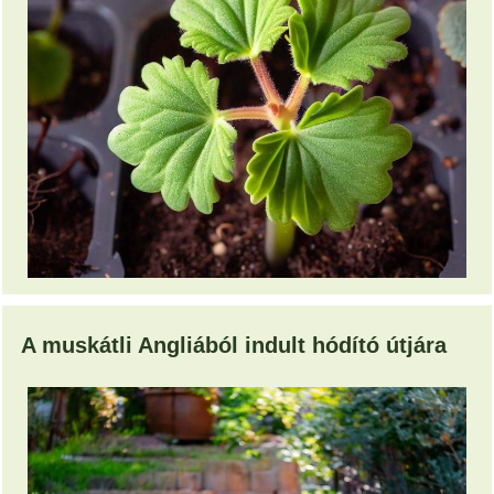
A muskátli Angliából indult hódító útjára