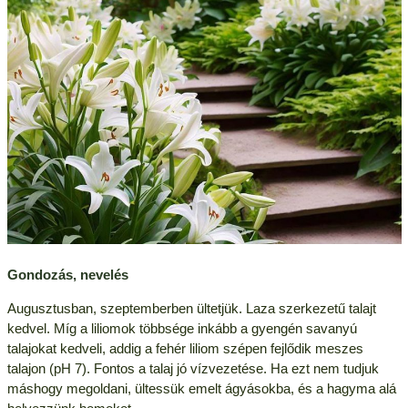
Gondozás, nevelés
Augusztusban, szeptemberben ültetjük. Laza szerkezetű talajt
kedvel. Míg a liliomok többsége inkább a gyengén savanyú
talajokat kedveli, addig a fehér liliom szépen fejlődik meszes
talajon (pH 7). Fontos a talaj jó vízvezetése. Ha ezt nem tudjuk
máshogy megoldani, ültessük emelt ágyásokba, és a hagyma alá