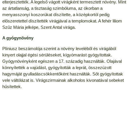
elterjesztették. A legelső vágott virágként termesztett növény. Mint
az ártatlanság, a tisztaság szimbóluma, az ókorban a
menyasszonyi koszorúkat díszítette, a középkortól pedig
előszeretettel díszítették virágjával a templomokat. A fehér liliom
Szűz Mária jelképe, Szent Antal virága.
A gyógynövény
Plíniusz beszámolója szerint a növény leveléből és virágából
kinyert olajjal égési sérüléseket, kígyómarást gyógyítottak.
Gyógynövényként egészen a 17. századig használták. Olajával
könnyítették a vajúdást, gyógyították a leprát, összezúzott
hagymáját gyulladáscsökkentőként használták. Sőt gyógyítottak
vele váltólázat is. Virágszirmainak alkoholos kivonatával sebeket
hűsítettek.