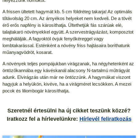
helyezzünk homokot.
A frissen ültetett hagymát kb. 5 cm földréteg takarja! Az optimális
tőtávolság 20 cm. Az árnyékos helyeket nem kedveli. De a tövét
érő erős napfény is károsíthatja. Ültethetjük fás szárúak elé,
talajtakaró növényekkel együtt. A szervestrágyázást, komposztot
meghálálják. A fagyoktól óvjuk fenyőkéreggel vagy
lombtakarással. Esténként a növény friss hajtásaira boríthatunk
műanyagvödröt, kosarat.
A növények teljes pompájukban virágzanak, ha négyhetenként az
öntözőkannába egy kávéskanál alacsony N-tartalmú műtrágyát
adunk. Elvirágzás után már ne öntözzünk. A hagymákat viszont
hagyjuk a helyükön, kivéve, ha a virágméret lecsökken. A mezei
pocok és liliombogár károsíthatja.
Szeretnél értesülni ha új cikket teszünk közzé?
Iratkozz fel a hírlevelünkre:
Hírlevél feliratkozás