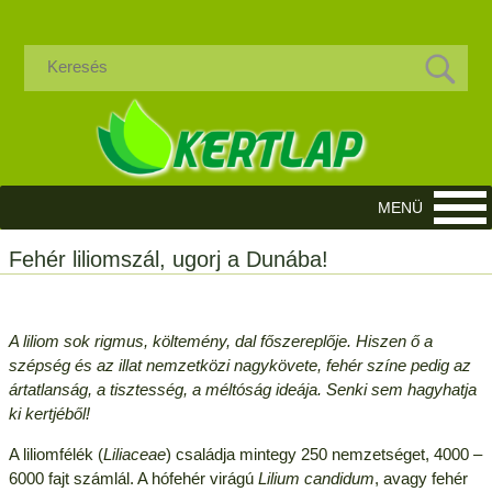
Fehér liliomszál, ugorj a Dunába!
A liliom sok rigmus, költemény, dal főszereplője. Hiszen ő a
szépség és az illat nemzetközi nagykövete, fehér színe pedig az
ártatlanság, a tisztesség, a méltóság ideája. Senki sem hagyhatja
ki kertjéből!
A liliomfélék (
Liliaceae
) családja mintegy 250 nemzetséget, 4000 –
6000 fajt számlál. A hófehér virágú
Lilium candidum
, avagy fehér