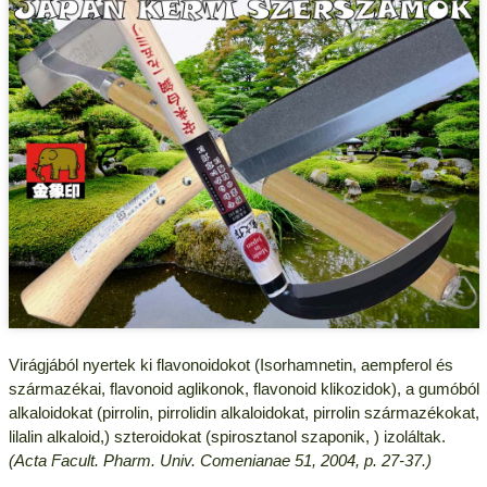
Virágjából nyertek ki flavonoidokot (Isorhamnetin, aempferol és
származékai, flavonoid aglikonok, flavonoid klikozidok), a gumóból
alkaloidokat (pirrolin, pirrolidin alkaloidokat, pirrolin származékokat,
lilalin alkaloid,) szteroidokat (spirosztanol szaponik, ) izoláltak.
(Acta Facult. Pharm. Univ. Comenianae 51, 2004, p. 27-37.)