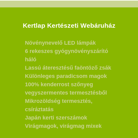
Kertlap Kertészeti Webáruház
Növénynevelő LED lámpák
6 rekeszes gyógynövényszárító
háló
Lassú áteresztésű faöntöző zsák
Különleges paradicsom magok
100% kenderrost szőnyeg
vegyszermentes termesztésből
Mikrozöldség termesztés,
csíráztatás
Japán kerti szerszámok
Virágmagok, virágmag mixek