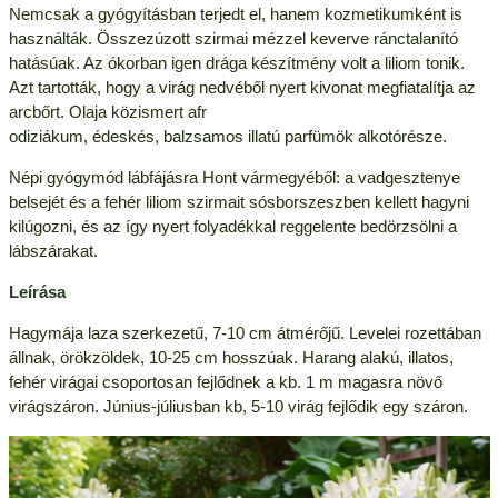
Nemcsak a gyógyításban terjedt el, hanem kozmetikumként is
használták. Összezúzott szirmai mézzel keverve ránctalanító
hatásúak. Az ókorban igen drága készítmény volt a liliom tonik.
Azt tartották, hogy a virág nedvéből nyert kivonat megfiatalítja az
arcbőrt. Olaja közismert afr
odiziákum, édeskés, balzsamos illatú parfümök alkotórésze.
Népi gyógymód lábfájásra Hont vármegyéből: a vadgesztenye
belsejét és a fehér liliom szirmait sósborszeszben kellett hagyni
kilúgozni, és az így nyert folyadékkal reggelente bedörzsölni a
lábszárakat.
Leírása
Hagymája laza szerkezetű, 7-10 cm átmérőjű. Levelei rozettában
állnak, örökzöldek, 10-25 cm hosszúak. Harang alakú, illatos,
fehér virágai csoportosan fejlődnek a kb. 1 m magasra növő
virágszáron. Június-júliusban kb, 5-10 virág fejlődik egy száron.