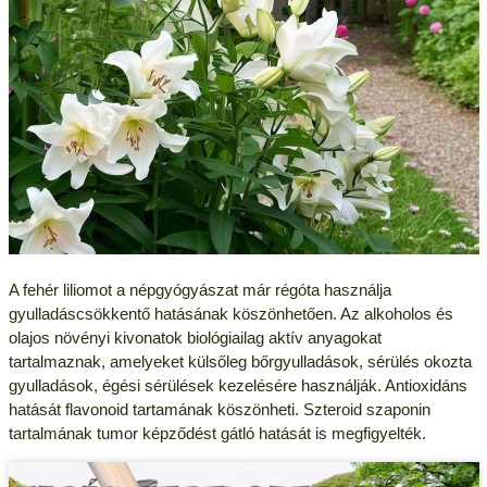
A fehér liliomot a népgyógyászat már régóta használja
gyulladáscsökkentő hatásának köszönhetően. Az alkoholos és
olajos növényi kivonatok biológiailag aktív anyagokat
tartalmaznak, amelyeket külsőleg bőrgyulladások, sérülés okozta
gyulladások, égési sérülések kezelésére használják. Antioxidáns
hatását flavonoid tartamának köszönheti. Szteroid szaponin
tartalmának tumor képződést gátló hatását is megfigyelték.