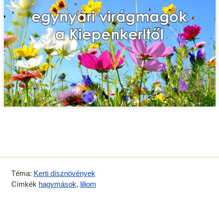
Téma:
Kerti dísznövények
Címkék
hagymások
,
liliom