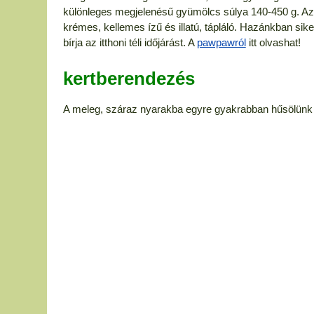
különleges megjelenésű gyümölcs súlya 140-450 g. Az
krémes, kellemes ízű és illatú, tápláló. Hazánkban sike
bírja az itthoni téli időjárást. A
pawpawról
itt olvashat!
kertberendezés
A meleg, száraz nyarakba egyre gyakrabban hűsölünk a 