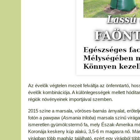
Az évelők végtelen mezeit felváltja az önfenntartó, ho
évelők kombinációja. A különlegességek mellett hódítana
régiók növényeinek importjával szemben.
2015 színe a marsala, vöröses-barnás árnyalat, erőtelj
fotón a pawpaw (
Asmania triloba
) marsala színű virág
ismeretlen gyümölcstermő fa, mely Észak-Amerika mérs
Koronája keskeny kúp alakú, 3,5-6 m magasra nő. Már
virágban több magház található, ezért egy virágból több