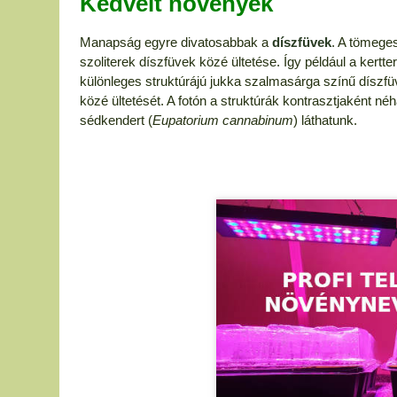
Kedvelt növények
Manapság egyre divatosabbak a
díszfüvek
. A tömeges
szoliterek díszfüvek közé ültetése. Így például a kert
különleges struktúrájú jukka szalmasárga színű díszfüve
közé ültetését. A fotón a struktúrák kontrasztjaként néh
sédkendert (
Eupatorium cannabinum
) láthatunk.