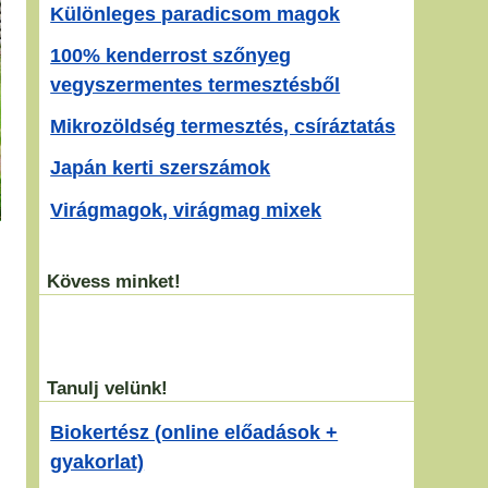
Különleges paradicsom magok
100% kenderrost szőnyeg
vegyszermentes termesztésből
Mikrozöldség termesztés, csíráztatás
Japán kerti szerszámok
Virágmagok, virágmag mixek
Kövess minket!
Tanulj velünk!
Biokertész (online előadások +
gyakorlat)