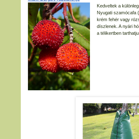
Kedveltek a különle
Nyugati szamócafa 
krém fehér vagy rózs
díszlenek. A nyári 
a télikertben tarthat