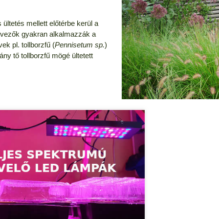
 ültetés mellett előtérbe kerül a
tervezők gyakran alkalmazzák a
k pl. tollborzfű (
Pennisetum sp.
)
ány tő tollborzfű mögé ültetett