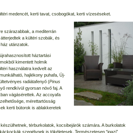
ltéri medencét, kerti tavat, csobogókat, kerti vízeséseket.
re szárazabbak, a mediterrán
átterjedtek a kültéri szobák, és
 ház utánzatok.
újrahasznosított háztartási
mokból kimentett holmik
ltéri használatra kedvelt az
 munkálható, hajlékony puhafa, Új-
ltetvényes radiátafenyő (
Pinus
enyő rendkívül gyorsan növő faj. A
kban vágásérettek. Az accoyafa
ezelhetősége, mérettartósság
mek kerti bútorok is ablakkeretek
készülhetnek, térburkolatok, kocsibejárók számára. A burkolatok
A akáckockák szegélynek is tökéletesek. Természetesen “igazi”