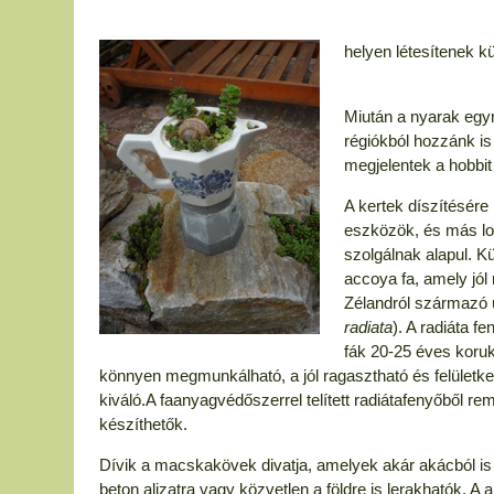
helyen létesítenek kü
Miután a nyarak egy
régiókból hozzánk is 
megjelentek a hobbit
A kertek díszítésére 
eszközök, és más lo
szolgálnak alapul. Kü
accoya fa, amely jól
Zélandról származó ü
radiata
). A radiáta f
fák 20-25 éves koru
könnyen megmunkálható, a jól ragasztható és felületk
kiváló.A faanyagvédőszerrel telített radiátafenyőből re
készíthetők.
Dívik a macskakövek divatja, amelyek akár akácból is 
beton aljzatra vagy közvetlen a földre is lerakhatók. 