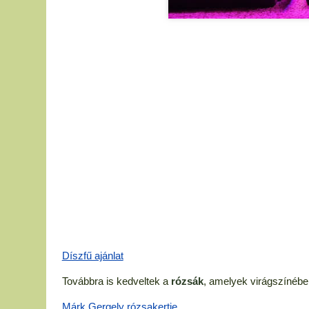
Díszfű ajánlat
Továbbra is kedveltek a
rózsák
, amelyek virágszínébe
Márk Gergely rózsakertje