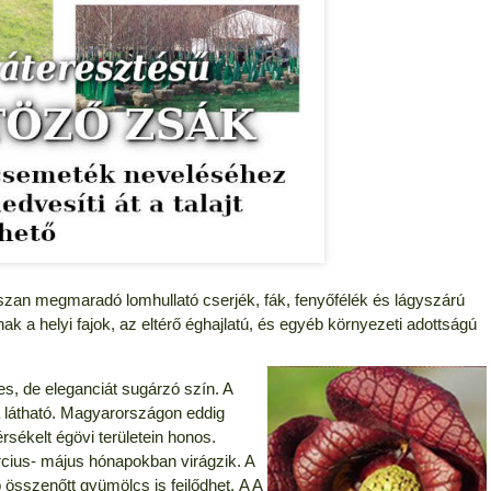
sszan megmaradó lomhullató cserjék, fák, fenyőfélék és lágyszárú
k a helyi fajok, az eltérő éghajlatú, és egyéb környezeti adottságú
es, de eleganciát sugárzó szín. A
a látható. Magyarországon eddig
ékelt égövi területein honos.
cius- május hónapokban virágzik. A
 összenőtt gyümölcs is fejlődhet. A A