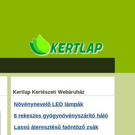
Kertlap Kertészeti Webáruház
Növénynevelő LED lámpák
6 rekeszes gyógynövényszárító háló
Lassú áteresztésű faöntöző zsák