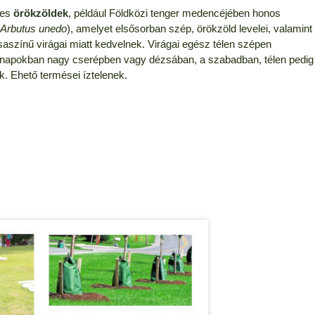
ges
örökzöldek
, például Földközi tenger medencéjében honos
(
Arbutus unedo
), amelyet elsősorban szép, örökzöld levelei, valamint
aszínű virágai miatt kedvelnek. Virágai egész télen szépen
hónapokban nagy cserépben vagy dézsában, a szabadban, télen pedig
juk. Ehető termései íztelenek.