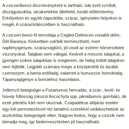
A csicseriborsó dísznövényként is tartható, üde kerti színfolt,
díszágyásokba, utcakertekbe ültethető, kiváló előtérnövény.
Erkélyeken és egyéb napsütötte, száraz, igénytelen helyeken is
megél. A szárazkötészetben is használható.
A csicseri borsó fő termőtája a Cegléd-Debrecen vonaltól délre,
Dél-Baranya. Kiskertben sokfelé termeszthető, mert
napfényigényes, szárazságtűrő, jól viseli az extrém hőmérsékleti
viszonyokat. Talajban sem válogat. Kedveli a meszes talajokat, a
gyengén szikes talajokban is megterem, de hideg kötött talajokon
nem fejlődik. Legjobb számára mégis a középkötött és lazább
csernozjom, a barna erdőtalaj, valamint a humuszos homoktalaj.
Tápanyagigénye a borsóéhoz hasonlatos.
Jellemző betegségei a Fusariumos hervadás, a szár-, levél- és
hüvely foltosság (okozói Ascochyta spp. piknidiumos gombák), de
ezek jelentős kárt nem okoznak. Csapadékos időjárás esetén
egy-két permetezéssel réz tartalmú szerekkel védekezhetünk az
aszkohítás betegségek ellen. Nagyon fontos, hogy a zsizsik nem
támadja meg, így biotermesztésben jól használható.