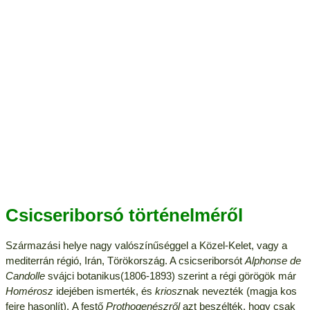
Csicseriborsó történelméről
Származási helye nagy valószínűséggel a Közel-Kelet, vagy a
mediterrán régió, Irán, Törökország. A csicseriborsót
Alphonse de
Candolle
svájci botanikus(1806-1893) szerint a régi görögök már
Homérosz
idejében ismerték, és
kriosz
nak nevezték (magja kos
fejre hasonlít). Α festő
Prothogenészről
azt beszélték, hogy csak