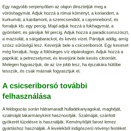
Egy nagyobb serpenyőben az olajon dinszteljük meg a
vöröshagymát. Adjuk hozzá a római köményt, a koriandert, a
kurkumát, a kardamont, a szerecsendiót, a cayenneborst, és
forraljuk kb. egy percig. Majd adjuk hozzá a fokhagymát, a
gyömbért, és pároljuk fél percig. Adjuk hozzá a paradicsomszószt,
a mazsolát, a sárgabarackot, és kevés vizet. Pároljuk addig, amíg
szósz sűrűségű lesz. Keverjük bele a csicseriborsót. Egy keveset
még forraljuk, hogy a fölösleges víz elpárologjon. Adjuk hozzá a
paprikát, a petrezselymet, és leverjünk bele kevés citromlét.
Melegen fogyasztjuk, de az íze jobb lesz, ha éjszakára hűtőbe
tesszük, és csak másnak fogyasztjuk el.
A csicseriborsó további
felhasználása
A feldogozás során hátramaradt hulladékanyagokat, maghéját,
szalmáját takarmányként hasznosítják. Szalmáját, szárított
gyökerét tüzelésre is használják. Keményítőjét farost lemez
gyártáshoz használják. A levelekből indigószerű növényi festéket