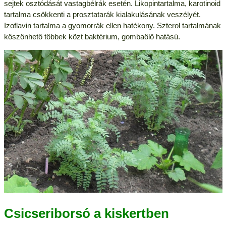
sejtek osztódását vastagbélrák esetén. Likopintartalma, karotinoid
tartalma csökkenti a prosztatarák kialakulásának veszélyét.
Izoflavin tartalma a gyomorrák ellen hatékony. Szterol tartalmának
köszönhető többek közt baktérium, gombaölő hatású.
Csicseriborsó a kiskertben