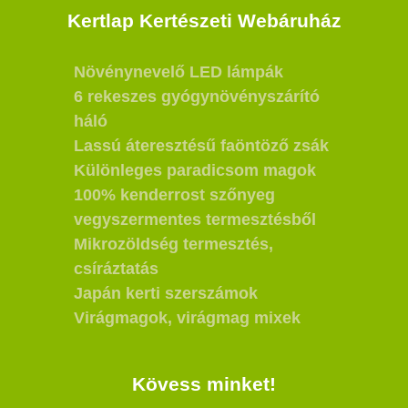
Kertlap Kertészeti Webáruház
Növénynevelő LED lámpák
6 rekeszes gyógynövényszárító
háló
Lassú áteresztésű faöntöző zsák
Különleges paradicsom magok
100% kenderrost szőnyeg
vegyszermentes termesztésből
Mikrozöldség termesztés,
csíráztatás
Japán kerti szerszámok
Virágmagok, virágmag mixek
Kövess minket!