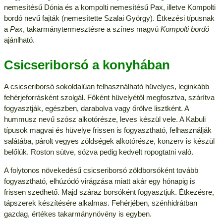
nemesítésű Dónia és a kompolti nemesítésű Pax, illetve Kompolti
bordó nevű fajták (nemesítette Szalai György). Étkezési típusnak
a
Pax
, takarmánytermesztésre a színes magvú
Kompolti bordó
ajánlható.
Csicseriborsó a konyhában
A csicseriborsó sokoldalúan felhasználható hüvelyes, leginkább
fehérjeforrásként szolgál. Főként hüvelyétől megfosztva, szárítva
fogyasztják, egészben, darabolva vagy őrölve lisztként. A
hummusz nevű szósz alkotórésze, leves készül vele. A Kabuli
típusok magvai és hüvelye frissen is fogyasztható, felhasználják
salátába, párolt vegyes zöldségek alkotórésze, konzerv is készül
belőlük. Roston sütve, sózva pedig kedvelt ropogtatni való.
A folytonos növekedésű csicseriborsó zöldborsóként tovább
fogyasztható, elhúzódó virágzása miatt akár egy hónapig is
frissen szedhető. Majd száraz borsóként fogyasztjuk. Étkezésre,
tápszerek készítésére alkalmas. Fehérjében, szénhidrátban
gazdag, értékes takarmánynövény is egyben.