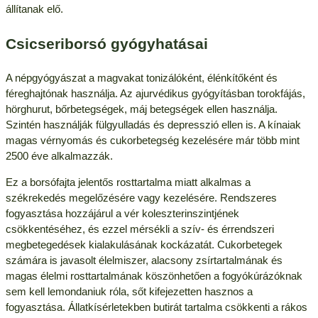
állítanak elő.
Csicseriborsó gyógyhatásai
A népgyógyászat a magvakat tonizálóként, élénkítőként és
féreghajtónak használja. Az ajurvédikus gyógyításban torokfájás,
hörghurut, bőrbetegségek, máj betegségek ellen használja.
Szintén használják fülgyulladás és depresszió ellen is. A kínaiak
magas vérnyomás és cukorbetegség kezelésére már több mint
2500 éve alkalmazzák.
Ez a borsófajta jelentős rosttartalma miatt alkalmas a
székrekedés megelőzésére vagy kezelésére. Rendszeres
fogyasztása hozzájárul a vér koleszterinszintjének
csökkentéséhez, és ezzel mérsékli a szív- és érrendszeri
megbetegedések kialakulásának kockázatát. Cukorbetegek
számára is javasolt élelmiszer, alacsony zsírtartalmának és
magas élelmi rosttartalmának köszönhetően a fogyókúrázóknak
sem kell lemondaniuk róla, sőt kifejezetten hasznos a
fogyasztása. Állatkísérletekben butirát tartalma csökkenti a rákos