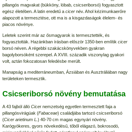
pillangós magvakat (bükköny, lóbab, csicseriborsó) fogyasztott
egész életében. A latin eredetű a
cicer
név. Ahol kézimunkaerőre
alapozott a termesztése, ott ma is a kisgazdaságok élelem- és
piacos növénye.
Leletek szerint már az ősmagyarok is termesztették, és
fogyasztották. Hazánkban írásban először 1350-ben említik
cicer
borsó néven. A régebbi szakácskönyvekben gyakran
bagolyborsóként szerepel. A XVIII. századik viszonylag gyakori
volt, aztán fokozatosan feledésbe merült.
Manapság a mediterráneumban, Ázsiában és Ausztráliában nagy
területeken termesztik.
Csicseriborsó növény bemutatása
A 43 fajból álló
Cice
r nemzetség egyetlen termesztett faja a
pillangósvirágúak (
Fabaceae
) családjába tartozó csicseriborsó
(
Cicer arietinum L.
) 40-70 cm magas egynyári növény.
Karógyökeres, gyors növekedésű, tőből elágazó, bokrosodó,