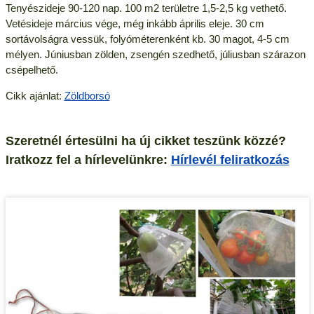
Tenyészideje 90-120 nap. 100 m2 területre 1,5-2,5 kg vethető.
Vetésideje március vége, még inkább április eleje. 30 cm
sortávolságra vessük, folyóméterenként kb. 30 magot, 4-5 cm
mélyen. Júniusban zölden, zsengén szedhető, júliusban szárazon
csépelhető.
Cikk ajánlat:
Zöldborsó
Szeretnél értesülni ha új cikket teszünk közzé?
Iratkozz fel a hírlevelünkre:
Hírlevél feliratkozás