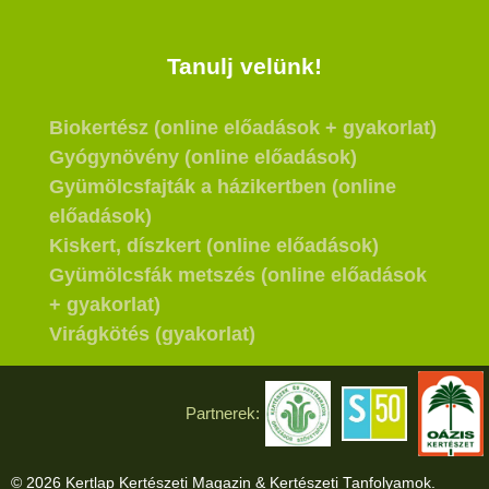
Tanulj velünk!
Biokertész (online előadások + gyakorlat)
Gyógynövény (online előadások)
Gyümölcsfajták a házikertben (online
előadások)
Kiskert, díszkert (online előadások)
Gyümölcsfák metszés (online előadások
+ gyakorlat)
Virágkötés (gyakorlat)
Partnerek:
© 2026 Kertlap Kertészeti Magazin & Kertészeti Tanfolyamok.