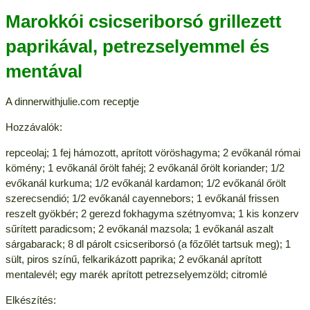
Marokkói csicseriborsó grillezett
paprikával, petrezselyemmel és
mentával
A dinnerwithjulie.com receptje
Hozzávalók:
repceolaj; 1 fej hámozott, aprított vöröshagyma; 2 evőkanál római
kömény; 1 evőkanál őrölt fahéj; 2 evőkanál őrölt koriander; 1/2
evőkanál kurkuma; 1/2 evőkanál kardamon; 1/2 evőkanál őrölt
szerecsendió; 1/2 evőkanál cayennebors; 1 evőkanál frissen
reszelt gyökbér; 2 gerezd fokhagyma szétnyomva; 1 kis konzerv
sűrített paradicsom; 2 evőkanál mazsola; 1 evőkanál aszalt
sárgabarack; 8 dl párolt csicseriborsó (a főzőlét tartsuk meg); 1
sült, piros színű, felkarikázott paprika; 2 evőkanál aprított
mentalevél; egy marék aprított petrezselyemzöld; citromlé
Elkészítés: