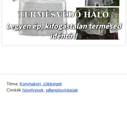
Téma:
Konyhakert, zöldségek
Címkék
hüvelyesek
,
pillangósvirágúak