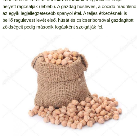
helyett rágcsálják (leblebi). A gazdag húsleves, a cocido madrileno
az egyik legjellegzetesebb spanyol étel. A teljes étkezésnek is
beillő ragulevest levét első, húsát és csicseriborsóval gazdagított
zöldségeit pedig második fogásként szolgálják fel.