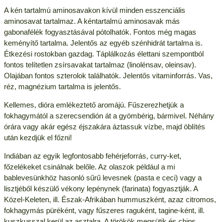
A kén tartalmú aminosavakon kívül minden esszenciális
aminosavat tartalmaz. A kéntartalmú aminosavak más
gabonafélék fogyasztásával pótolhatók. Fontos még magas
keményítő tartalma. Jelentős az egyéb szénhidrát tartalma is.
Étkezési rostokban gazdag. Táplálkozás élettani szempontból
fontos telítetlen zsírsavakat tartalmaz (linolénsav, oleinsav).
Olajában fontos szterolok találhatók. Jelentős vitaminforrás. Vas,
réz, magnézium tartalma is jelentős.
Kellemes, dióra emlékeztető aromájú. Fűszerezhetjük a
fokhagymától a szerecsendión át a gyömbérig, bármivel. Néhány
órára vagy akár egész éjszakára áztassuk vízbe, majd öblítés
után kezdjük el főzni!
Indiában az egyik legfontosabb fehérjeforrás, curry-ket,
főzelékeket csinálnak belőle. Az olaszok például a mi
bablevesünkhöz hasonló sűrű levesnek (pasta e ceci) vagy a
lisztjéből készülő vékony lepénynek (farinata) fogyasztják. A
Közel-Keleten, ill. Észak-Afrikában hummuszként, azaz citromos,
fokhagymás püréként, vagy fűszeres raguként, tagine-ként, ill.
kuszkusszal kerül az asztalra. A törökök megsütik és chips