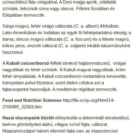
színeződésű lilás virágokkal. A Desi magja aprók, sötétebb
színűek, felszínük síma vagy ráncos. Főként Ázsiában és
Etiópiában termesztik.
Sárga magvú, fehér virágú változata (
C. a. album
) Afrikában,
Latin-Amerikában és Indiában az egyik fő fehérjetartalmú eleség; a
barna, ráncos magvú változata (
C. a. fuscum
) és a fekete magvú,
kékes piros, erezett változat (
C. a. vulgare
) inkább takarmányként
hasznosul.
A
Kabuli csicseriborsó
felfelé törekvő hajtásrendszerű, virágai
nagyobbak és fehér színűek. A Kabuli magvai nagyobbak, krém
fehér árnyalatúak. A Kabuli csicseriborsó rosttartalma kevesebb,
könnyeben puhul főzéskor. ezért élelmi célokra ezt a
fajtacsoportot használjuk. A mediterrán régióban termesztik.
Food and Nutrition Sciences
http://file.scirp.org/Html/14-
2700485_22303.htm
Hazai viszonyaink között
előnyösebb a determinált növekedésű,
beérve gömbölyded alakú, világos színű fajta, változat.
Magyarországon három elismert fajta van; az iregszemcsei