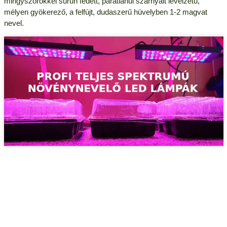
mirigyszőrökkel sűrűn fedett, páratlanul szárnyalt levélzetű,
mélyen gyökerező, a felfújt, dudaszerű hüvelyben 1-2 magvat
nevel.