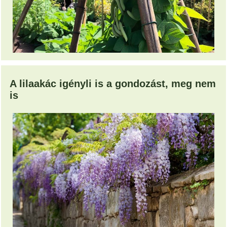
A lilaakác igényli is a gondozást, meg nem
is