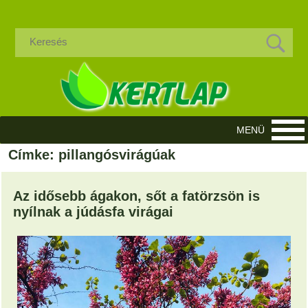
Címke: pillangósvirágúak
Az idősebb ágakon, sőt a fatörzsön is
nyílnak a júdásfa virágai