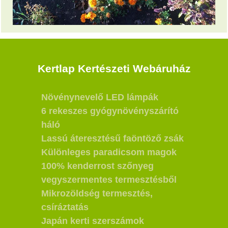
Kertlap Kertészeti Webáruház
Növénynevelő LED lámpák
6 rekeszes gyógynövényszárító
háló
Lassú áteresztésű faöntöző zsák
Különleges paradicsom magok
100% kenderrost szőnyeg
vegyszermentes termesztésből
Mikrozöldség termesztés,
csíráztatás
Japán kerti szerszámok