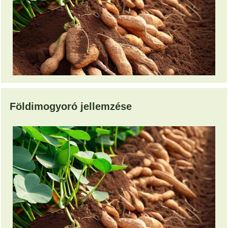
Földimogyoró jellemzése