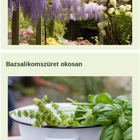
Bazsalikomszüret okosan