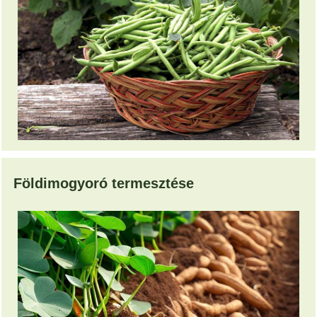
Földimogyoró termesztése