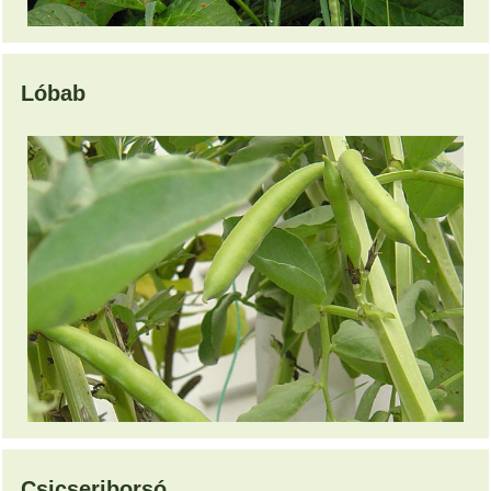
Lóbab
Csicseriborsó