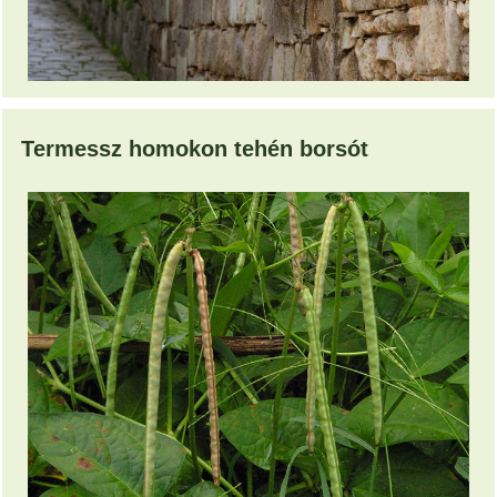
Termessz homokon tehén borsót