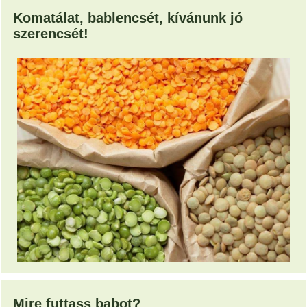
Komatálat, bablencsét, kívánunk jó
szerencsét!
Mire futtass babot?