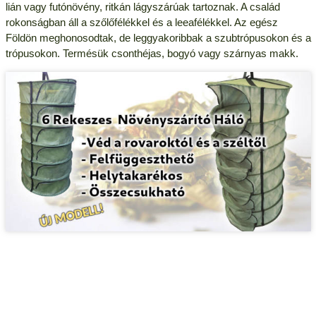
lián vagy futónövény, ritkán lágyszárúak tartoznak. A család
rokonságban áll a szőlőfélékkel és a leeafélékkel. Az egész
Földön meghonosodtak, de leggyakoribbak a szubtrópusokon és a
trópusokon. Termésük csonthéjas, bogyó vagy szárnyas makk.