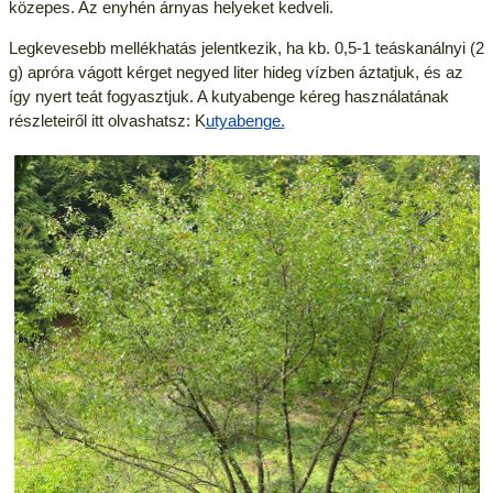
közepes. Az enyhén árnyas helyeket kedveli.
Legkevesebb mellékhatás jelentkezik, ha kb. 0,5-1 teáskanálnyi (2
g) apróra vágott kérget negyed liter hideg vízben áztatjuk, és az
így nyert teát fogyasztjuk. A kutyabenge kéreg használatának
részleteiről itt olvashatsz: K
utyabenge.