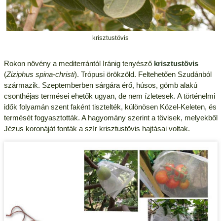
krisztustövis
Rokon növény a mediterrántól Iránig tenyésző
krisztustövis
(
Ziziphus spina-christi
). Trópusi örökzöld. Feltehetően Szudánból
származik. Szeptemberben sárgára érő, húsos, gömb alakú
csonthéjas termései ehetők ugyan, de nem ízletesek. A történelmi
idők folyamán szent faként tisztelték, különösen Közel-Keleten, és
termését fogyasztották. A hagyomány szerint a tövisek, melyekből
Jézus koronáját fonták a szír krisztustövis hajtásai voltak.