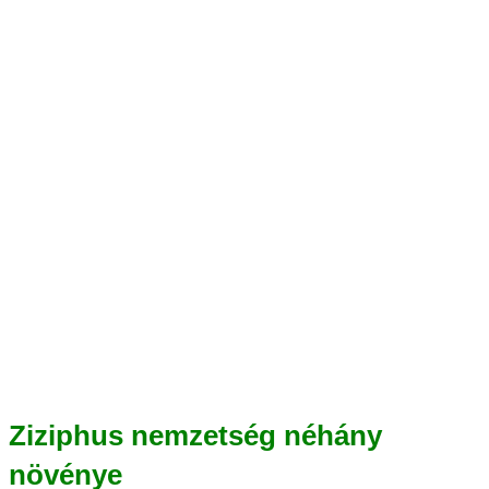
Ziziphus nemzetség néhány
növénye