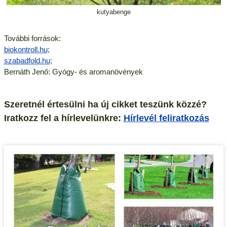
kutyabenge
További források:
biokontroll.hu;
szabadfold.hu;
Bernáth Jenő: Gyógy- és aromanövények
Szeretnél értesülni ha új cikket teszünk közzé?
Iratkozz fel a hírlevelünkre:
Hírlevél feliratkozás