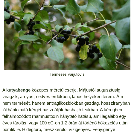
Terméses varjútövis
A
kutyabenge
közepes méretű cserje. Májustól augusztusig
virágzik, árnyas, nedves erdőkben, lápos helyeken terem. Ám
nem termését, hanem antraglikozidokban gazdag, hosszirányban
jól hántolható kérgét használják hashajtó teákban. A kéregben
felhalmozódott rhamnustoxin hánytató hatású, ami legalább egy
éves tárolás, vagy 100 oC-on 1-2 órán át történő hőkezelés után
bomlik le. Hidegtűrő, mészkerülő, vízigényes. Fényigénye