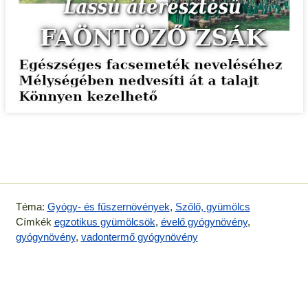
Téma:
Gyógy- és fűszernövények
,
Szőlő, gyümölcs
Címkék
egzotikus gyümölcsök
,
évelő gyógynövény
,
gyógynövény
,
vadontermő gyógynövény