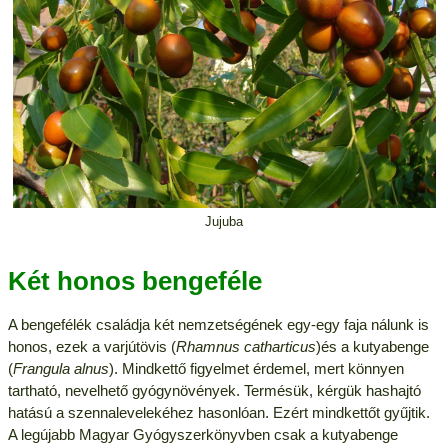
Jujuba
Két honos bengeféle
A bengefélék családja két nemzetségének egy-egy faja nálunk is
honos, ezek a varjútövis (
Rhamnus catharticus
)és a kutyabenge
(
Frangula alnus
). Mindkettő figyelmet érdemel, mert könnyen
tartható, nevelhető gyógynövények. Termésük, kérgük hashajtó
hatású a szennalevelekéhez hasonlóan. Ezért mindkettőt gyűjtik.
A legújabb Magyar Gyógyszerkönyvben csak a kutyabenge