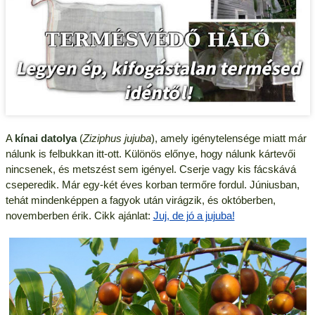
A
kínai datolya
(
Ziziphus jujuba
), amely igénytelensége miatt már
nálunk is felbukkan itt-ott. Különös előnye, hogy nálunk kártevői
nincsenek, és metszést sem igényel. Cserje vagy kis fácskává
cseperedik. Már egy-két éves korban termőre fordul. Júniusban,
tehát mindenképpen a fagyok után virágzik, és októberben,
novemberben érik. Cikk ajánlat:
Juj, de jó a jujuba!