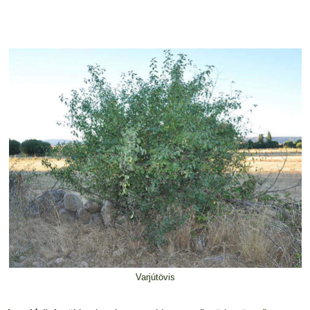
Varjútövis