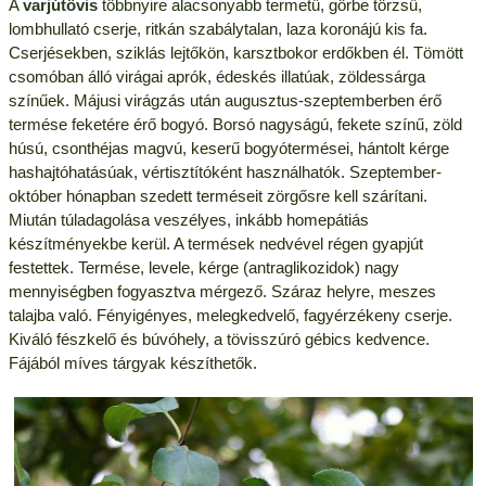
A
varjútövis
többnyire alacsonyabb termetű, görbe törzsű,
lombhullató cserje, ritkán szabálytalan, laza koronájú kis fa.
Cserjésekben, sziklás lejtőkön, karsztbokor erdőkben él. Tömött
csomóban álló virágai aprók, édeskés illatúak, zöldessárga
színűek. Májusi virágzás után augusztus-szeptemberben érő
termése feketére érő bogyó. Borsó nagyságú, fekete színű, zöld
húsú, csonthéjas magvú, keserű bogyótermései, hántolt kérge
hashajtóhatásúak, vértisztítóként használhatók. Szeptember-
október hónapban szedett terméseit zörgősre kell szárítani.
Miután túladagolása veszélyes, inkább homepátiás
készítményekbe kerül. A termések nedvével régen gyapjút
festettek. Termése, levele, kérge (antraglikozidok) nagy
mennyiségben fogyasztva mérgező. Száraz helyre, meszes
talajba való. Fényigényes, melegkedvelő, fagyérzékeny cserje.
Kiváló fészkelő és búvóhely, a tövisszúró gébics kedvence.
Fájából míves tárgyak készíthetők.