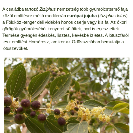
A családba tartozó
Ziziphus
nemzetség több gyümölcstermő faja
közül említésre méltó mediterrán
európai jujuba
(
Ziziphus lotus
)
a Földközi-tenger déli vidékén honos cserje vagy kis fa. Az ókori
görögök gyümölcséből kenyeret sütöttek, bort is erjesztettek.
Termése gyengén édeskés, lisztes, kevésbé ízletes. A lótuszfáról
tesz említést Homérosz, amikor az Odüsszeiában bemutatja a
lótuszevőket.