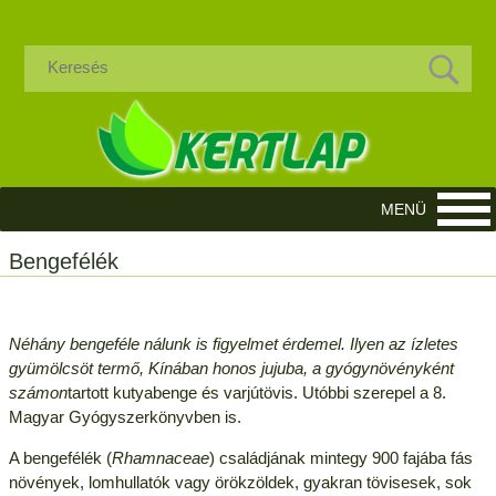
Bengefélék
Néhány bengeféle nálunk is figyelmet érdemel. Ilyen az ízletes
gyümölcsöt termő, Kínában honos jujuba, a gyógynövényként
számon
tartott kutyabenge és varjútövis. Utóbbi szerepel a 8.
Magyar Gyógyszerkönyvben is.
A bengefélék (
Rhamnaceae
) családjának mintegy 900 fajába fás
növények, lomhullatók vagy örökzöldek, gyakran tövisesek, sok