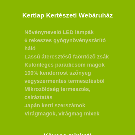
Kertlap Kertészeti Webáruház
Növénynevelő LED lámpák
6 rekeszes gyógynövényszárító
háló
Lassú áteresztésű faöntöző zsák
Különleges paradicsom magok
100% kenderrost szőnyeg
vegyszermentes termesztésből
Mikrozöldség termesztés,
csíráztatás
Japán kerti szerszámok
Virágmagok, virágmag mixek