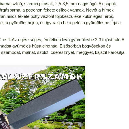
sbarna színű, szemei pirosak, 2,5-3,5 mm nagyságú. A csápok
sárgásbarna, a potrohon fekete csíkok vannak. Nevét a hímek
án nincs fekete pötty,viszont tojókészüléke különleges: erős,
 ejt a gyümölcshéjon, és így rakja be a petét a gyümölcsbe. Írja a
rosít. Az egészséges, érőfélben lévő gyümölcsbe 2-3 tojást rak. A
ámadott gyümölcs húsa elrothad. Elsősorban bogyósokon és
 szamócát, málnát, szőlőt, cseresznyét, meggyet, kajszit károsítja,