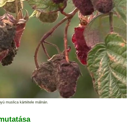
nyú muslica kártétele málnán.
mutatása