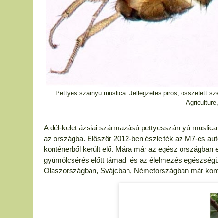
Pettyes szárnyú muslica. Jellegzetes piros, összetett sze
Agricultur
A dél-kelet ázsiai származású pettyesszárnyú muslica 
az országba. Először 2012-ben észlelték az M7-es aut
konténerből került elő. Mára már az egész országban e
gyümölcsérés előtt támad, és az élelmezés egészségüg
Olaszországban, Svájcban, Németországban már komo