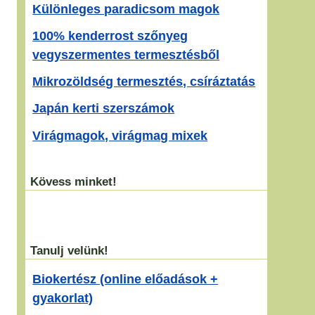
Különleges paradicsom magok
100% kenderrost szőnyeg
vegyszermentes termesztésből
Mikrozöldség termesztés, csíráztatás
Japán kerti szerszámok
Virágmagok, virágmag mixek
Kövess minket!
Tanulj velünk!
Biokertész (online előadások +
gyakorlat)