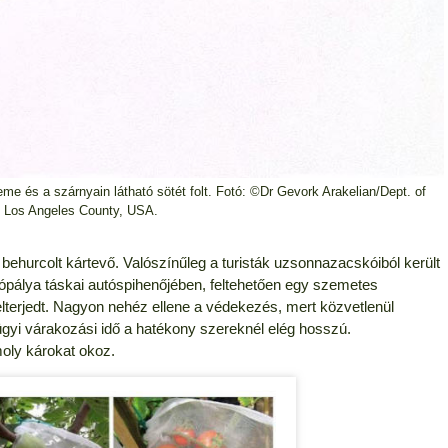
me és a szárnyain látható sötét folt. Fotó: ©Dr Gevork Arakelian/Dept. of
e, Los Angeles County, USA.
behurcolt kártevő. Valószínűleg a turisták uzsonnazacskóiból került
ópálya táskai autóspihenőjében, feltehetően egy szemetes
lterjedt. Nagyon nehéz ellene a védekezés, mert közvetlenül
yi várakozási idő a hatékony szereknél elég hosszú.
ly károkat okoz.