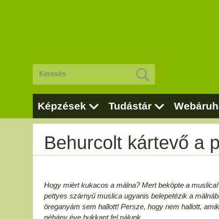
Képzések
Tudástár
Webáruh
Behurcolt kártevő a 
Hogy miért kukacos a málna? Mert beköpte a muslica!
pettyes szárnyű muslica ugyanis belepetézik a málnába
öreganyám sem hallott! Persze, hogy nem hallott, ami
néhány éve bukkant fel nálunk.