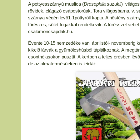
A pettyesszárnyú muslica (
Drosophila suzukii
) világo
rövidek, elágazó csápostorúak. Tora világosbarna, v. 
szárnya végén levő1-1pöttyrőll kapta. A nőstény szárny
fűrészes, sötét fogakkal rendelkezik. A fűrésszel sebet
csalomoncsapdak.hu.
Évente 10-15 nemzedéke van, áprilistól- novemberig ká
kikelő lárvák a gyümölcshúsból táplálkoznak. A megt
csonthéjasokon pusztít. A kertben a teljes érésben lévő
de az almatermésűeken is leírták.