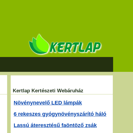
Kertlap Kertészeti Webáruház
Növénynevelő LED lámpák
6 rekeszes gyógynövényszárító háló
Lassú áteresztésű faöntöző zsák