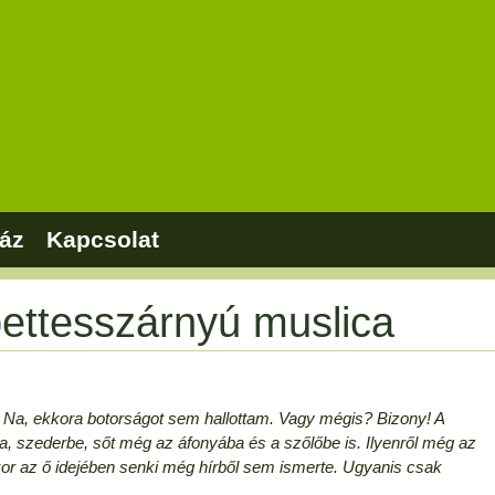
áz
Kapcsolat
pettesszárnyú muslica
 Na, ekkora botorságot sem hallottam. Vagy mégis? Bizony! A
, szederbe, sőt még az áfonyába és a szőlőbe is. Ilyenről még az
kor az ő idejében senki még hírből sem ismerte. Ugyanis csak