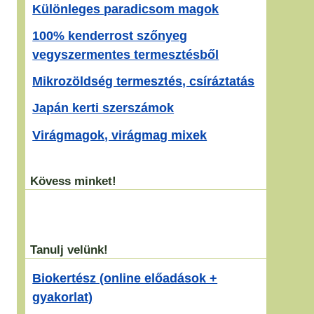
Különleges paradicsom magok
100% kenderrost szőnyeg
vegyszermentes termesztésből
Mikrozöldség termesztés, csíráztatás
Japán kerti szerszámok
Virágmagok, virágmag mixek
Kövess minket!
Tanulj velünk!
Biokertész (online előadások +
gyakorlat)