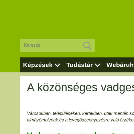
Képzések
Tudástár
Webáruh
A közönséges vadge
Városokban, településeken, kertekben, utak mentén so
aknázómolynak és a levegőszennyezésre való érzéke