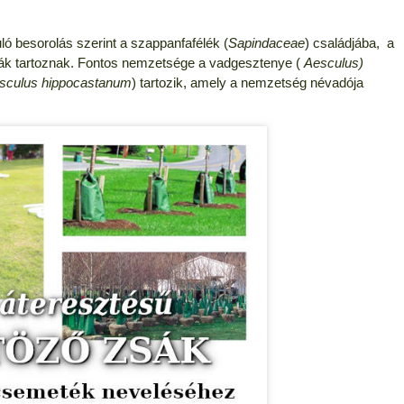
uló besorolás szerint a szappanfafélék (
Sapindaceae
) családjába, a
fák tartoznak. Fontos nemzetsége a vadgesztenye (
Aesculus)
sculus hippocastanum
) tartozik, amely a nemzetség névadója