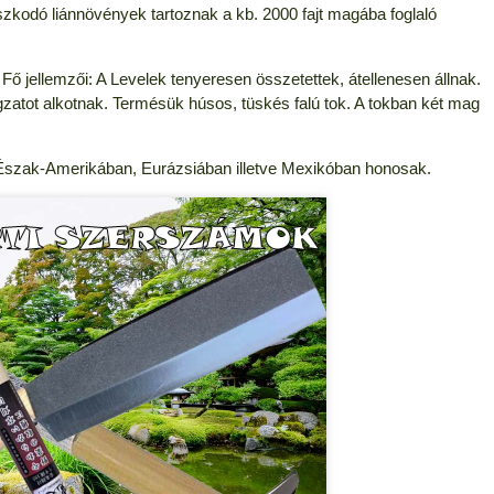
zkodó liánnövények tartoznak a kb. 2000 fajt magába foglaló
 Fő jellemzői: A Levelek tenyeresen összetettek, átellenesen állnak.
gzatot alkotnak. Termésük húsos, tüskés falú tok. A tokban két mag
Észak-Amerikában, Eurázsiában illetve Mexikóban honosak.