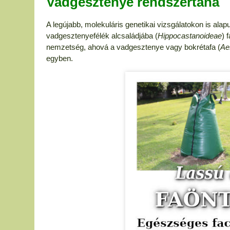
Vadgesztenye rendszertana
A legújabb, molekuláris genetikai vizsgálatokon is alap
vadgesztenyefélék alcsaládjába (
Hippocastanoideae
) 
nemzetség, ahová a vadgesztenye vagy bokrétafa (
Ae
egyben.