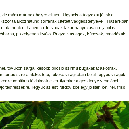
de mára már sok helyre eljutott. Ugyanis a fagyokat jól bírja.
kszor találkozhatunk sorfának ültetett vadgesztenyével. Hazánkban
, utak mentén, hanem erdei vadak takarmányozása céljából is
tétbarna, pikkelyesen leváló. Rügyei vastagok, kúposak, ragadósak.
fehér, tövükön sárga, később pirosló szirmú bugákakat alkotnak.
tortadíszre emlékeztető, rokokó virágzatain belüli, egyes virágok
zer reumatikus fájdalmak ellen. ilyenkor a gesztenye virágjából
ó testrészekre. Tegyük az esti fürdővízbe egy jó liter, két liter, friss