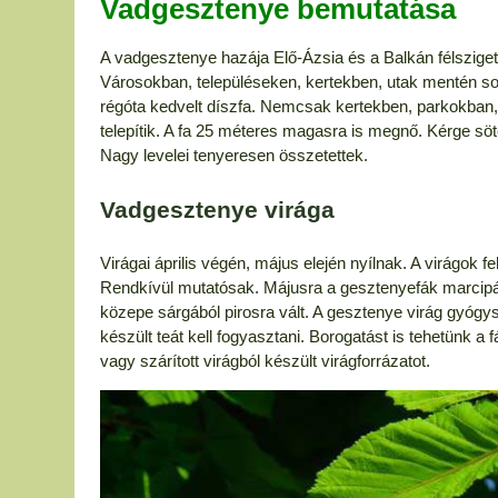
Vadgesztenye bemutatása
A vadgesztenye hazája Elő-Ázsia és a Balkán félsziget, 
Városokban, településeken, kertekben, utak mentén so
régóta kedvelt díszfa. Nemcsak kertekben, parkokban
telepítik. A fa 25 méteres magasra is megnő. Kérge sö
Nagy levelei tenyeresen összetettek.
Vadgesztenye virága
Virágai április végén, május elején nyílnak. A virágok 
Rendkívül mutatósak. Májusra a gesztenyefák marcipán-
közepe sárgából pirosra vált. A gesztenye virág gyógys
készült teát kell fogyasztani. Borogatást is tehetünk a fáj
vagy szárított virágból készült virágforrázatot.