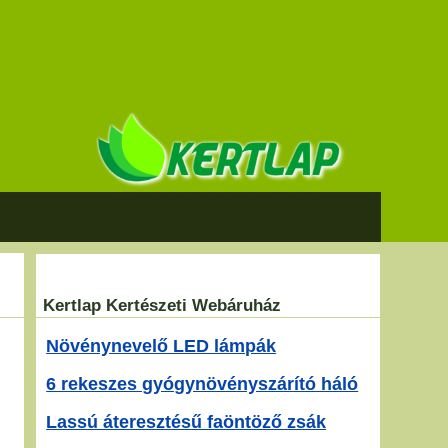
Kertlap Kertészeti Webáruház
Növénynevelő LED lámpák
6 rekeszes gyógynövényszárító háló
Lassú áteresztésű faöntöző zsák