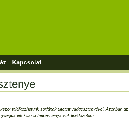
áz
Kapcsolat
sztenye
kszor találkozhatunk sorfának ültetett vadgesztenyével. Azonban az
nységüknek köszönhetően fénykoruk leáldozóban.