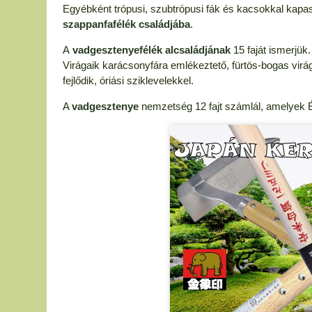
Egyébként trópusi, szubtrópusi fák és kacsokkal kapas
szappanfafélék családjába
.
A
vadgesztenyefélék alcsaládjának
15 faját ismerjük.
Virágaik karácsonyfára emlékeztető, fürtös-bogas virá
fejlődik, óriási sziklevelekkel.
A
vadgesztenye
nemzetség 12 fajt számlál, amelyek 