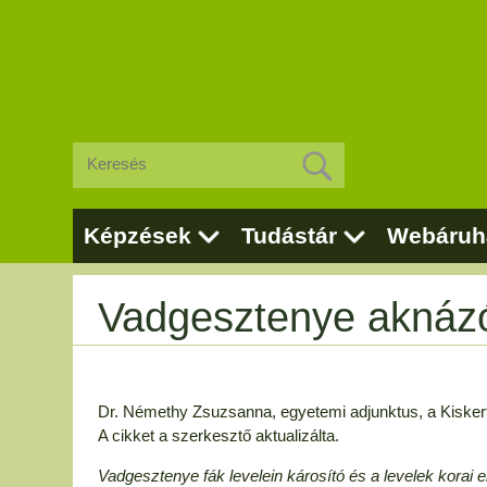
Képzések
Tudástár
Webáruh
Vadgesztenye aknáz
Dr. Némethy Zsuzsanna, egyetemi adjunktus, a Kisker
A cikket a szerkesztő aktualizálta.
Vadgesztenye fák levelein károsító és a levelek kora