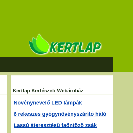
Kertlap Kertészeti Webáruház
Növénynevelő LED lámpák
6 rekeszes gyógynövényszárító háló
Lassú áteresztésű faöntöző zsák