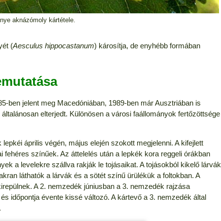
nye aknázómoly kártétele.
ét (
Aesculus hippocastanum
) károsítja, de enyhébb formában
emutatása
85-ben jelent meg Macedóniában, 1989-ben már Ausztriában is
ltalánosan elterjedt. Különösen a városi faállományok fertőzöttsége
i április végén, május elején szokott megjelenni. A kifejlett
 fehéres színűek. Az áttelelés után a lepkék kora reggeli órákban
k a levelekre szállva rakják le tojásaikat. A tojásokból kikelő lárvák
akran láthatók a lárvák és a sötét színű ürülékük a foltokban. A
 kirepülnek. A 2. nemzedék júniusban a 3. nemzedék rajzása
e és időpontja évente kissé változó. A kártevő a 3. nemzedék által
.