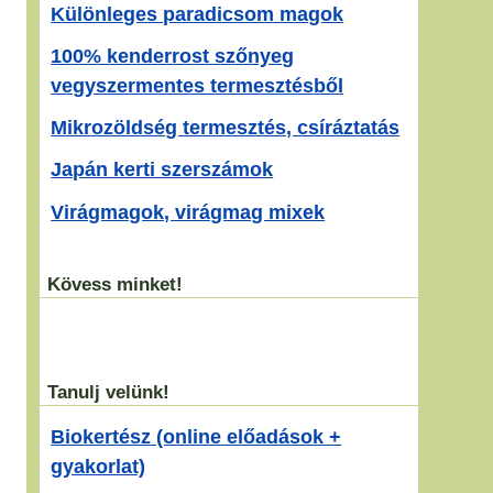
Különleges paradicsom magok
100% kenderrost szőnyeg
vegyszermentes termesztésből
Mikrozöldség termesztés, csíráztatás
Japán kerti szerszámok
Virágmagok, virágmag mixek
Kövess minket!
Tanulj velünk!
Biokertész (online előadások +
gyakorlat)