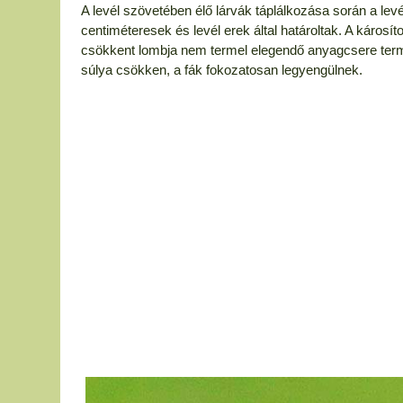
A levél szövetében élő lárvák táplálkozása során a levé
centiméteresek és levél erek által határoltak. A károsí
csökkent lombja nem termel elegendő anyagcsere term
súlya csökken, a fák fokozatosan legyengülnek.