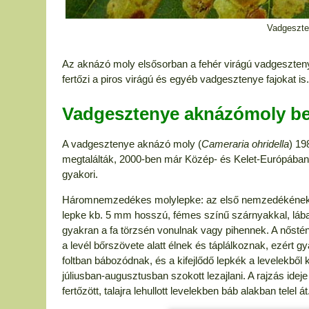
Vadgeszte
Az aknázó moly elsősorban a fehér virágú vadgeszteny
fertőzi a piros virágú és egyéb vadgesztenye fajokat is.
Vadgesztenye aknázómoly b
A vadgesztenye aknázó moly (
Cameraria ohridella
) 19
megtalálták, 2000-ben már Közép- és Kelet-Európában á
gyakori.
Háromnemzedékes molylepke: az első nemzedékének lepké
lepke kb. 5 mm hosszú, fémes színű szárnyakkal, lábai
gyakran a fa törzsén vonulnak vagy pihennek. A nősténye
a levél bőrszövete alatt élnek és táplálkoznak, ezért gy
foltban bábozódnak, és a kifejlődő lepkék a levelekből
júliusban-augusztusban szokott lezajlani. A rajzás idej
fertőzött, talajra lehullott levelekben báb alakban telel át