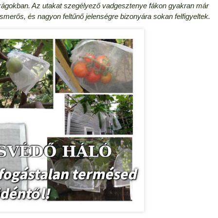
szágokban. Az utakat szegélyező vadgesztenye fákon gyakran már
ismerős, és nagyon feltűnő jelenségre bizonyára sokan felfigyeltek.