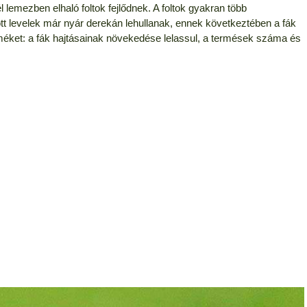
l lemezben elhaló foltok fejlődnek. A foltok gyakran több
tott levelek már nyár derekán lehullanak, ennek következtében a fák
éket: a fák hajtásainak növekedése lelassul, a termések száma és