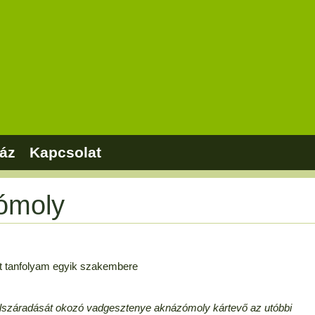
áz
Kapcsolat
ómoly
t tanfolyam egyik szakembere
i elszáradását okozó vadgesztenye aknázómoly kártevő az utóbbi