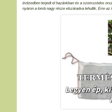
évtizedben terjedt el hazánkban és a szomszédos or
nyáron a lomb nagy része elszáradva lehullik. Erre az 